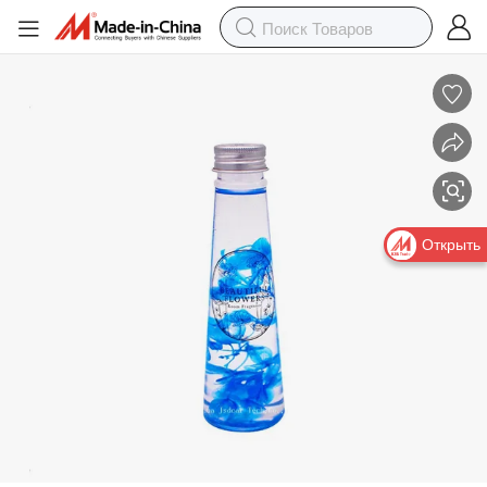
Микро пейзаж ресторане отеля Office для дома Ароматерапия офо
Открыть