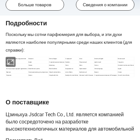
Больше товаров
Сведения о компании
Подробности
Поскольку мы сотни парфюмерия для выбора, и эти духи
являются наиболее популярными среди наших клиентов (для
справки):
Последовательное подключение
Жасмин
Очень Берри
С корицей
Алоэ
Зеленый Apple
Ванильный
Кокосовые
Кофе
С сиреневыми вставками
Бамбук
Персиковый
Цветочный
Гиацинта
Цветочный
Лимон
Шоколад
Лили
Мята
Сосны
Свежее постельное белье
Благоухающем курорте древесины
Musk белого цвета
Blue Gardenia
Закрывается
Оранжевый
Летний дождь
Apple
Фрезия
Соковыжималка для цитрусовых
Новый автомобиль
Lotus Notes
Клубничный
Вишня
Океан
Черники
Океан
Crisplinen& Lilic
Бамбук & Lotus Notes
Зеленый чай & Жасмин
С сиреневыми вставками & Розмарин
Лили & Lotus Notes
О поставщике
Цзиньхуа Jsdcar Tech Co., Ltd. является компанией
было сосредоточено на разработке
высокотехнологичных материалов для автомобильной
промышленности, настройка и R & D базы в