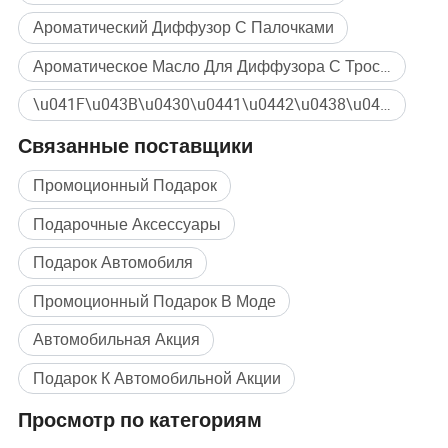
Ароматический Диффузор С Палочками
Ароматическое Масло Для Диффузора С Тростником
\u041F\u043B\u0430\u0441\u0442\u0438\u043D\u0447\u0430\u0442\u044B\u0439 \u0414\u0438\u0444\u0444\u0443\u0437\u043E\u0440 Массовая покупка
Связанные поставщики
Промоционный Подарок
Подарочные Аксессуары
Подарок Автомобиля
Промоционный Подарок В Моде
Автомобильная Акция
Подарок К Автомобильной Акции
Просмотр по категориям