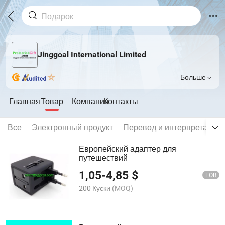
Jinggoal International Limited
Больше
Главная
Товар
Компания
Контакты
Все
Электронный продукт
Перевод и интерпретация
Европейский адаптер для
путешествий
1,05
-
4,85
$
FOB
200 Куски
(MOQ)