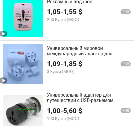
Рекламный подарок
1,05
-
1,55
$
FOB
200 Куски
(MOQ)
Универсальный мировой
международный адаптер для
путешествий в Великобритании,
1,09
-
1,85
$
США, Европе, Австралии и Китае
FOB
3 Куски
(MOQ)
Универсальный адаптер для
путешествий с USB-разъемом
1,00
-
5,60
$
FOB
100 Куски
(MOQ)