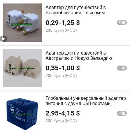
Адаптер для путешествий в
Великобритании с высоким
качеством и низкой ценой
0,29
-
1,25
$
FOB
200 Куски
(MOQ)
Адаптер для путешествий в
Австралию и Новую Зеландию
0,35
-
1,00
$
FOB
200 Куски
(MOQ)
Глобальный универсальный адаптер
питания с двумя USB-портами,
совместимый с более чем 175
2,95
-
4,15
$
странами
FOB
200 Куски
(MOQ)