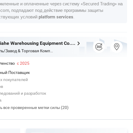
рмленные и оплаченные через систему «Secured Trading» на
a.com, подпадают под действие программы защиты
тствующих условий
.
platform services
Liaocheng Jiahe Warehousing Equipment Co., Ltd
Производитель/Завод & Торговая Компания
ленство
с 2025
ный Поставщик
х покупателей
ов
ледований и разработок
а
ть все проверенные метки силы (20)