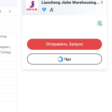
Liaocheng Jiahe Warehousing Equipment Co., Ltd
аковка и доставка
тов,
Отправить Запрос
аркет,
 Склад
Чат