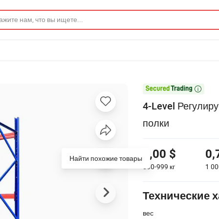

4-Level Регулир
полки
1,00 $
0,
Найти похожие товары
500-999
кг
1 00
Технические х
вес