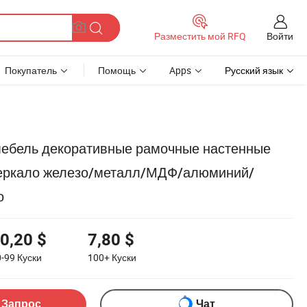
Войти
Разместить мой RFQ
Покупатель
Помощь
Apps
Русский язык
мебель декоративные рамочные настенные
зеркало железо/металл/МДФ/алюминий/
о
0,20 $
7,80 $
0-99
Куски
100+
Куски
 Запрос
Чат