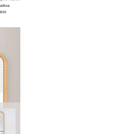
зайна.
ass