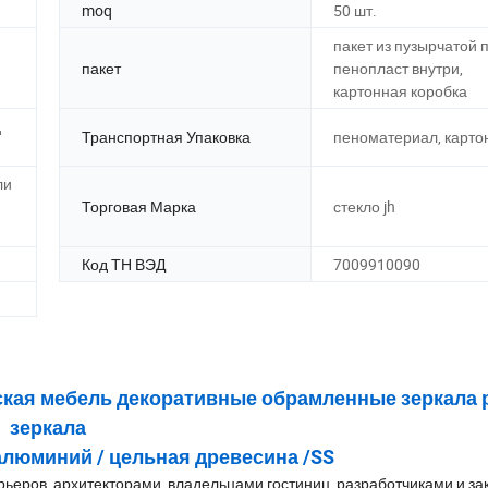
moq
50 шт.
пакет из пузырчатой 
пакет
пенопласт внутри,
картонная коробка
д
Транспортная Упаковка
пеноматериал, карто
ли
Торговая Марка
стекло jh
Код ТН ВЭД
7009910090
кая мебель декоративные обрамленные зеркала 
зеркала
алюминий / цельная древесина /SS
еров, архитекторами, владельцами гостиниц, разработчиками и з