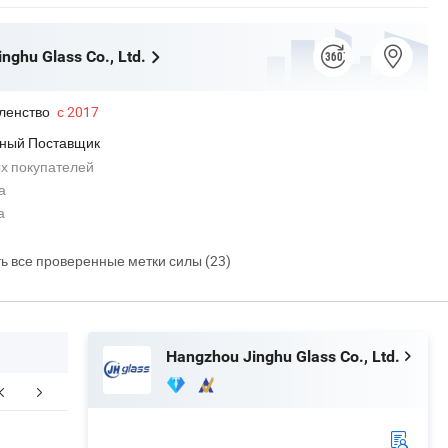
nghu Glass Co., Ltd.
ленство
с 2017
ный Поставщик
х покупателей
а
а
ть все проверенные метки силы (23)
Hangzhou Jinghu Glass Co., Ltd.
Упаковка
Профиль компании
ЧАСТО ЗАД