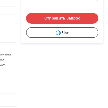
Отправить Запрос
Чат
 мм или
 по
азу