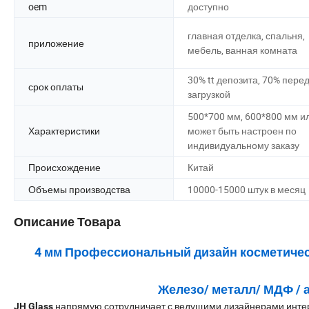
oem
доступно
главная отделка, спальня,
приложение
мебель, ванная комната
30% tt депозита, 70% пере
срок оплаты
загрузкой
500*700 мм, 600*800 мм и
Характеристики
может быть настроен по
индивидуальному заказу
Происхождение
Китай
Объемы производства
10000-15000 штук в месяц
Описание Товара
4 мм Профессиональный дизайн косметичес
Железо/ металл/ МДФ / 
напрямую сотрудничает с ведущими дизайнерами интерь
JH Glass