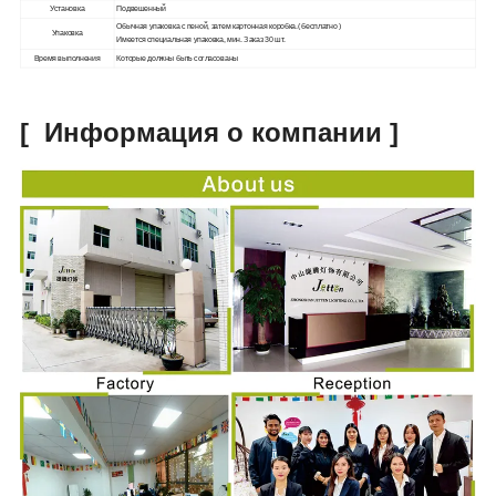
Установка
Подвешенный
Обычная упаковка с
пеной, затем картонная коробка
.( бесплатно )
Упаковка
Имеется специальная упаковка
, мин. Заказ 30 шт.
Время выполнения
Которые должны быть согласованы
[
Информация о компании
]