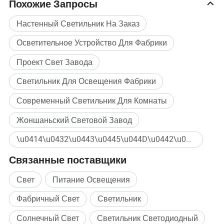
Похожие Запросы
Настенный Светильник На Заказ
Осветительное Устройство Для Фабрики
Проект Свет Завода
Светильник Для Освещения Фабрики
Современный Светильник Для Комнаты
Жоншаньский Световой Завод
\u0414\u0432\u0443\u0445\u044D\u0442\u0430\u0436\u043D\u0430\u044F \u0412\u0438\u043B\u043B\u0430 \u0413\u043E\u0441\u0442\u0438\u043D\u0430\u044F \u0412\u0438\u0441\u044F\u0447\u0438\u0439 \u0421\u0432\u0435\u0442 Массовая покупка
Связанные поставщики
Свет
Питание Освещения
Фабричный Свет
Светильник
Солнечный Свет
Светильник Светодиодный