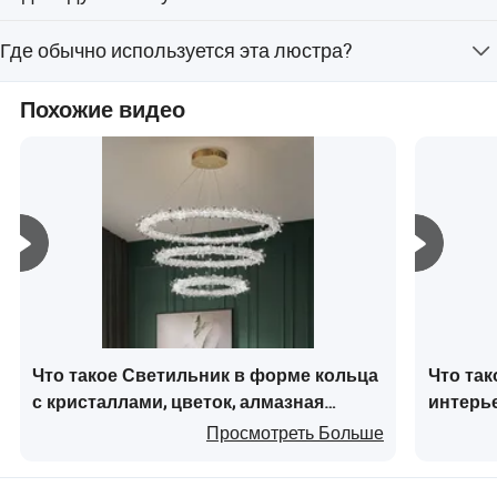
предпочтениями в области освещения.
Индивидуальная упаковка доступна при
Где обычно используется эта люстра?
минимальном объеме заказа в 30 штук.
Она идеально подходит для лобби отелей, лестниц,
Похожие видео
выставочных залов, ресторанов и торговых центров.
[
настроенные проекты
]
Что такое Светильник в форме кольца
Что так
с кристаллами, цветок, алмазная
интерь
форма, светодиодная люстра
кристал
Просмотреть Больше
«Галактика»
люстра