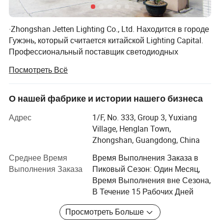
·Zhongshan Jetten Lighting Co., Ltd. Находится в городе
Гужэнь, который считается китайской Lighting Capital.
Профессиональный поставщик светодиодных
осветительных приборов, мы специализируемся на
Посмотреть Всё
производстве, распространении, исследованиях и
разработке светодиодных светильников для
внутреннего и наружного освещения.
О нашей фабрике и истории нашего бизнеса
·Наши основные продукты: Профессиональная
Адрес
1/F, No. 333, Group 3, Yuxiang
нестандартная проектная лампа, современный
Village, Henglan Town,
подвесной светильник, встраиваемое освещение,
Zhongshan, Guangdong, China
бытовой декор свет, Crystal Chandelier, Hotel Project
Среднее Время
Время Выполнения Заказа в
Lights, Indoor LED Light, Настенная лампа, настольная
Выполнения Заказа
Пиковый Сезон: Один Месяц,
лампа, напольная лампа и т. д.
Время Выполнения вне Сезона,
·Jetten имеет высокое качество и высокий уровень
В Течение 15 Рабочих Дней
команды профессионалов отрасли. Принимая во
Просмотреть Больше
внимание принцип «честности, качества, качества,