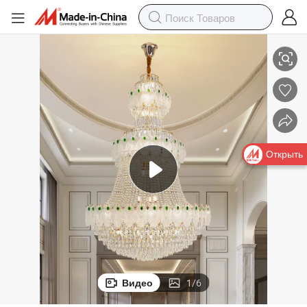
зала, кристальная лампа для виллы, гостиная, лестница, длинная п
Французская дуплексная люстра для роскошного отеля, банкетного 
Открыть
Видео
1
/
6