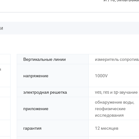
ии
Вертикальные линии
измеритель сопроти
я
напряжение
1000V
электродная решетка
ves, res и sp-звучание
обнаружение воды,
приложение
геофизические
исследования
гарантия
12 месяцев