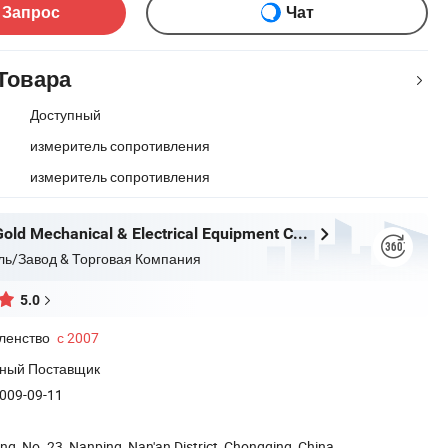
 Запрос
Чат
Товара
Доступный
измеритель сопротивления
измеритель сопротивления
Chongqing Gold Mechanical & Electrical Equipment Co., Ltd.
ль/Завод & Торговая Компания
5.0
ленство
с 2007
ный Поставщик
009-09-11
ing, No. 23, Nanping, Nan'an District, Chongqing, China