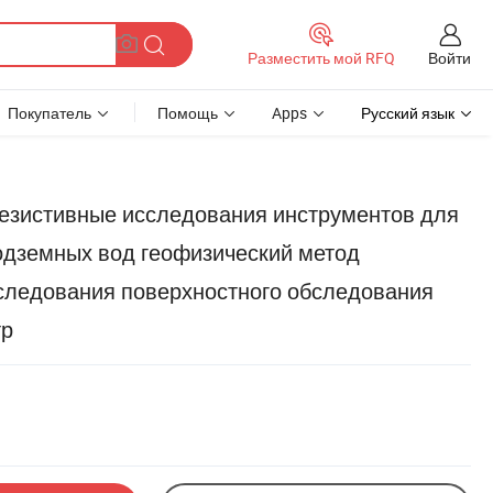
Войти
Разместить мой RFQ
Покупатель
Помощь
Apps
Русский язык
резистивные исследования инструментов для
одземных вод геофизический метод
следования поверхностного обследования
тр