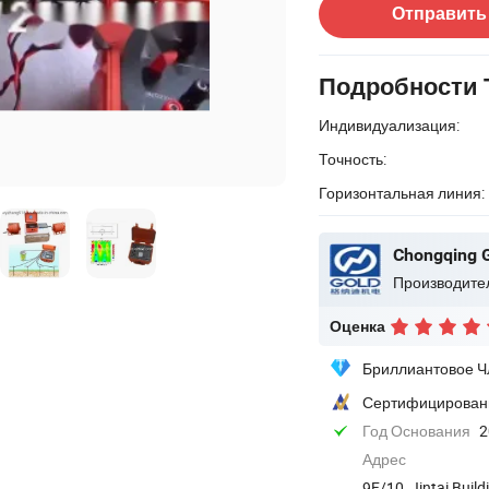
Отправить
Подробности 
Индивидуализация:
Точность:
Горизонтальная линия:
Производите
Оценка
Бриллиантовое Ч
Сертифицирован
Год Основания
2
Адрес
9F/10, Jintai Build