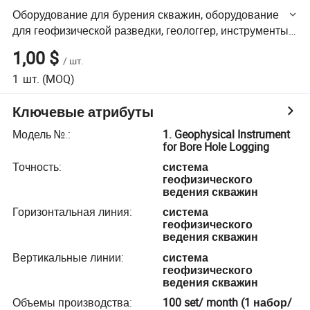
Оборудование для бурения скважин, оборудование
для геофизической разведки, геологгер, инструменты
для геофизической разведки скважин, геофизический
1,00 $
/
шт.
инструмент для бурения скважин
1
шт.
(MOQ)
Ключевые атрибуты
Модель №.
:
1. Geophysical Instrument
for Bore Hole Logging
Точность
:
система
геофизического
ведения скважин
Горизонтальная линия
:
система
геофизического
ведения скважин
Вертикальные линии
:
система
геофизического
ведения скважин
Объемы производства
:
100 set/ month (1 набор/