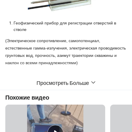
Геофизический прибор для регистрации отверстий в
стволе
(Электрическое сопротивление, самопотенциал,
естественные гамма-излучения, электрическая проводимость
грунтовых вод, прочность, азимут траектории скважины и
наклон со всеми принадлежностями)
Просмотреть Больше
Геофизические протоколирования
обычно означают «сделать
Похожие видео
запись» чего-то. Поэтому, как известно, в скважине ведется
детальная регистрация (скважинная скважина) геологических
образований, проникаемых скважиной. Журнал может быть
основан либо на визуальном осмотре образцов, взятых на
поверхность