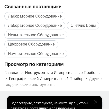
При
работе с скважинами, содержащими масло или
Связанные поставщики
воздух, вместо бревен электрического сопротивления
берется бревна.
Лабораторное Оборудование
В журналах скважин, где имеется потенциал
Лабораторное Оборудование
Счетчик Воды
спонтанного дыхания (SP)
, можно узнать, насколько
пористостью или проницаемостью является пласт.
Испытательное Оборудование
Цифровое Оборудование
Измерительное Оборудование
Просмотр по категориям
Главная
Инструменты и Измерительные Приборы
Географический Измерительный Прибор
Другие
геодезические инструменты
Популярные Товары
Цена На Популярные Товары
Здравствуйте
,
пожалуйста, нажмите здесь, чтобы
Оптом Горячие Товары
Звездный покупатель
ПК Сайт
связаться с поставщиком для получения