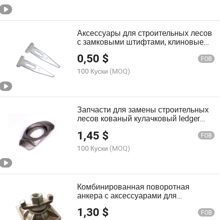
Аксессуары для строительных лесов
с замковыми штифтами, клиновые
штифты, кольцевые замковые
0,50
$
клиновые штифты
FOB
100 Куски
(MOQ)
Запчасти для замены строительных
лесов кованый кулачковый ledger
blade
1,45
$
FOB
100 Куски
(MOQ)
Комбинированная поворотная
анкера с аксессуарами для
строительных лесов, плита, гайка для
1,30
$
крепления
FOB