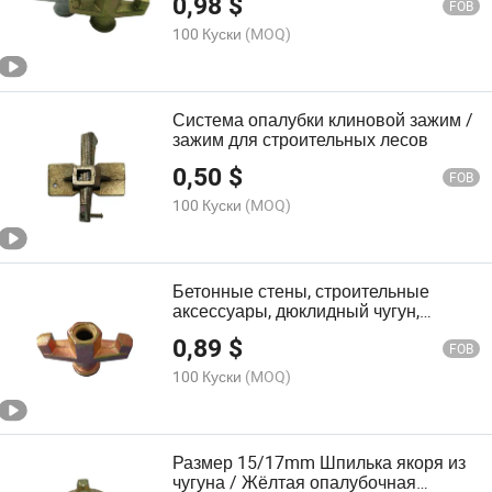
0,98
$
FOB
100 Куски
(MOQ)
Система опалубки клиновой зажим /
зажим для строительных лесов
0,50
$
FOB
100 Куски
(MOQ)
Бетонные стены, строительные
аксессуары, дюклидный чугун,
двухкрылой гайка
0,89
$
FOB
100 Куски
(MOQ)
Размер 15/17mm Шпилька якоря из
чугуна / Жёлтая опалубочная