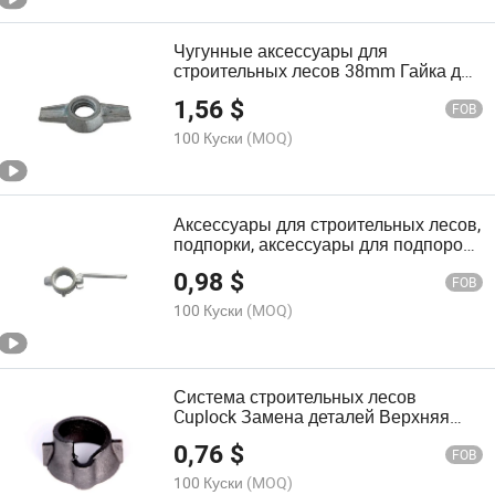
Чугунные аксессуары для
строительных лесов 38mm Гайка для
подъемников с резьбой для базовых
1,56
$
подъемников
FOB
100 Куски
(MOQ)
Аксессуары для строительных лесов,
подпорки, аксессуары для подпорок,
гайка для подпорки
0,98
$
FOB
100 Куски
(MOQ)
Система строительных лесов
Cuplock Замена деталей Верхняя
чаша Нижняя чаша Ледгер Блейд
0,76
$
FOB
100 Куски
(MOQ)