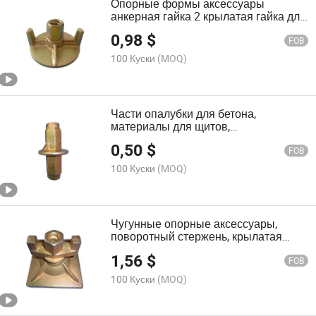
Опорные формы аксессуары
анкерная гайка 2 крылатая гайка для
DN15/17 стержня связи
0,98
$
FOB
100 Куски
(MOQ)
Части опалубки для бетона,
материалы для щитов,
водоотталкивающая заглушка, гайка
0,50
$
15/17mm
FOB
100 Куски
(MOQ)
Чугунные опорные аксессуары,
поворотный стержень, крылатая
гайка
1,56
$
FOB
100 Куски
(MOQ)