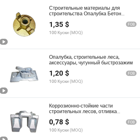
Строительные материалы для
строительства Опалубка Бетон
Крыльчатые гайки Пластина
1,35
$
Анкерная гайка
FOB
100 Куски
(MOQ)
Опалубка, строительные леса,
аксессуары, чугунный быстрозажим
1,20
$
FOB
100 Куски
(MOQ)
Коррозионно-стойкие части
строительных лесов, отливка
кольцевого соединения для
0,78
$
строительных лесов
FOB
100 Куски
(MOQ)