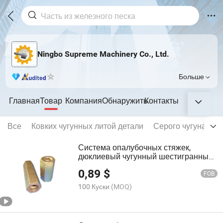
Ningbo Supreme Machinery Co., Ltd.
Больше
Главная
Товар
Компания
Обнаружить
Контакты
Все
Ковких чугунных литой детали
Серого чугуна лит
Система опалубочных стяжек,
дюклиевый чугунный шестигранный
гайка, строительные леса
0,89
$
шестигранная гайка
FOB
100 Куски
(MOQ)