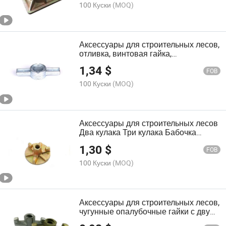
100 Куски
(MOQ)
Аксессуары для строительных лесов,
отливка, винтовая гайка,
регулируемая винтовая опора
1,34
$
FOB
100 Куски
(MOQ)
Аксессуары для строительных лесов
Два кулака Три кулака Бабочка
Связующий стержень Крылатая
1,30
$
гайка
FOB
100 Куски
(MOQ)
Аксессуары для строительных лесов,
чугунные опалубочные гайки с двумя
крыльями