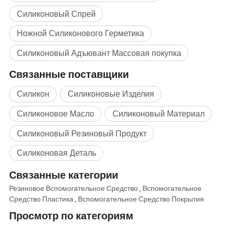
Силиконовый сельского хозяйства поверхностно-активные вещества силиконовый спрей
Силиконовый Спрей
Название продукта
adjuvant бака добавки polyether trisiloxane заслонки смешения воздушных потоков
Поверхностное
20.5
Ножной Силиконового Герметика
натяжение:(0,1%wt)
Внешний вид
Бесцветную Transperant
Плотность (25°C)
1.002
Силиконовый Адъювант Массовая покупка
Вязкостью при низких
28
температурах (25°C)
Связанные поставщики
Точка
помутнения(1%Wt
<10°C
раствор)
Силикон
Силиконовые Изделия
Распространения и смачивающее вещество неионные поверхностно-активные
Функции
силиконового герметика поверхностно-активные вещества envirmental дружественных
Превосходство
Крайне низкого расхода пены Super распространения и проникают в менее использование
Силиконовое Масло
Силиконовый Материал
Силиконовый Резиновый Продукт
Силиконовая Деталь
Связанные категории
Резиновое Вспомогательное Средство
,
Вспомогательное
Средство Пластика
,
Вспомогательное Средство Покрытия
Просмотр по категориям