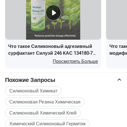
Silway 246 имеют четыре основные
характеристики ниже.
- Отличная производительность
разбрасывания
Что такое Силиконовый адгезивный
Что та
- Хорошо проникают в производительности
сурфактант Силуэй 246 КАС 134180-76-
модифи
0 для гербицида фунгицида спрей
CAS 134
--Olny силиконовый defoamer adjuvant имеют
Просмотреть Больше
в пест
производительность.
--Выдающуюся производительность Memory
Похожие Запросы
Stick™.
Силиконовый Химикат
С помощью этих выдающихся результатов
Силиконовая Резина Химическая
работы,Silway 246 широко используется и
Силиконовый Химический Клей
признается в agroculture adjuvant.
Химический Силиконовый Герметик