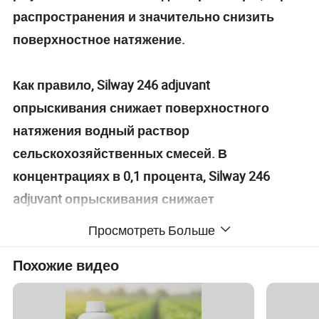
распространения и значительно снизить
поверхностное натяжение.
Как правило, Silway 246 adjuvant
опрыскивания снижает поверхностного
натяжения водный раствор
сельскохозяйственных смесей. В
концентрациях в 0,1 процента, Silway 246
adjuvant опрыскивания снижает
поверхностное натяжение ниже 22 mN/м,
Просмотреть Больше
которая производит очень быстрой
Похожие видео
увлажняющее и распространения на На
влажной поверхности, такие как вакси
листья.