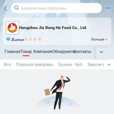
Hangzhou Jia Rong He Food Co., Ltd.
Больше
Главная
Товар
Компания
Обнаружить
Контакты
Все
Порошок приправы
Бульон - Куб
Закуски прян