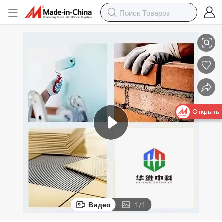
орошок для сухих смесей для растворов
Вэ/Рдп Китайский завод Рдп красный диспергируемый полимерный п
Открыть
Видео
1
/
1