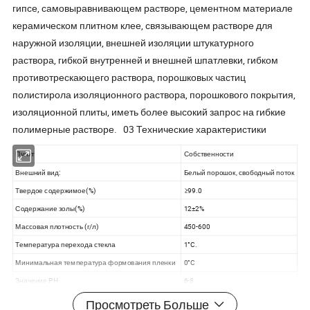
гипсе, самовыравнивающем растворе, цементном материале
керамическом плитном клее, связывающем растворе для
наружной изоляции, внешней изоляции штукатурного
раствора, гибкой внутренней и внешней шпатлевки, гибком
противотрескающего раствора, порошковых частиц
полистирола изоляционного раствора, порошкового покрытия,
изоляционной плиты, иметь более высокий запрос на гибкие
полимерные растворе. 03 Технические характеристики
Пункт
Собственности
Внешний вид:
Белый порошок, свободный поток
Твердое содержимое(%)
≥99.0
Содержание золы(%)
12±2%
Массовая плотность (г/л)
450-600
Температура перехода стекла
1°C.
Минимальная температура формования пленки
0°C
Значение PH
6-8
Просмотреть Больше
04 Упаковка и доставка 05 ЧАСТО ЗАДАВАЕМЫЕ ВОПРОСЫ