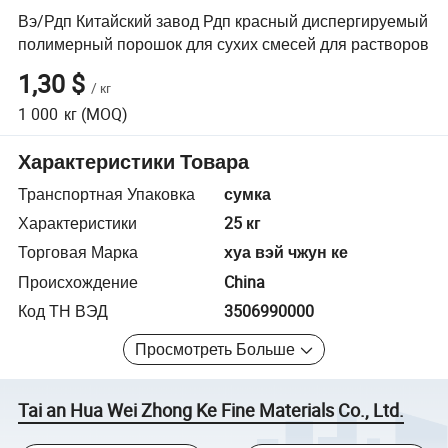
Вэ/Рдп Китайский завод Рдп красный диспергируемый
полимерный порошок для сухих смесей для растворов
1,30 $
/
кг
1 000
кг
(MOQ)
Характеристики Товара
Транспортная Упаковка
сумка
Характеристики
25 кг
Торговая Марка
хуа вэй чжун ке
Происхождение
China
Код ТН ВЭД
3506990000
Просмотреть Больше
Tai an Hua Wei Zhong Ke Fine Materials Co., Ltd.