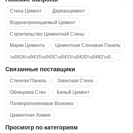
строит
Стена Цемент
Деревоцемент
Водонепроницаемый Цемент
Строительство Цементной Стены
Марки Цемента
Цементная Стеновая Панель
\u0426\u0435\u043C\u0435\u043D\u0442\u043D\u044B\u0439 \u041F\u043E\u043B\u0438\u043C\u0435\u0440\u043D\u044B\u0439 \u041F\u043E\u0440\u043E\u0448\u043E\u043A Массовая покупка
Связанные поставщики
Стенная Панель
Завесная Стена
Облицовка Стен
Белый Цемент
Полипропиленовое Волокно
Цементная Химия
Просмотр по категориям