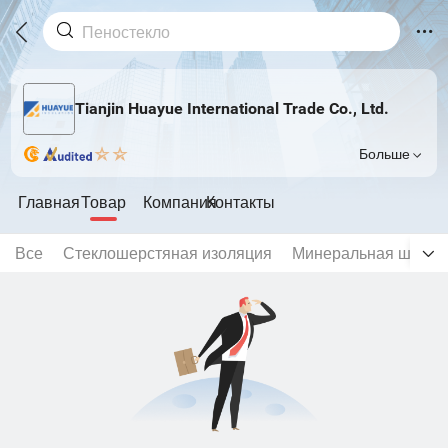
Tianjin Huayue International Trade Co., Ltd.
Больше
Главная
Товар
Компания
Контакты
Все
Стеклошерстяная изоляция
Минеральная шерстя