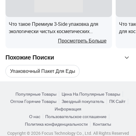
Компания условие
Часто задаваемые вопросы
Что такое Премиум 3-Side упаковка для
Что та
экологически чистых косметических
для ко
средств
на зака
---- ---- Часто задаваемые вопросы
Просмотреть Больше
тела
Вопрос: Какую информацию следует l знать, если l
Похожие Поиски
хотите получить расценки?
Упаковочный Пакет Для Еды
1.размер (длина x ширина), если ваш багаж в
alsoplease на накладке, обеспечивают угловое
Поиск по Категориям
Пластиковый Пакет Для Упаковки Продуктов
соединение.
Популярные Товары
Цена На Популярные Товары
2.Толщина в микрон.
Оптом Горячие Товары
Звездный покупатель
ПК Сайт
Пластиковый Упаковочный Пакет Для Еды
3.материала.
Информация
4.печать: Сколько цветов печати ?
О нас
Пользовательское соглашение
Машина Для Упаковки Пищевых Пакетов
5.lt будет очень полезным, если вы можете обеспечить
Политика конфиденциальности
Контакты
сумке. Разумеется, лучше всего sampleswill.
Copyright © 2026 Focus Technology Co., Ltd. All Rights Reserved