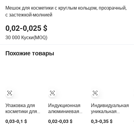
Мешок для косметики с круглым кольцом, прозрачный,
с застежкой-молнией
0,02-0,025 $
30 000
Куски(MOQ)
Похожие товары
Упаковка для
Индукционная
Индивидуальная
косметики для
алюминиевая
уникальная
умывания в
фольга для
оптовая пустая
0,03-0,1 $
0,02-0,03 $
0,3-0,35 $
пустой
бутылок,
пластиковая
пластиковый
пластиковая
упаковка для