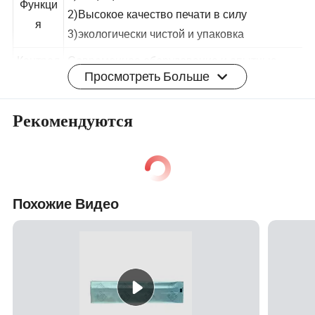
1)защищен от влаги
Функци
2)Высокое качество печати в силу
я
3)экологически чистой и упаковка
Просмотреть Больше
Контрол
Современное оборудование и опытные
ь
сотрудники QC проверьте материалов,
Рекомендуются
качеств
полуфабрикатов и готовой продукции
а
строго на каждом этапе перед поставкой
Описание продукта
Подробные фотографии
Похожие Видео
Тип продукта
Аксессуары
Профиль компании