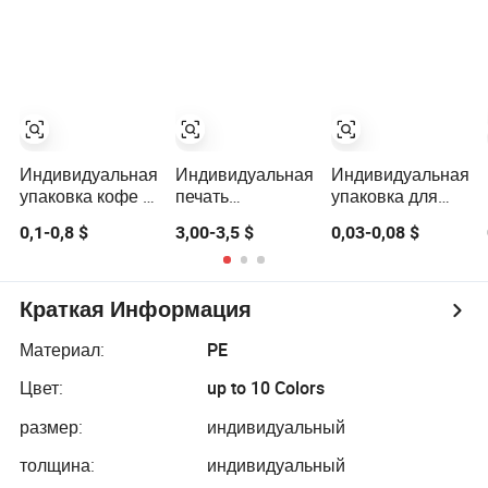
алюминиевый
крышка, банка,
губной помады,
тюбик с
стеклянная
косметическая
крышкой-
бутылка,
трубка
откидкой
чувствительная
к давлению
герметичная
прокладка,
упаковка
Индивидуальная
Индивидуальная
Индивидуальная
продуктов
упаковка кофе с
печать
упаковка для
клапаном,
металлизированных
корма для собак
0,1-0,8 $
3,00-3,5 $
0,03-0,08 $
упаковка из
хрустящих
с плоским дном
пластика
картофельных
и молнией на
пищевого
чипсов из
застежке
назначения
бананов в
Краткая Информация
пластиковых
фольгированных
Материал:
PE
пакетах для
Цвет:
up to 10 Colors
вакуумной
упаковки
размер:
индивидуальный
толщина:
индивидуальный