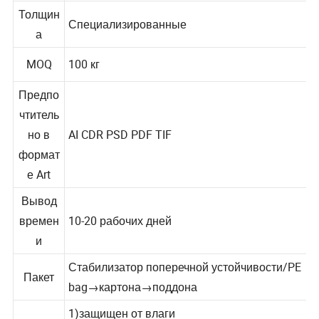
Толщин
Специализированные
а
MOQ
100 кг
Предпо
чтитель
но в
AI CDR PSD PDF TIF
формат
е Art
Вывод
времен
10-20 рабочих дней
и
Стабилизатор поперечной устойчивости/PE
Пакет
bag→картона→поддона