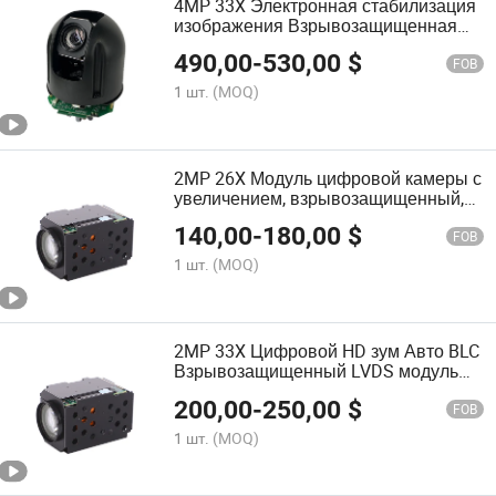
4MP 33X Электронная стабилизация
изображения Взрывозащищенная
купольная камера модуль
490,00
-
530,00
$
FOB
1 шт.
(MOQ)
2MP 26X Модуль цифровой камеры с
увеличением, взрывозащищенный,
LVDS/SDI/CVBS HDMI
140,00
-
180,00
$
FOB
1 шт.
(MOQ)
2MP 33X Цифровой HD зум Авто BLC
Взрывозащищенный LVDS модуль
камеры
200,00
-
250,00
$
FOB
1 шт.
(MOQ)