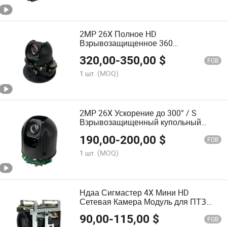
2MP 26X Полное HD
Взрывозащищенное 360
Горизонтальное купольное камерное
320,00
-
350,00
$
устройство
FOB
1 шт.
(MOQ)
2MP 26X Ускорение до 300° / S
Взрывозащищенный купольный
модуль камеры
190,00
-
200,00
$
FOB
1 шт.
(MOQ)
Ндаа Сигмастер 4X Мини HD
Сетевая Камера Модуль для ПТЗ
БПЛА
90,00
-
115,00
$
FOB