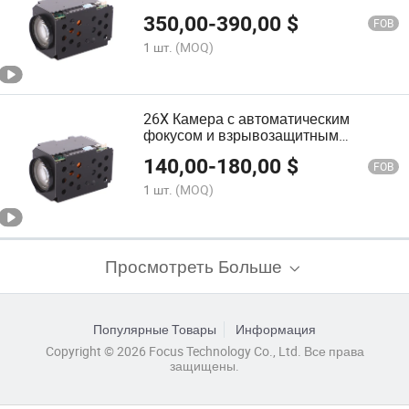
Камера Модуль для PTZ
350,00
-
390,00
$
FOB
1 шт.
(MOQ)
26X Камера с автоматическим
фокусом и взрывозащитным
объективом для системы
140,00
-
180,00
$
безопасности UV-Zn2126D
FOB
1 шт.
(MOQ)
Просмотреть Больше
Популярные Товары
Информация
Copyright © 2026 Focus Technology Co., Ltd. Все права
защищены.