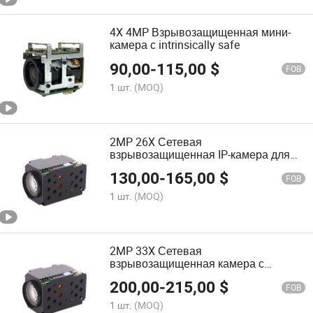
4X 4MP Взрывозащищенная мини-
камера с intrinsically safe
90,00
-
115,00
$
FOB
1 шт.
(MOQ)
2MP 26X Сетевая
взрывозащищенная IP-камера для
интеграции в PT-устройство
130,00
-
165,00
$
FOB
1 шт.
(MOQ)
2MP 33X Сетевая
взрывозащищенная камера с
модулем IP, безопасная по
200,00
-
215,00
$
внутренним стандартам Zoom
FOB
1 шт.
(MOQ)