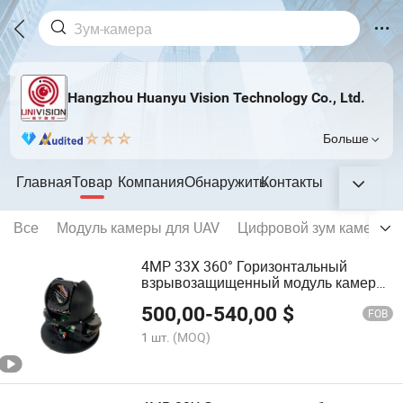
Hangzhou Huanyu Vision Technology Co., Ltd.
Больше
Главная
Товар
Компания
Обнаружить
Контакты
Все
Модуль камеры для UAV
Цифровой зум камеры 
4MP 33X 360° Горизонтальный
взрывозащищенный модуль камеры
Onvif для PTZ
500,00
-
540,00
$
FOB
1 шт.
(MOQ)