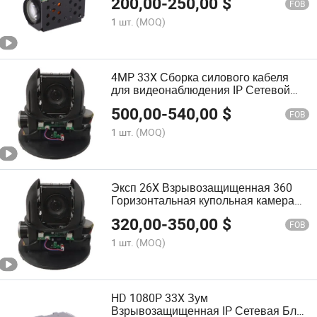
200,00
-
250,00
$
FOB
1 шт.
(MOQ)
4MP 33X Сборка силового кабеля
для видеонаблюдения IP Сетевой
взрывозащищенный модуль камеры
500,00
-
540,00
$
FOB
1 шт.
(MOQ)
Эксп 26X Взрывозащищенная 360
Горизонтальная купольная камера
модуль
320,00
-
350,00
$
FOB
1 шт.
(MOQ)
HD 1080P 33X Зум
Взрывозащищенная IP Сетевая Блок