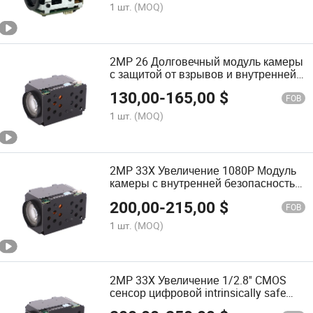
1 шт.
(MOQ)
2MP 26 Долговечный модуль камеры
с защитой от взрывов и внутренней
безопасностью для камеры
130,00
-
165,00
$
FOB
1 шт.
(MOQ)
2MP 33X Увеличение 1080P Модуль
камеры с внутренней безопасностью
Легкая установка для
200,00
-
215,00
$
взрывозащищенной PTZ
FOB
1 шт.
(MOQ)
2MP 33X Увеличение 1/2.8'' CMOS
сенсор цифровой intrinsically safe
взрывозащищенный модуль камеры