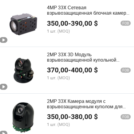
4MP 33X Сетевая
взрывозащищенная блочная камера
модуля для PTZ
350,00
-
390,00
$
FOB
1 шт.
(MOQ)
2MP 33X 3D Модуль
взрывозащищенной купольной
камеры для купольной камеры
370,00
-
400,00
$
FOB
1 шт.
(MOQ)
2MP 33X Камера модуля с
взрывозащищенным куполом для
низкой освещенности
350,00
-
380,00
$
FOB
1 шт.
(MOQ)