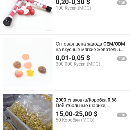
0,20
-
0,30
$
FOB
100 Куски
(MOQ)
Оптовая цена завода OEM/ODM
на вкусные мягкие жевательные
конфеты с пищевыми
0,01
-
0,05
$
FOB
добавками витаминов
300 000 Куски
(MOQ)
2000 Упаковка/Коробка 0.68
Пейнтбольные шарики,
Пейнтбольные шары,
15,00
-
25,00
$
FOB
Пейнтбольные пули, Сделанные
50 Коробки
(MOQ)
из желатина и пега, Легко
отмываются