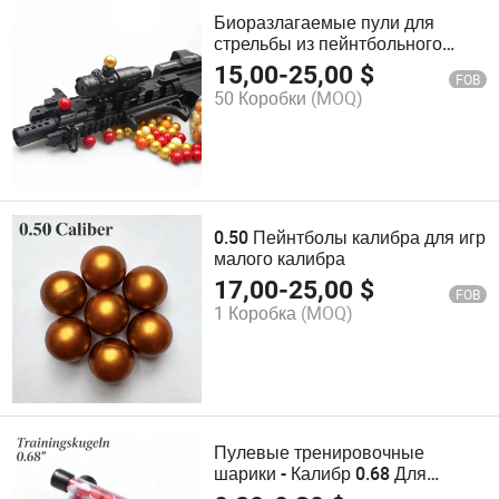
Биоразлагаемые пули для
стрельбы из пейнтбольного
оружия, цветные 0.68 калибра,
15,00
-
25,00
$
FOB
турнирового класса
50 Коробки
(MOQ)
0.50 Пейнтболы калибра для игр
малого калибра
17,00
-
25,00
$
FOB
1 Коробка
(MOQ)
Пулевые тренировочные
шарики - Калибр 0.68 Для
тактической симуляции