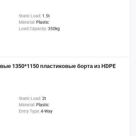
Static Load:
1.5t
Material:
Plastic
Load Capacity:
350kg
ые 1350*1150 пластиковые борта из HDPE
Static Load:
2t
Material:
Plastic
Entry Type:
4-Way