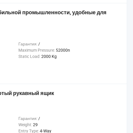
бильной промышленности, удобные для
Гарантия:
/
Maximum Pressure:
52000n
Static Load:
2000 Kg
отый рукавный ящик
Гарантия:
/
Weight:
29
Entry Type:
4-Way