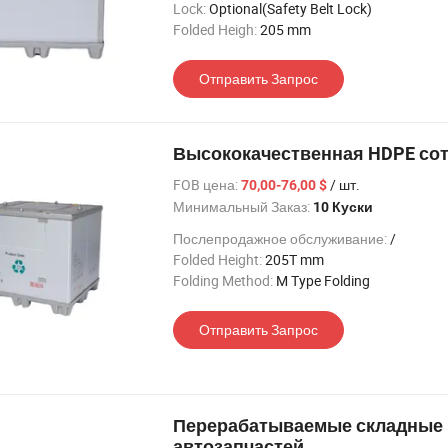
Lock:
Optional(Safety Belt Lock)
Folded Heigh:
205 mm
Отправить Запрос
Высококачественная HDPE сот
FOB цена:
/ шт.
70,00-76,00 $
Минимальный Заказ:
10 Куски
Послепродажное обслуживание:
/
Folded Height:
205T mm
Folding Method:
M Type Folding
Отправить Запрос
Перерабатываемые складные 
автозапчастей