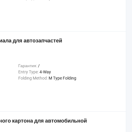
иала для автозапчастей
Гарантия:
/
Entry Type:
4-Way
Folding Method:
M Type Folding
ного картона для автомобильной