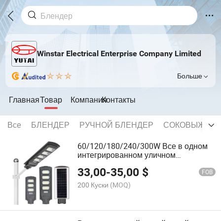
Winstar Electrical Enterprise Company Limited
Больше
Главная
Товар
Компания
Контакты
Все
БЛЕНДЕР
РУЧНОЙ БЛЕНДЕР
СОКОВЫЖИМА
60/120/180/240/300W Все в одном
интегрированном уличном
солнечном светодиодном фонаре
33,00
-
35,00
$
FOB
200 Куски
(MOQ)