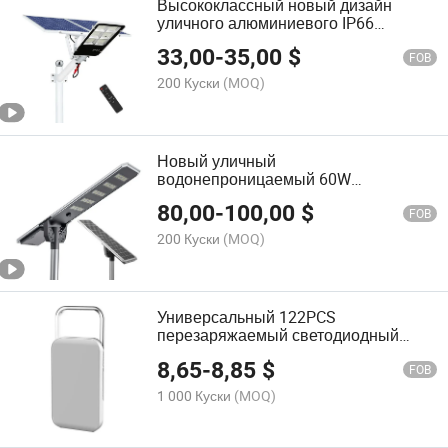
Высококлассный новый дизайн
уличного алюминиевого IP66
водонепроницаемого 100W 200W
33,00
-
35,00
$
300W 400W солнечного
FOB
светодиодного фонаря
200 Куски
(MOQ)
Новый уличный
водонепроницаемый 60W
интегрированный светодиодный
80,00
-
100,00
$
солнечный фонарь
FOB
200 Куски
(MOQ)
Универсальный 122PCS
перезаряжаемый светодиодный
рабочий светильник для
8,65
-
8,85
$
профессионального использования
FOB
1 000 Куски
(MOQ)