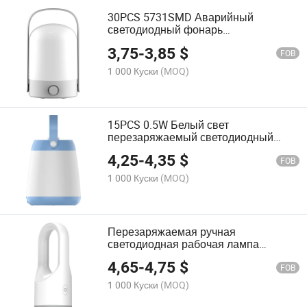
30PCS 5731SMD Аварийный
светодиодный фонарь
перезаряжаемый USB светодиодный
3,75
-
3,85
$
рабочий светильник
FOB
1 000 Куски
(MOQ)
15PCS 0.5W Белый свет
перезаряжаемый светодиодный
рабочий портативный торцовый
4,25
-
4,35
$
светильник
FOB
1 000 Куски
(MOQ)
Перезаряжаемая ручная
светодиодная рабочая лампа
портативный 3W фонарь
4,65
-
4,75
$
перезаряжаемый USB рабочий
FOB
светильник
1 000 Куски
(MOQ)