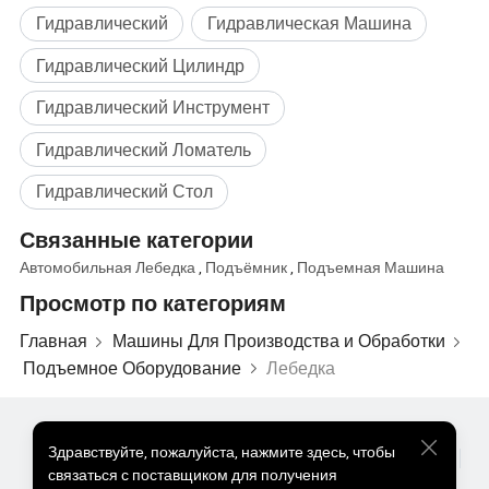
Гидравлический
Гидравлическая Машина
Гидравлический Цилиндр
Гидравлический Инструмент
Гидравлический Ломатель
Гидравлический Стол
Связанные категории
Автомобильная Лебедка
,
Подъёмник
,
Подъемная Машина
Просмотр по категориям
Главная
Машины Для Производства и Обработки
Подъемное Оборудование
Лебедка
Популярные Товары
Цена На Популярные Товары
Здравствуйте
,
пожалуйста, нажмите здесь, чтобы
Оптом Горячие Товары
Звездный покупатель
ПК Сайт
связаться с поставщиком для получения
Информация