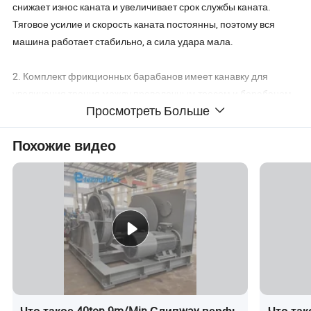
снижает износ каната и увеличивает срок службы каната.
Тяговое усилие и скорость каната постоянны, поэтому вся
машина работает стабильно, а сила удара мала.
2. Комплект фрикционных барабанов имеет канавку для
увеличения трения между проволочным тросом и барабаном.
Просмотреть Больше
Количество канавок каната обычно составляет 6-10. Барабан
для хранения канатов используется только для хранения
Похожие видео
каната и не обеспечивает тягового усилия. Этот барабан
управляется приводным крутящим моментом двигателя
преобразования частоты, который лучше синхронизируется с
фрикционным барабаном.
Особенности Eternalwin Slipway
Wines:
1.
Электрическая, гидравлическая мощность