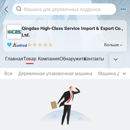
Qingdao High-Class Service Import & Export Co.,
Ltd.
Больше
Главная
Товар
Компания
Обнаружить
Контакты
Все
Деревянная упаковочная машина
Машина для д