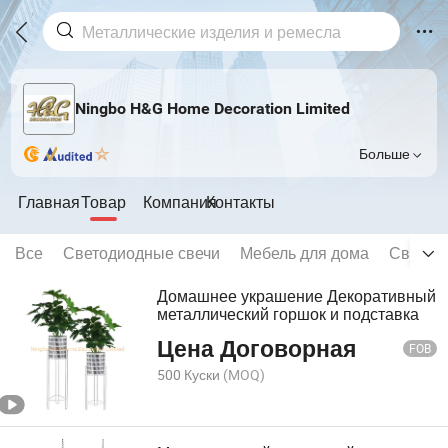
Ningbo H&G Home Decoration Limited
Больше
Главная
Товар
Компания
Контакты
Все
Светодиодные свечи
Мебель для дома
Свечно
Домашнее украшение Декоративный
металлический горшок и подставка
Цена Договорная
FOB
500 Куски
(MOQ)