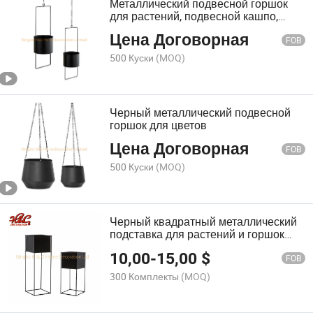
Металлический подвесной горшок
для растений, подвесной кашпо,
железный подвес для растений
Цена Договорная
FOB
500 Куски
(MOQ)
Черный металлический подвесной
горшок для цветов
Цена Договорная
FOB
500 Куски
(MOQ)
Черный квадратный металлический
подставка для растений и горшок
металлический держатель для
10,00
-
15,00
$
растений
FOB
300 Комплекты
(MOQ)