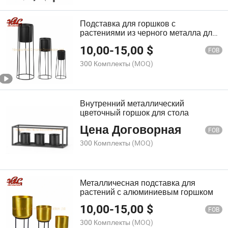
Подставка для горшков с
растениями из черного металла для
использования в помещении и на
10,00
-
15,00
$
улице
FOB
300 Комплекты
(MOQ)
Внутренний металлический
цветочный горшок для стола
Цена Договорная
FOB
300 Комплекты
(MOQ)
Металличесная подставка для
растений с алюминиевым горшком
10,00
-
15,00
$
FOB
300 Комплекты
(MOQ)