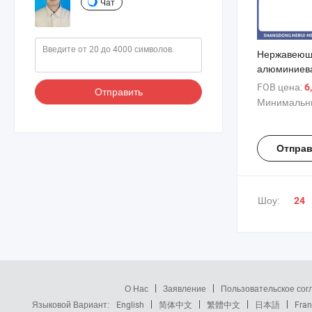
Чат
Нержавею
алюминиева
полуприцеп
FOB цена:
6
Отправить
колесная за
Минимальны
крылья, акс
кемпинга, к
каравана
Отправ
Шоу:
24
О Нас
Заявление
Пользовательское со
Языковой Вариант:
English
简体中文
繁體中文
日本語
Fran