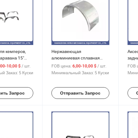
ля кемперов,
Нержавеющая
Аксе
аравана 15"
алюминиевая сплавная
задн
лоднокатаные
полуприцепная двойная
щит,
/ шт.
FOB цена:
/ шт.
FOB 
,00-10,00 $
6,00-10,00 $
ные щитки,
колесная защита от грязи
экра
й Заказ:
5 Куски
Минимальный Заказ:
5 Куски
Мини
 для лодочных
ить Запрос
Отправить Запрос