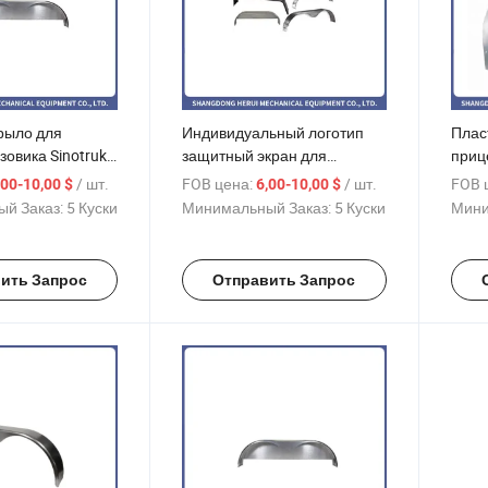
рыло для
Индивидуальный логотип
Плас
зовика Sinotruk,
защитный экран для
приц
суара для
фендера, аксессуар для
/ шт.
FOB цена:
/ шт.
FOB 
,00-10,00 $
6,00-10,00 $
компонент
кемперов, компонент для
й Заказ:
5 Куски
Минимальный Заказ:
5 Куски
Мини
прицепов и грузовиков
ить Запрос
Отправить Запрос