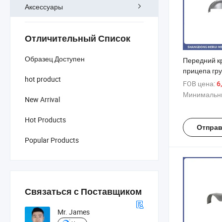
Аксессуары
Отличительный Список
Образец Доступен
Передний к
прицепа гру
hot product
часть аксес
FOB цена:
6
кемпинга, 
Минимальны
New Arrival
каравана
Hot Products
Отправ
Popular Products
Связаться с Поставщиком
Mr. James