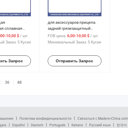
щая
для аксессуаров прицепа
я сплавная
задний грязезащитный
ная двойная
экран прицепа аксессуар
/ шт.
FOB цена:
/ шт.
,00-10,00 $
6,00-10,00 $
щита грязи,
для кемпинга компонент
й Заказ:
5 Куски
Минимальный Заказ:
5 Куски
ессуар для
для каравана
омпонент для
ить Запрос
Отправить Запрос
36
48
глашение
Политика конфиденциальности
Связаться с Made-in-China.com
çais
Español
Deutsch
Português
Italiano
Русский язык
한국어