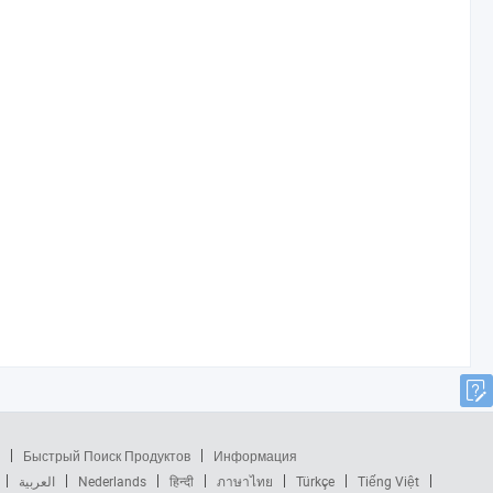
Быстрый Поиск Продуктов
Информация
العربية
Nederlands
हिन्दी
ภาษาไทย
Türkçe
Tiếng Việt