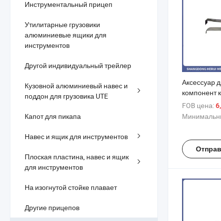
Инструментальный прицеп
Утилитарные грузовики
алюминиевые ящики для
инструментов
Другой индивидуальный трейлер
Аксессуар д
Кузовной алюминиевый навес и
компонент к
поддон для грузовика UTE
двойные хо
FOB цена:
6
грязезащит
Капот для пикапа
Минимальны
брызговики
прицепов
Навес и ящик для инструментов
Отправ
Плоская пластина, навес и ящик
для инструментов
На изогнутой стойке плавает
Другие прицепов