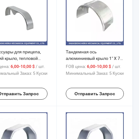
ссуары для прицепа,
Тандемная ось
ий крыло, тепловой
алюминиевый крыло 1" X 72"
 скутер, грязезащитный
аксессуар для кемперов
цена:
/ шт.
FOB цена:
/ шт.
6,00-10,00 $
6,00-10,00 $
н
компонент каравана
мальный Заказ:
5 Куски
Минимальный Заказ:
5 Куски
Отправить Запрос
Отправить Запрос