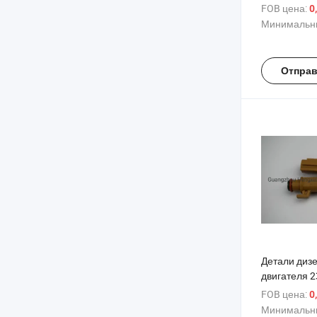
23209-2803
FOB цена:
0
Минимальны
Отправ
Детали диз
двигателя 
Форсунка т
FOB цена:
0
Минимальны