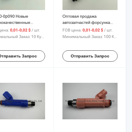
0-0p090 Новые
Оптовая продажа
кокачественные
автозапчастей форсунка
ивные инжекторы
топлива
цена:
/ шт.
FOB цена:
/ шт.
0,01-0,02 $
0,01-0,02 $
0-0p090 для Камри Л-
мальный Заказ:
10 Куски
Минимальный Заказ:
100 Куски
 3.5L
Отправить Запрос
Отправить Запрос