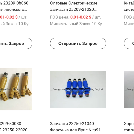
ть 23209-0h060
Оптовые Электрические
Кита
ля японского
Запчасти 23209-21020
сист
Форсунка для 1nz-Fe
2104
/ шт.
FOB цена:
/ шт.
FOB 
,01-0,02 $
0,01-0,02 $
Ncp9
й Заказ:
10 Куски
Минимальный Заказ:
10 Куски
Мини
ить Запрос
Отправить Запрос
3209-50080
Запчасти 23250-21040
Хоро
0 23250-22020
Форсунка для Ярис Ncp91
топл