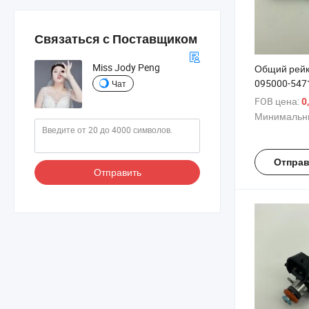
Связаться с Поставщиком
Miss Jody Peng
Общий рейк
095000-547
Чат
FOB цена:
0
Минимальны
Отправ
Отправить