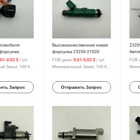
втомобиля
Высококачественная новая
2320
форсунки
форсунка 23250-21020
Авто
Форс
/ шт.
FOB цена:
/ шт.
FOB 
,01-0,02 $
0,01-0,02 $
инже
й Заказ:
100 Куски
Минимальный Заказ:
100 Куски
Мини
ить Запрос
Отправить Запрос