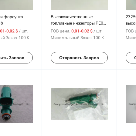
ти форсунка
Высококачественные
2325
0b
топливные инжекторы PE01-
высо
13-250c
топл
/ шт.
FOB цена:
/ шт.
FOB 
,01-0,02 $
0,01-0,02 $
2325
й Заказ:
100 Куски
Минимальный Заказ:
100 Куски
Мини
Экзус
ить Запрос
Отправить Запрос