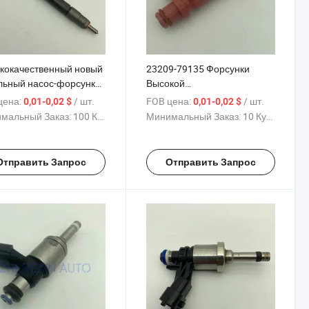
кокачественный новый
23209-79135 Форсунки
льный насос-форсунка
Высокой
го рейла 0445110768
Производительности 12
цена:
/ шт.
FOB цена:
/ шт.
0,01-0,02 $
0,01-0,02 $
Отверстия 23250-75080
мальный Заказ:
100 Куски
Минимальный Заказ:
10 Куски
23209-79135 для Такомы 95-
04 2.4L 2.7L Форсунка
Топлива
Отправить Запрос
Отправить Запрос