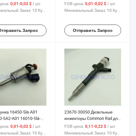
0 для Камри 2.4
28070 форсунка топлива
цена:
/ шт.
FOB цена:
/ шт.
0,01-0,02 $
0,01-0,02 $
мальный Заказ:
10 Куски
Минимальный Заказ:
10 Куски
Отправить Запрос
Отправить Запрос
унка 16450-5la-A01
23670-30050 Дизельные
0-5A2-A01 16010-5la-
инжекторы Common Rail для
j1208 Inj651 An0090
автомобилей 23670-30050
цена:
/ шт.
FOB цена:
/ шт.
0,01-0,02 $
0,11-0,22 $
ккорд, CR-V, Акура ILX
Вигo 2kd КД 2004-2019 2.7L
мальный Заказ:
10 Куски
Минимальный Заказ:
10 Куски