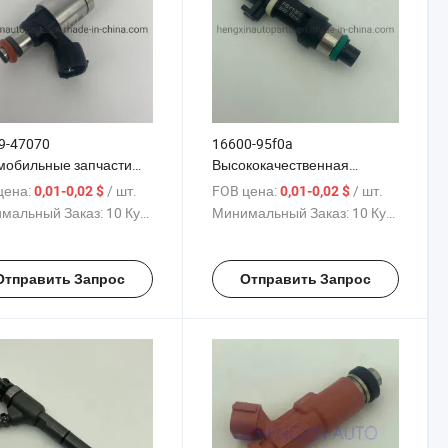
9-47070
16600-95f0a
мобильные запчасти
Высококачественная
унка инжектора Носик
форсунка топливного
цена:
/ шт.
FOB цена:
/ шт.
0,01-0,02 $
0,01-0,02 $
кции
инжектора
мальный Заказ:
10 Куски
Минимальный Заказ:
10 Куски
Отправить Запрос
Отправить Запрос