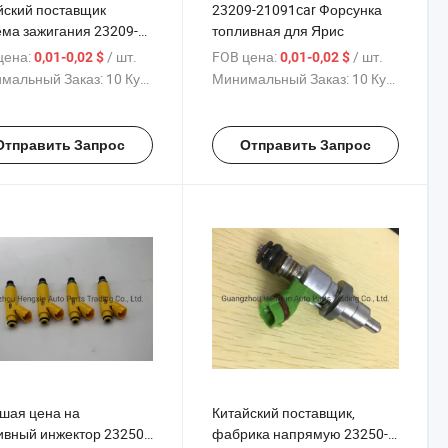
йский поставщик
23209-21091car Форсунка
ема зажигания 23209-
топливная для Ярис
0 форсунка для Ярис
цена:
/ шт.
FOB цена:
/ шт.
0,01-0,02 $
0,01-0,02 $
1 1nz 2nz
мальный Заказ:
10 Куски
Минимальный Заказ:
10 Куски
Отправить Запрос
Отправить Запрос
шая цена на
Китайский поставщик,
ивный инжектор 23250-
фабрика напрямую 23250-