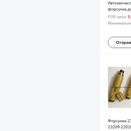
Автозапчас
форсунка д
автомобиля
FOB цена:
0
Минимальны
Отправ
Форсунка 2
23209-2202