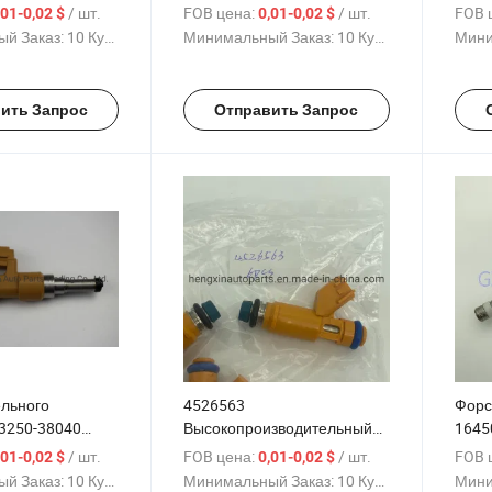
0 23250-28030
1nz 2nz
2805
/ шт.
FOB цена:
/ шт.
FOB 
,01-0,02 $
0,01-0,02 $
й Заказ:
10 Куски
Минимальный Заказ:
10 Куски
Мини
ить Запрос
Отправить Запрос
ельного
4526563
Форс
23250-38040
Высокопроизводительный
1645
оплива
инжектор для Lr3 4.4L-V8
305 F
/ шт.
FOB цена:
/ шт.
FOB 
,01-0,02 $
0,01-0,02 $
для А
й Заказ:
10 Куски
Минимальный Заказ:
10 Куски
Мини