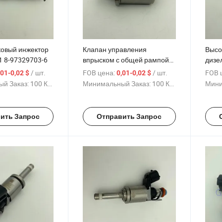
овый инжектор
Клапан управления
Высо
1 8-97329703-6
впрыском с общей рампой
дизе
294009-0120
обще
/ шт.
FOB цена:
/ шт.
FOB 
,01-0,02 $
0,01-0,02 $
й Заказ:
100 Куски
Минимальный Заказ:
100 Куски
Мини
ить Запрос
Отправить Запрос