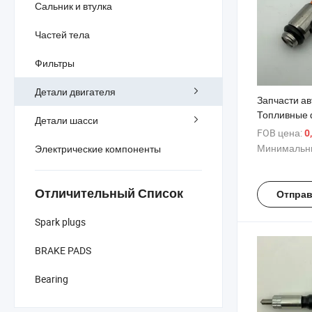
Сальник и втулка
Частей тела
Фильтры
Детали двигателя
Запчасти а
Топливные 
Детали шасси
Iwp095
FOB цена:
0
Минимальны
Электрические компоненты
Отличительный Список
Отправ
Spark plugs
BRAKE PADS
Bearing