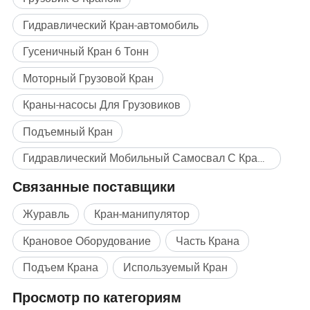
Колесная база (мм)
1800+4575+1400
Гидравлический Кран-автомобиль
Количество шин
12
Гусеничный Кран 6 Тонн
Размер шин
11.00R20 18PR
Переднего и заднего моста
7,5 т /16 тонн
Моторный Грузовой Кран
Тормозная система
Автоматически Air-Cut тормоза
Краны-насосы Для Грузовиков
Параметры крана
Подъем вес крана
12-16 тонн
Подъемный Кран
Тип стрелы
Складные рычаг крана
Гидравлический Мобильный Самосвал С Краном Массовая покупка
Максимальный рабочий радиус (м)
18
Связанные поставщики
Максимальная высота подъема (м)
20
Количество сегментов штанги
6 или 7
Журавль
Кран-манипулятор
Outrigger Span (мм)
2436-8396
Крановое Оборудование
Часть Крана
Режим работы
Руководство по ремонту/пульт дистанционного управления
Угол поворота
360°
Подъем Крана
Используемый Кран
Просмотр по категориям
Подробные фотографии