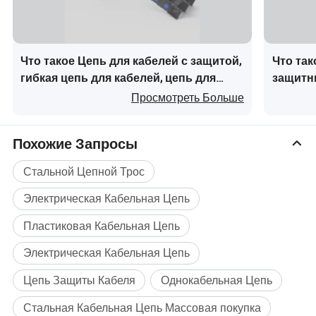
Что такое Цепь для кабелей с защитой,
Что та
гибкая цепь для кабелей, цепь для
защитн
кабелей для станков с ЧПУ
нержав
Просмотреть Больше
телеск
станков
Похожие Запросы
Стальной Цепной Трос
Электрическая Кабельная Цепь
Пластиковая Кабельная Цепь
Электрическая Кабельная Цепь
Цепь Защиты Кабеля
Однокабельная Цепь
Стальная Кабельная Цепь Массовая покупка