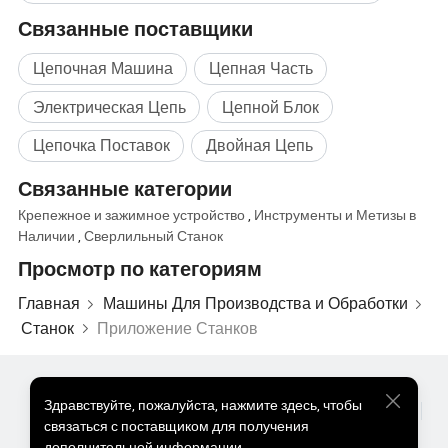
Связанные поставщики
Цепочная Машина
Цепная Часть
Электрическая Цепь
Цепной Блок
Цепочка Поставок
Двойная Цепь
Связанные категории
Крепежное и зажимное устройство
,
Инструменты и Метизы в
Наличии
,
Сверлильный Станок
Просмотр по категориям
Главная
Машины Для Производства и Обработки
Станок
Приложение Станков
Популярные Товары
Цена На Популярные Товары
Здравствуйте
,
пожалуйста, нажмите здесь, чтобы
Оптом Горячие Товары
Звездный покупатель
ПК Сайт
связаться с поставщиком для получения
Информация
дополнительной информации.