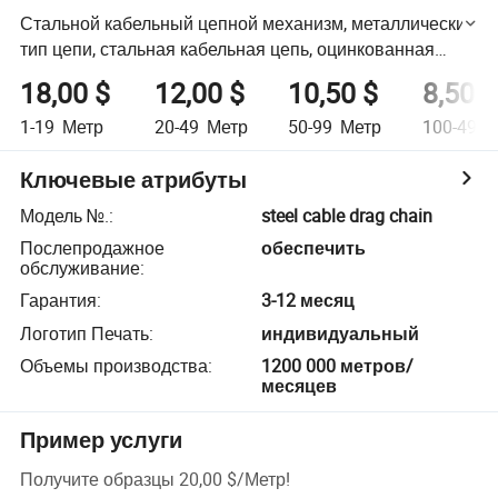
Стальной кабельный цепной механизм, металлический
тип цепи, стальная кабельная цепь, оцинкованная
кабельная цепь, цепь из нержавеющей стали для CNC
18,00 $
12,00 $
10,50 $
8,50 $
машины
1-19
Метр
20-49
Метр
50-99
Метр
100-499
Ключевые атрибуты
Модель №.
:
steel cable drag chain
Послепродажное
обеспечить
обслуживание
:
Гарантия
:
3-12 месяц
Логотип Печать
:
индивидуальный
Объемы производства
:
1200 000 метров/
месяцев
Пример услуги
Получите образцы
20,00 $
/
Метр
!