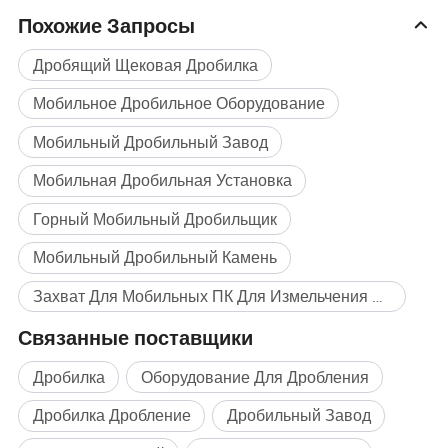
Похожие Запросы
Дробящий Щековая Дробилка
Мобильное Дробильное Оборудование
Мобильный Дробильный Завод
Мобильная Дробильная Установка
Горный Мобильный Дробильщик
Мобильный Дробильный Камень
Захват Для Мобильных ПК Для Измельчения Массовая покупка
Связанные поставщики
Дробилка
Оборудование Для Дробления
Мобильный завод в результате раздавливания также под
Дробилка Дробление
Дробильный Завод
названием портативные станции для измельчения, - это