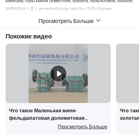
камешки, горы камни (известняк, гранита, базальтовой, diabase,
andesite и т. Д. ), железной руды хвосты, rock стружки.
Просмотреть Больше
Похожие видео
Что такое Маленькая мини-
Что та
фельдшпатовая доломитовая
золота
гравийная щековая дробилка цены
двигат
Просмотреть Больше