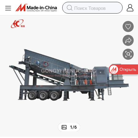
Открыть
1
/
6