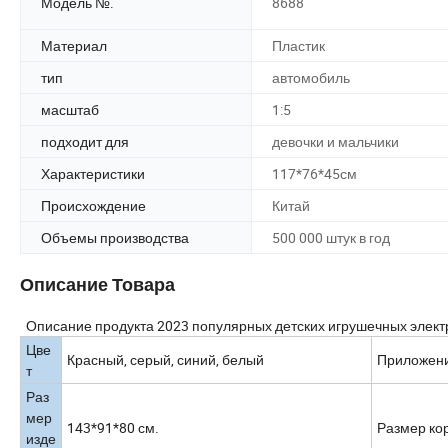
Модель №.
8688
Материал
Пластик
тип
автомобиль
масштаб
1:5
подходит для
девочки и мальчики
Характеристики
117*76*45см
Происхождение
Китай
Объемы производства
500 000 штук в год
Описание Товара
Описание продукта 2023 популярных детских игрушечных элек
Цве
Красный, серый, синий, белый
Приложен
т
Раз
мер
143*91*80 см.
Размер ко
изде