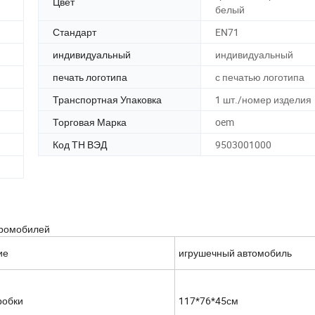
Цвет
белый
Стандарт
EN71
индивидуальный
индивидуальный
печать логотипа
с печатью логотипа
Транспортная Упаковка
1 шт./номер изделия
Торговая Марка
oem
Код ТН ВЭД
9503001000
тромобилей
ие
игрушечный автомобиль
робки
117*76*45см