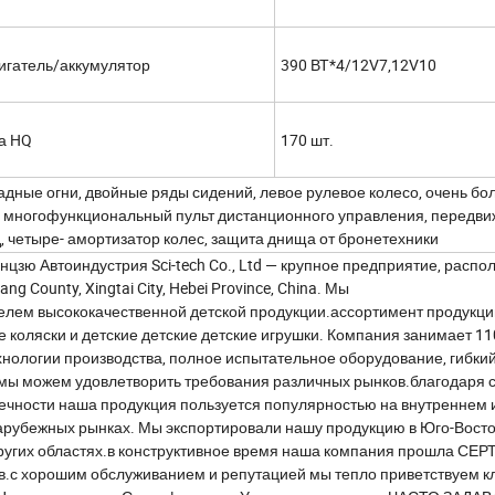
игатель/аккумулятор
390 ВТ*4/12V7,12V10
ка HQ
170 шт.
дные огни, двойные ряды сидений, левое рулевое колесо, очень бо
ой, многофункциональный пульт дистанционного управления, передв
д, четыре- амортизатор колес, защита днища от бронетехники
ю Автоиндустрия Sci-tech Co., Ltd — крупное предприятие, распо
ang County, Xingtai City, Hebei Province, China. Мы
ем высококачественной детской продукции.ассортимент продукци
е коляски и детские детские детские игрушки. Компания занимает 11
нологии производства, полное испытательное оборудование, гибки
 мы можем удовлетворить требования различных рынков.благодаря 
вечности наша продукция пользуется популярностью на внутреннем 
арубежных рынках. Мы экспортировали нашу продукцию в Юго-Вост
других областях.в конструктивное время наша компания прошла СЕ
в.с хорошим обслуживанием и репутацией мы тепло приветствуем к