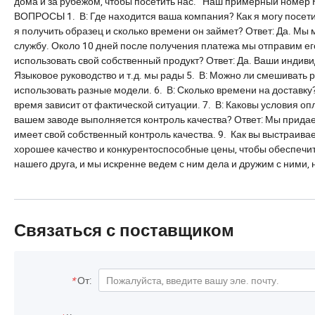
дома и за рубежом, чтобы посетить нас. Наш примерный ном
ВОПРОСЫ 1. В: Где находится ваша компания? Как я могу посетит
я получить образец и сколько времени он займет? Ответ: Да. Мы
службу. Около 10 дней после получения платежа мы отправим его
использовать свой собственный продукт? Ответ: Да. Ваши индивид
Языковое руководство и т.д. мы рады 5. В: Можно ли смешивать 
использовать разные модели. 6. В: Сколько времени на доставку?
время зависит от фактической ситуации. 7. В: Каковы условия оплат
вашем заводе выполняется контроль качества? Ответ: Мы прида
имеет свой собственный контроль качества. 9. Как вы выстраив
хорошее качество и конкурентоспособные цены, чтобы обеспечит
нашего друга, и мы искренне ведем с ним дела и дружим с ними, 
Связаться с поставщиком
*
От: