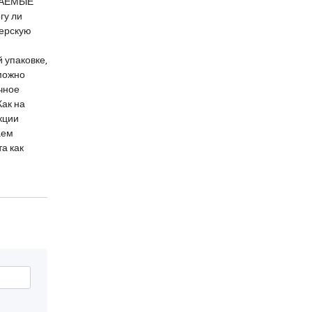
АВАЕМЫЕ
гу ли
ьерскую
 упаковке,
 можно
очное
Как на
кции
аем
а как