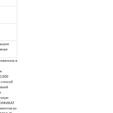
льшое
ижная
ложенное в
и
0,000
й способ
своей
и
очную
РТИФИКАТ
лиентов из