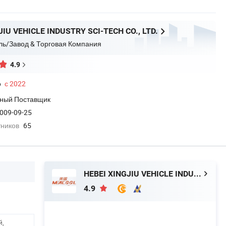
JIU VEHICLE INDUSTRY SCI-TECH CO., LTD.
ль/Завод & Торговая Компания
4.9
о
с 2022
ный Поставщик
009-09-25
тников
65
HEBEI XINGJIU VEHICLE INDUSTRY SCI-TECH CO., LTD.
4.9
й,