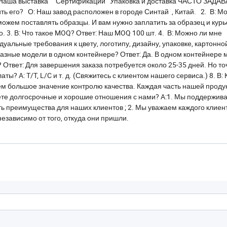
ер Наша выставка Сертификации Упаковка и доставка ЧАСТО ЗАД
ь его? О: Наш завод расположен в городе Синтай , Китай. 2. В: Мо
 можем поставлять образцы. И вам нужно заплатить за образец и кур
. 3. В: Что такое MOQ? Ответ: Наш MOQ 100 шт. 4. В: Можно ли мне
уальные требования к цвету, логотипу, дизайну, упаковке, картонной
разные модели в одном контейнере? Ответ: Да. В одном контейнере
 Ответ: Для завершения заказа потребуется около 25-35 дней. Но т
ы? A: T/T, L/C и т. д. (Свяжитесь с клиентом нашего сервиса.) 8. В: 
ем большое значение контролю качества. Каждая часть нашей проду
аете долгосрочные и хорошие отношения с нами? A:1. Мы поддержив
ь преимущества для наших клиентов ; 2. Мы уважаем каждого клиент
независимо от того, откуда они пришли.