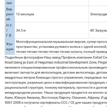
лия
Вар
рент
12 месяцев
Электродв
ий
Н.У.
/
34.5 кг
40' Загруз
Г.В.
Многофункциональная музыкальная версия, супер-прохла
Фун
пространство, установка рулевого колеса с одной кнопк
кции
тягово-тягово-тягово-тягово-тягово-штанга, полный приво
Подробные фотографии Наш завод Профиль компании Хэбэй Синцз
Road Qiang jiu East of Hegumiao Industrial Development Zone, Pingxi
являемся специализированным профессиональным производител
включает запчасти для велосипедов, детские велосипеды, детски
квадратных метров.Команда строгого управления, передовые тех
эксплуатации, разумные цены и квалифицированная продукция,
рациональной структуре, тонкому материалу, прочности и долго
международном рынках. Наша продукция продается на многих з
Азию, Южную Америку, Восточную Европу, Океанию, Африку, И 
9001:2008 и получила сертификаты CCC / CE для наших продукто