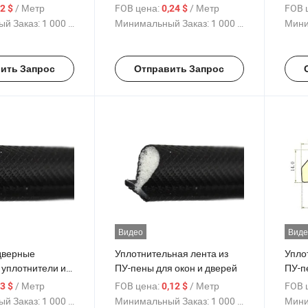
лент
/ Метр
FOB цена:
/ Метр
FOB 
,2 $
0,24 $
двер
й Заказ:
1 000 Метр
Минимальный Заказ:
1 000 Метр
Мини
ить Запрос
Отправить Запрос
Видео
Виде
дверные
Уплотнительная лента из
Упло
 уплотнители из
ПУ-пены для окон и дверей
ПУ-п
дере
/ Метр
FOB цена:
/ Метр
FOB 
,3 $
0,12 $
й Заказ:
1 000 Метр
Минимальный Заказ:
1 000 Метр
Мини