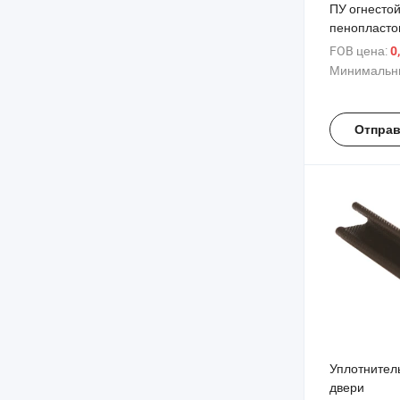
ПУ огнесто
пенопласто
уплотнител
FOB цена:
0
дверей
Минимальны
Отправ
Уплотнител
двери