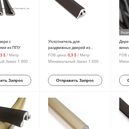
Виде
вери с
Уплотнитель для
Дере
ями из ППУ
раздвижных дверей из
вини
алюминиевого сплава,
лент
/ Метр
FOB цена:
/ Метр
FOB 
,3 $
0,3 $
уплотнитель для
й Заказ:
1 000 Метр
Минимальный Заказ:
1 000 Метр
Мини
раздвижных окон
ить Запрос
Отправить Запрос