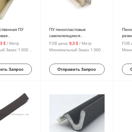
ственная ПУ
ПУ пенопластовые
Пено
овая
самоклеящиеся
рези
ьная лента для
алюминиевые деревянные
лент
/ Метр
FOB цена:
/ Метр
FOB 
,3 $
0,3 $
дверные и оконные
двер
й Заказ:
1 000 Метр
Минимальный Заказ:
1 000 Метр
Мини
уплотнители,
уплотнительные полосы,
герметизация от погодных
ить Запрос
Отправить Запрос
условий