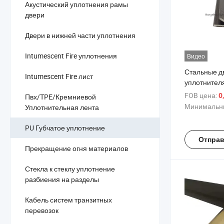
Акустический уплотнения рамы
двери
Двери в нижней части уплотнения
Intumescent Fire уплотнения
Видео
Стальные д
Intumescent Fire лист
уплотнител
FOB цена:
0
Пвх/TPE/Кремниевой
Минимальны
Уплотнительная лента
PU Губчатое уплотнение
Отправ
Прекращение огня материалов
Стекла к стеклу уплотнение
разбиения на разделы
Кабель систем транзитных
перевозок