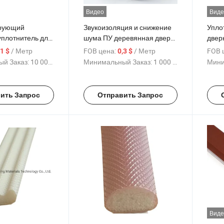
Видео
Виде
ирующий
Звукоизоляция и снижение
Упло
уплотнитель для
шума ПУ деревянная дверь
двер
щения
уплотнительная лента для
/ Метр
FOB цена:
/ Метр
FOB 
,1 $
0,3 $
ий
герметизации
й Заказ:
10 000 Метр
Минимальный Заказ:
1 000 Метр
Мини
ить Запрос
Отправить Запрос
Виде