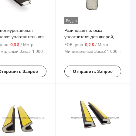
Видео
полиуретановая
Резиновая полоска
новая уплотнительная
уплотнителя для дверей,
а для раздвижных
резиновый уплотнитель для
цена:
/ Метр
FOB цена:
/ Метр
0,3 $
0,2 $
ей шкафа
окон автомобиля
мальный Заказ:
1 000 Метр
Минимальный Заказ:
1 000 Метр
Отправить Запрос
Отправить Запрос