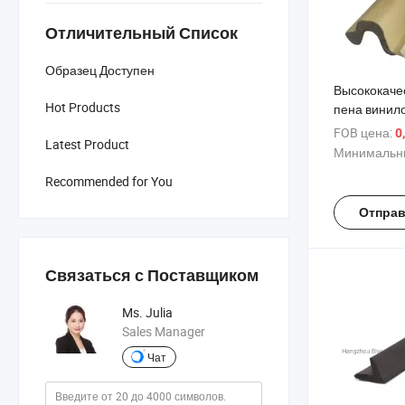
Отличительный Список
Образец Доступен
Высококаче
Hot Products
пена винил
уплотнител
FOB цена:
0
Latest Product
дверей
Минимальны
Recommended for You
Отправ
Связаться с Поставщиком
Ms. Julia
Sales Manager
Чат