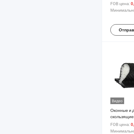
FOB цена:
0
Минимальны
Отправ
Видео
Оконные и 
скользящие
ПУ-пены
FOB цена:
0
Минимальны