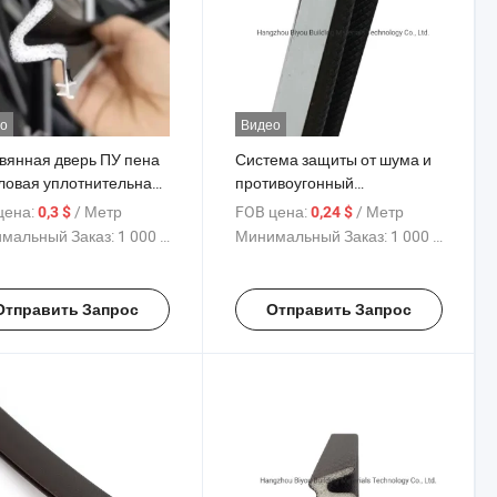
о
Видео
вянная дверь ПУ пена
Система защиты от шума и
ловая уплотнительная
противоугонный
а
уплотнитель двери
цена:
/ Метр
FOB цена:
/ Метр
0,3 $
0,24 $
мальный Заказ:
1 000 Метр
Минимальный Заказ:
1 000 Метр
Отправить Запрос
Отправить Запрос