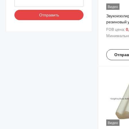
Видео
Отправить
Звукоизол
резиновый 
предотвра
FOB цена:
0
столкновен
Минимальны
Отправ
Видео