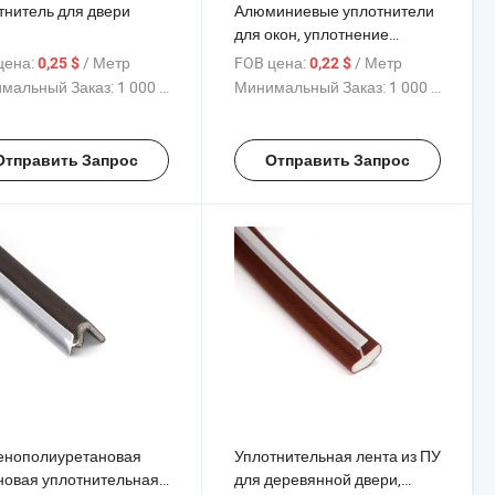
тнитель для двери
Алюминиевые уплотнители
для окон, уплотнение
раздвижных дверей
цена:
/ Метр
FOB цена:
/ Метр
0,25 $
0,22 $
мальный Заказ:
1 000 Метр
Минимальный Заказ:
1 000 Метр
Отправить Запрос
Отправить Запрос
енополиуретановая
Уплотнительная лента из ПУ
новая уплотнительная
для деревянной двери,