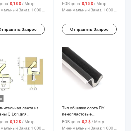
а для деревянных
защищающая от пыли
цена:
/ Метр
FOB цена:
/ Метр
0,18 $
0,15 $
ей и оконных рам
мальный Заказ:
1 000 Метр
Минимальный Заказ:
1 000 Метр
Отправить Запрос
Отправить Запрос
о
тнительная лента из
Тип обшивки слота ПУ-
ены Q-Lon для
пенопластовые
вянных дверей и окон
уплотнительные полосы для
цена:
/ Метр
FOB цена:
/ Метр
0,12 $
0,2 $
деревянных дверей
мальный Заказ:
1 000 Метр
Минимальный Заказ:
1 000 Метр