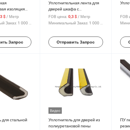
йкая
Уплотнительная лента для
Упло
вая изоляция
дверей шкафа с
ьная лента для
уменьшением шума из ПУ
/ Метр
FOB цена:
/ Метр
FOB 
,3 $
0,3 $
й Заказ:
1 000 Метр
Минимальный Заказ:
1 000 Метр
Мини
ить Запрос
Отправить Запрос
Видео
ь для стальной
Уплотнитель для дверей из
ПУ п
полиуретановой пены
рези