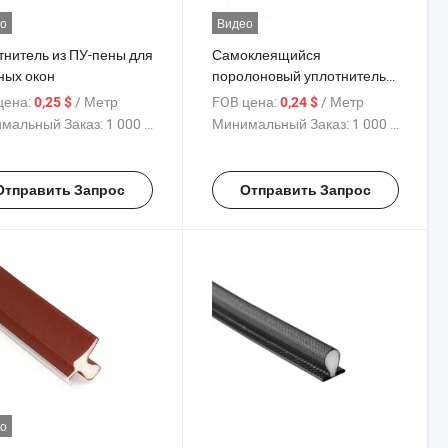
о
Видео
тнитель из ПУ-пены для
Самоклеящийся
ных окон
поролоновый уплотнитель
для дверей и окон
цена:
/ Метр
FOB цена:
/ Метр
0,25 $
0,24 $
мальный Заказ:
1 000 Метр
Минимальный Заказ:
1 000 Метр
Отправить Запрос
Отправить Запрос
о