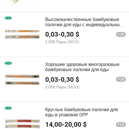
Высококачественные бамбуковые
палочки для еды с индивидуальным
логотипом для домашнего
0,03
-
0,30
$
использования
FOB
2 000 Пары
(MOQ)
Хорошие здоровые многоразовые
бамбуковые палочки для еды
0,03
-
0,30
$
FOB
2 000 Пары
(MOQ)
Круглые бамбуковые палочки для
еды в упаковке OPP
14,00
-
20,00
$
FOB