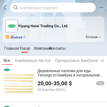
Yiyang Haixi Trading Co., Ltd.
Больше
Главная
Товар
Компания
Контакты
Все
Бамбуковые листья
Одноразовые бамбуковые па
Деревянные палочки для еды
Tensoge из бамбука в натуральном
цвете
20,00
-
35,00
$
FOB
50 Коробки
(MOQ)