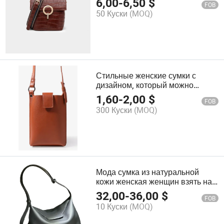
6,00
-
6,50
$
FOB
моды дамы дамской сумочке
50 Куски
(MOQ)
Стильные женские сумки с
дизайном, который можно
настроить для сумки для
1,60
-
2,00
$
FOB
мобильных телефонов
300 Куски
(MOQ)
Мода сумка из натуральной
кожи женская женщин взять на
себя строп дамы дамской
32,00
-
36,00
$
FOB
сумочке
10 Куски
(MOQ)