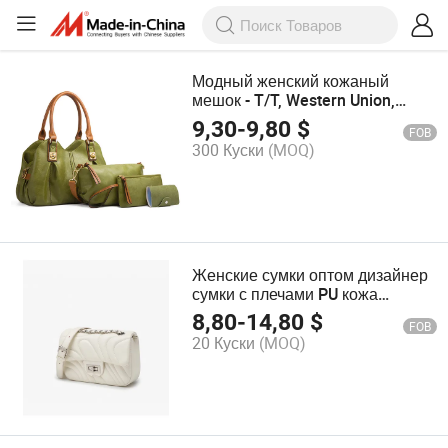
Модный женский кожаный
мешок - T/T, Western Union,
Paypal принято
9,30
-
9,80
$
FOB
300 Куски
(MOQ)
Женские сумки оптом дизайнер
сумки с плечами PU кожа
модная сумка
8,80
-
14,80
$
FOB
20 Куски
(MOQ)