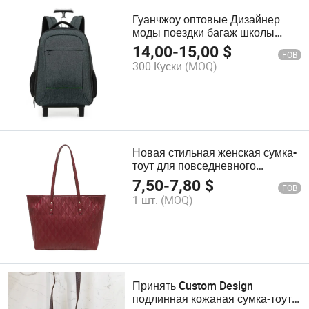
Гуанчжоу оптовые Дизайнер
моды поездки багаж школы
сумки тележка рюкзак
14,00
-
15,00
$
FOB
300 Куски
(MOQ)
Новая стильная женская сумка-
тоут для повседневного
использования
7,50
-
7,80
$
FOB
1 шт.
(MOQ)
Принять Custom Design
подлинная кожаная сумка-тоут -