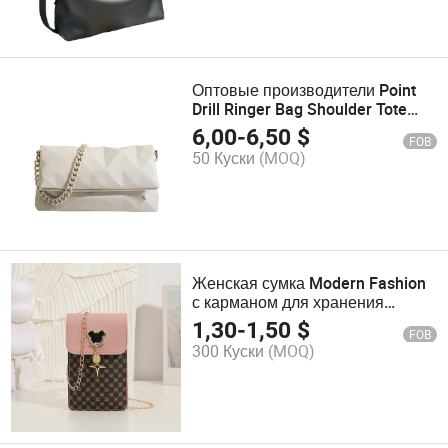
Оптовые производители Point
Drill Ringer Bag Shoulder Tote
Fashion Ladies Сумка
6,00
-
6,50
$
FOB
50 Куски
(MOQ)
Женская сумка Modern Fashion
с карманом для хранения
телефона
1,30
-
1,50
$
FOB
300 Куски
(MOQ)