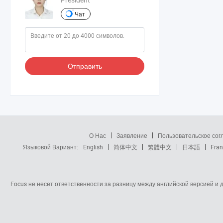
Чат
Отправить
О Нас
Заявление
Пользовательское со
Языковой Вариант:
English
简体中文
繁體中文
日本語
Fran
Focus не несет ответственности за разницу между английской версией и