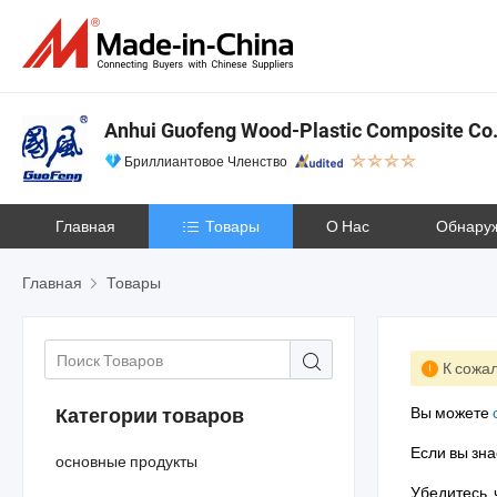
Anhui Guofeng Wood-Plastic Composite Co.,
Бриллиантовое Членство
Главная
Товары
О Нас
Обнару
Главная
Товары
К сожал
Вы можете
Категории товаров
Если вы зна
основные продукты
Убедитесь, 