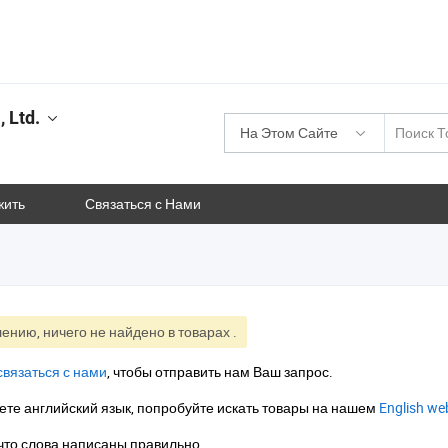
 Ltd.
На Этом Сайте
жить
Связаться с Нами
ению, ничего не найдено в товарах
.
связаться с нами
, чтобы отправить нам Ваш запрос.
ете английский язык, попробуйте искать товары на нашем
English we
что слова написаны правильно.