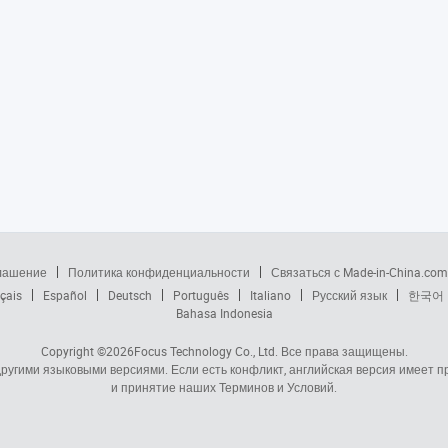
глашение
Политика конфиденциальности
Связаться с Made-in-China.com
çais
Español
Deutsch
Português
Italiano
Русский язык
한국어
Bahasa Indonesia
Copyright ©2026
Focus Technology Co., Ltd.
Все права защищены.
 другими языковыми версиями. Если есть конфликт, английская версия имеет
и принятие наших Терминов и Условий.