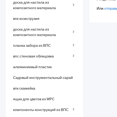
доска для настила из
композитного материала
Или
отправи
впк коэкструзия
доска для настила из
композитного материала
планка забора из ВПС
впс стеновая облицовка
алюминиевый пластик
Садовый инструментальный сарай
впк скамейка
ящик для цветов из WPC
компоненты конструкций из ВПС