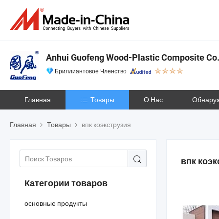
Anhui Guofeng Wood-Plastic Composite Co.,
Бриллиантовое Членство
Главная
Товары
О Нас
Обнару
Главная
Товары
впк коэкструзия
впк коэк
Категории товаров
основные продукты