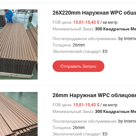
26X220mm Наружная WPC обши
FOB цена:
/ кв метр
15,01-15,42 $
Минимальный Заказ:
300 Квадратные М
Послепродажное обслуживание:
by Intern
Толщина:
26mm
Экологический стандарт:
E0
Отправить Запрос
26mm Наружная WPC облицовка
FOB цена:
/ кв метр
15,01-15,42 $
Минимальный Заказ:
300 Квадратные М
Послепродажное обслуживание:
by Intern
Толщина:
26mm
Экологический стандарт:
E0