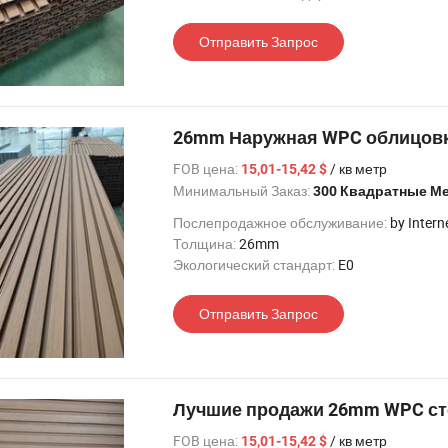
Отправить Запрос
26mm Наружная WPC облицовк
FOB цена:
/ кв метр
15,01-15,42 $
Минимальный Заказ:
300 Квадратные М
Послепродажное обслуживание:
by Intern
Толщина:
26mm
Экологический стандарт:
E0
Отправить Запрос
Лучшие продажи 26mm WPC ст
FOB цена:
/ кв метр
15,01-15,42 $