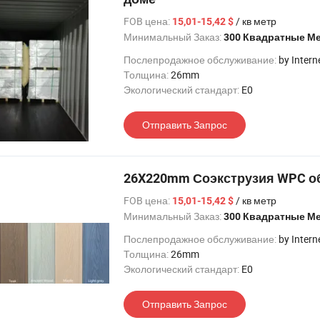
FOB цена:
/ кв метр
15,01-15,42 $
Минимальный Заказ:
300 Квадратные М
Послепродажное обслуживание:
by Intern
Толщина:
26mm
Экологический стандарт:
E0
Отправить Запрос
26X220mm Соэкструзия WPC об
FOB цена:
/ кв метр
15,01-15,42 $
Минимальный Заказ:
300 Квадратные М
Послепродажное обслуживание:
by Intern
Толщина:
26mm
Экологический стандарт:
E0
Отправить Запрос