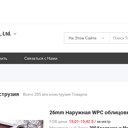
 Ltd.
На Этом Сайте
жить
Связаться с Нами
струзия
Всего 205 впк коэкструзия Товаров
26mm Наружная WPC облицовка
FOB цена:
/ кв метр
15,01-15,42 $
Минимальный Заказ:
300 Квадратные М