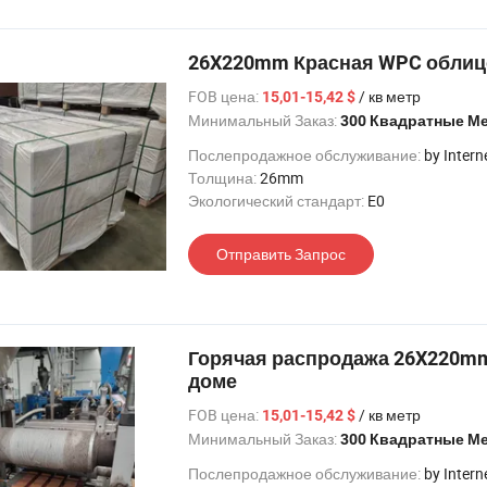
26X220mm Красная WPC облицо
FOB цена:
/ кв метр
15,01-15,42 $
Минимальный Заказ:
300 Квадратные М
Послепродажное обслуживание:
by Intern
Толщина:
26mm
Экологический стандарт:
E0
Отправить Запрос
Горячая распродажа 26X220mm
доме
FOB цена:
/ кв метр
15,01-15,42 $
Минимальный Заказ:
300 Квадратные М
Послепродажное обслуживание:
by Intern