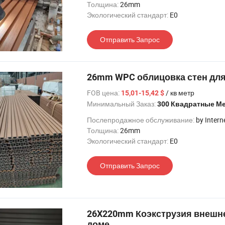
Толщина:
26mm
Экологический стандарт:
E0
Отправить Запрос
26mm WPC облицовка стен для
FOB цена:
/ кв метр
15,01-15,42 $
Минимальный Заказ:
300 Квадратные М
Послепродажное обслуживание:
by Intern
Толщина:
26mm
Экологический стандарт:
E0
Отправить Запрос
26X220mm Коэкструзия внешне
доме