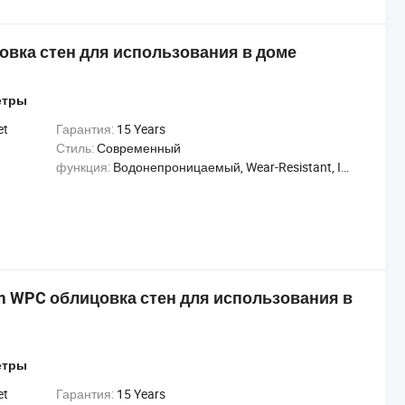
вка стен для использования в доме
етры
et
Гарантия:
15 Years
Стиль:
Современный
функция:
Водонепроницаемый, Wear-Resistant, Insect-Resistant
 WPC облицовка стен для использования в
етры
et
Гарантия:
15 Years