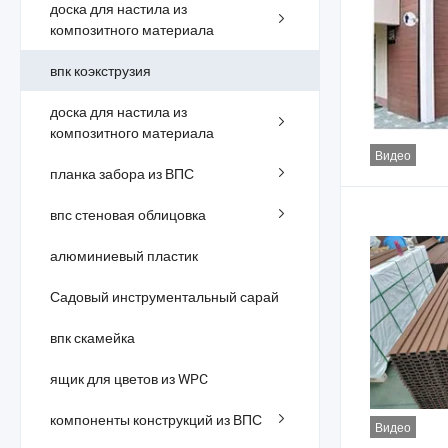
доска для настила из
композитного материала
впк коэкструзия
доска для настила из
композитного материала
Видео
планка забора из ВПС
впс стеновая облицовка
алюминиевый пластик
Садовый инструментальный сарай
впк скамейка
ящик для цветов из WPC
компоненты конструкций из ВПС
Видео