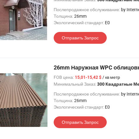
Послепродажное обслуживание:
by Intern
Толщина:
26mm
Экологический стандарт:
E0
Отправить Запрос
26mm Наружная WPC облицовк
FOB цена:
/ кв метр
15,01-15,42 $
Минимальный Заказ:
300 Квадратные М
Послепродажное обслуживание:
by Intern
Толщина:
26mm
Экологический стандарт:
E0
Отправить Запрос