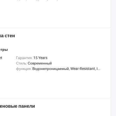
а стен
етры
et
Гарантия:
15 Years
Стиль:
Современный
функция:
Водонепроницаемый, Wear-Resistant, Insect-Resistant
еновые панели