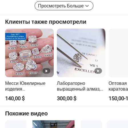
Просмотреть Больше
Клиенты также просмотрели
Месси Ювелирные
Лабораторно
Оптовая 
изделия
выращенный алмаз,
каратова
сертифицированные
свободный алмаз,
лаборат
140,00 $
300,00 $
150,00-1
Иги оптовая продажа
HPHT / CVD алмаз
созданн
свободных
сертифик
синтетических круглых
сертифи
Похожие видео
овальных
CVD сво
лабораторно
лаборат