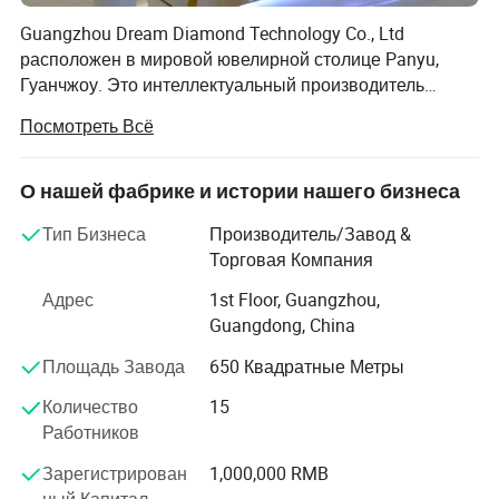
Guangzhou Dream Diamond Technology Co., Ltd
расположен в мировой ювелирной столице Panyu,
Гуанчжоу. Это интеллектуальный производитель
лазерного режущего оборудования,
Посмотреть Всё
специализирующийся на алмазных сверхтвердых
материалах. Компания имеет команду разработчиков
и исследований программного обеспечения с более
О нашей фабрике и истории нашего бизнеса
чем 20-летним алмазным технологиям, а также
Тип Бизнеса
Производитель/Завод &
профессиональных инженеров в области
Торговая Компания
механического, электрического и лазерного
оборудования, которые могут предоставить клиентам
Адрес
1st Floor, Guangzhou,
комплексные решения по обработке алмазов (CVD,
Guangdong, China
натуральные алмазы, HPHT, карбид кремния и т.д.). До
Площадь Завода
650 Квадратные Метры
настоящего времени компания поддерживала связь и
сотрудничество с такими всемирно известными
Количество
15
производителями оборудования, как Германия,
Работников
Израиль, США и Индия, обеспечивая лидирующее
положение на международном уровне алмазное
Зарегистрирован
1,000,000 RMB
лазерное режущее оборудование, разработанное
ный Капитал