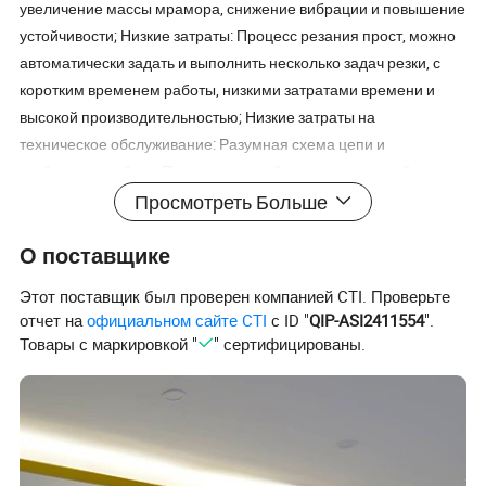
увеличение массы мрамора, снижение вибрации и повышение
устойчивости; Низкие затраты: Процесс резания прост, можно
автоматически задать и выполнить несколько задач резки, с
коротким временем работы, низкими затратами времени и
высокой производительностью; Низкие затраты на
техническое обслуживание: Разумная схема цепи и
стабильная работа; Программное обеспечение разработано
самостоятельно: Персонализированное управление, четкий и
Просмотреть Больше
лаконичный интерфейс Параметры продукта
О поставщике
лазер
ND: YAG диод, перекачивающий лазер
длина волны
532 нм
Этот поставщик был проверен компанией CTI. Проверьте
мощность
7 кгц при 20 вт.
отчет на
официальном сайте CTI
с ID "
QIP-ASI2411554
".
Качество изображения (м ²)
<1.2
Товары с маркировкой "
" сертифицированы.
XYZ Travel
150*150*60 мм
Точность повторения XY
±0,01 мм
Потребляемая мощность
2 квт
комнатная температура
<28°C.
Сертификации Упаковка и доставка