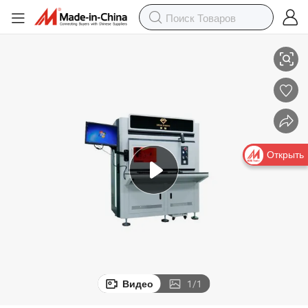
Алмазный станок для лазерной резки CVD в Китае
Открыть
Видео
1
/
1