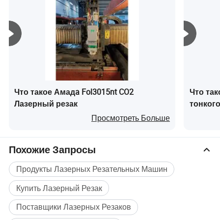
выращенных алмазов
выращен
синтетич
лаборат
созданн
цена
Что такое Амадa Fol3015nt CO2
Что так
Лазерный резак
тонкого
алюмос
Просмотреть Больше
Похожие Запросы
Продукты Лазерных Резательных Машин
Купить Лазерный Резак
Поставщики Лазерных Резаков