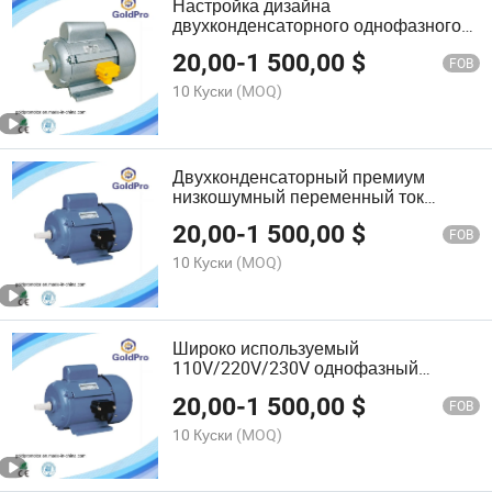
Настройка дизайна
двухконденсаторного однофазного
электрического индукционного
20,00
-
1 500,00
$
двигателя
FOB
10 Куски
(MOQ)
Двухконденсаторный премиум
низкошумный переменный ток
однофазный асинхронный двигатель
20,00
-
1 500,00
$
FOB
10 Куски
(MOQ)
Широко используемый
110V/220V/230V однофазный
переменный ток электрический
20,00
-
1 500,00
$
индукционный двигатель
FOB
10 Куски
(MOQ)