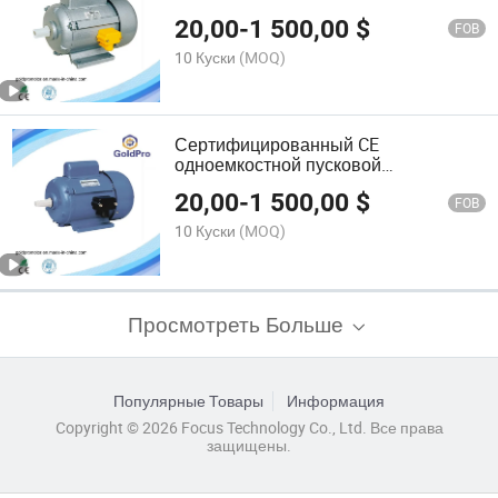
моторы переменного тока для
20,00
-
1 500,00
$
домашних электрических устройств
FOB
10 Куски
(MOQ)
Сертифицированный CE
одноемкостной пусковой
однофазный индукционный
20,00
-
1 500,00
$
асинхронный электрический мотор
FOB
10 Куски
(MOQ)
Просмотреть Больше
Популярные Товары
Информация
Copyright © 2026 Focus Technology Co., Ltd. Все права
защищены.