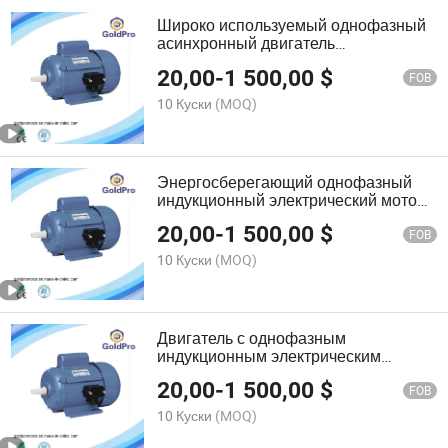
Широко используемый однофазный
асинхронный двигатель
переменного тока, произведенный в
20,00
-
1 500,00
$
Китае
FOB
10 Куски
(MOQ)
Энергосберегающий однофазный
индукционный электрический мотор
с высоким крутящим моментом
20,00
-
1 500,00
$
FOB
10 Куски
(MOQ)
Двигатель с однофазным
индукционным электрическим
мотором серии Jy 110V/220V/230V с
20,00
-
1 500,00
$
низким уровнем шума
FOB
10 Куски
(MOQ)