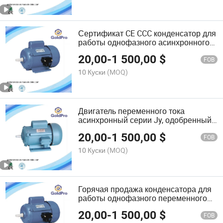
Сертификат CE CCC конденсатор для
работы однофазного асинхронного
двигателя переменного тока
20,00
-
1 500,00
$
FOB
10 Куски
(MOQ)
Двигатель переменного тока
асинхронный серии Jy, одобренный
CE
20,00
-
1 500,00
$
FOB
10 Куски
(MOQ)
Горячая продажа конденсатора для
работы однофазного переменного
тока электрического мотора с
20,00
-
1 500,00
$
чугунным корпусом
FOB