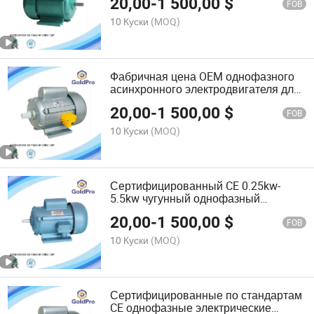
20,00
-
1 500,00
$
обмоткой на однофазном питании из
FOB
чугуна
10 Куски
(MOQ)
Фабричная цена OEM однофазного
асинхронного электродвигателя для
бытовой техники
20,00
-
1 500,00
$
FOB
10 Куски
(MOQ)
Сертифицированный CE 0.25kw-
5.5kw чугунный однофазный
электрический индукционный
20,00
-
1 500,00
$
асинхронный двигатель
FOB
10 Куски
(MOQ)
Сертифицированные по стандартам
CE однофазные электрические