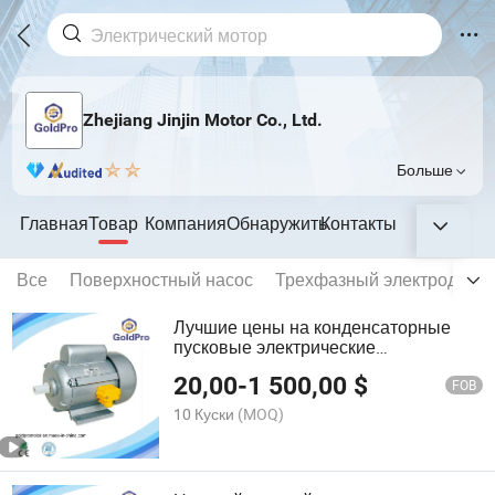
Zhejiang Jinjin Motor Co., Ltd.
Больше
Главная
Товар
Компания
Обнаружить
Контакты
Все
Поверхностный насос
Трехфазный электродвига
Лучшие цены на конденсаторные
пусковые электрические
асинхронные двигатели в
20,00
-
1 500,00
$
соответствии с европейским
FOB
стандартом IEC
10 Куски
(MOQ)