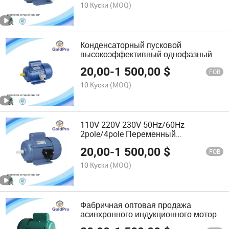
10 Куски
(MOQ)
Конденсаторный пусковой
высокоэффективный однофазный
асинхронный двигатель
20,00
-
1 500,00
$
FOB
10 Куски
(MOQ)
110V 220V 230V 50Hz/60Hz
2pole/4pole Переменный
электрический однофазный
20,00
-
1 500,00
$
двигатель
FOB
10 Куски
(MOQ)
Фабричная оптовая продажа
асинхронного индукционного мотора
переменного тока с медной