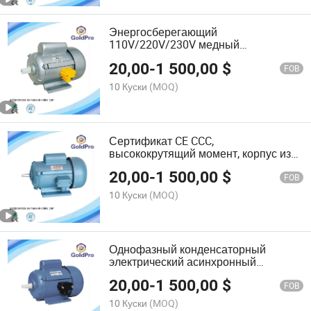
Энергосберегающий
110V/220V/230V медный
катушечный кондиционер
20,00
-
1 500,00
$
однофазный асинхронный двигатель
FOB
10 Куски
(MOQ)
Сертификат CE CCC,
высококрутящий момент, корпус из
чугуна, однофазный асинхронный
20,00
-
1 500,00
$
двигатель переменного тока
FOB
10 Куски
(MOQ)
Однофазный конденсаторный
электрический асинхронный
двигатель с чугунным корпусом
20,00
-
1 500,00
$
FOB
10 Куски
(MOQ)