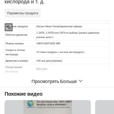
кислорода и т. д.
Параметры продукта
Название продукта
Нисенг Мини Гипербарическая камера
1.3ATA, 1.5ATA или 2ATA по выбору (разное давление,
Рабочее давление
разные цены )
Размер камеры
1800*1000*1900 ММ
Скорость потока
15 л/мин (модель с чистым кислородом )
кислорода
Давление в камере
100 кпа (регулировка)
Концентрация
90% ≥3%
кислорода
Оценить мощность
550 ВТ.
Просмотреть Больше
Питание на выходе
110–250 В.
Пробка
Великобритания, ЕС, США и другие вилки для выбора
Похожие видео
Красота, антистарение
Спорт ;раневыздоровление быстро
сон детей и мягкая усталость,
снять напряжение,
Функция камеры
улучшите сон