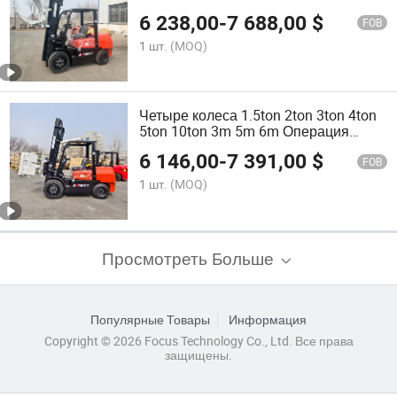
погрузчики с литиевыми батареями
6 238,00
-
7 688,00
$
FOB
1 шт.
(MOQ)
Четыре колеса 1.5ton 2ton 3ton 4ton
5ton 10ton 3m 5m 6m Операция
Электрический Дизельный
6 146,00
-
7 391,00
$
Бензиновый LPG Захватное
FOB
приспособление Вилочный погрузчик
1 шт.
(MOQ)
по низкой цене
Просмотреть Больше
Популярные Товары
Информация
Copyright © 2026 Focus Technology Co., Ltd. Все права
защищены.