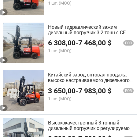
зажимом
1 шт.
(MOQ)
Новый гидравлический зажим
дизельный погрузчик 3.2 тонн с CE
зажимом, погрузчик с зажимом на
6 308,00
-
7 468,00
$
продажу
FOB
1 шт.
(MOQ)
Китайский завод оптовая продажа
высоко настраиваемого дизельного
погрузчика
3 650,00
-
7 983,00
$
FOB
1 шт.
(MOQ)
Высококачественный 3 тонный
дизельный погрузчик с регулируемой
мачтой