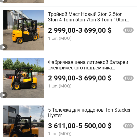
Тройной Маст Новый 2ton 2.5ton
3ton 4 Тонн 5ton 7ton 8 Тонн 10ton
Вилочный Грузовик Дизельный
2 999,00
-
3 699,00
$
Вилочный Погрузчик Сторонний
FOB
Сдвигатель
1 шт.
(MOQ)
Фабричная цена литиевой батареи
электрического подъемника
гидравлического ручного дизельного
2 999,00
-
3 699,00
$
бензинового мини-рейкового
FOB
вилочного погрузчика на сжиженном
1 шт.
(MOQ)
газе
5 Тележка для поддонов Ton Stacker
Hyster
3 611,00
-
5 500,00
$
FOB
1 шт.
(MOQ)