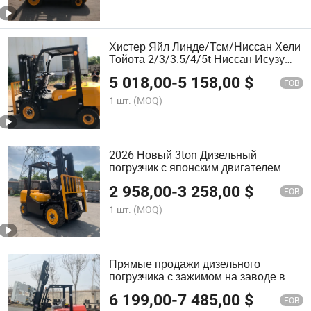
Хистер Яйл Линде/Тсм/Ниссан Хели
Тойота 2/3/3.5/4/5t Ниссан Исузу
Мицубиси Янма Двигатель Неровная
5 018,00
-
5 158,00
$
Местность Электрический Дизельный
FOB
LPG Бензиновый Вилочный
1 шт.
(MOQ)
Погрузчик
2026 Новый 3ton Дизельный
погрузчик с японским двигателем
2.5ton Погрузчик Мицубиси 3 Тонный
2 958,00
-
3 258,00
$
погрузчик
FOB
1 шт.
(MOQ)
Прямые продажи дизельного
погрузчика с зажимом на заводе в
Китае 1.5ton 2ton 3ton 3.5ton 4ton
6 199,00
-
7 485,00
$
3.2ton Дизельный погрузчик с
FOB