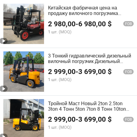
Китайская фабричная цена на
продажу вилочного погрузчика
высокого качества
2 980,00
-
6 980,00
$
FOB
1 шт.
(MOQ)
3 Тонкий гидравлический дизельный
вилочный погрузчик Дизельный
вилочный погрузчик Подъемное
2 999,00
-
3 699,00
$
оборудование 4m4.5m Высота
FOB
подъема Оборудование для
1 шт.
(MOQ)
обработки материалов Машины с
боковым сдвигом Твердые шины
Тройной Маст Новый 2ton 2.5ton
3ton 4 Тонн 5ton 7ton 8 Тонн 10ton
Вилочный Подъемник Дизельный
2 999,00
-
3 699,00
$
Вилочный Подъемник Сторонний
FOB
Сдвигатель CPC30
1 шт.
(MOQ)