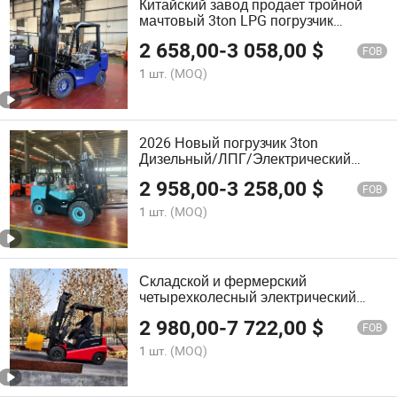
Китайский завод продает тройной
мачтовый 3ton LPG погрузчик
индивидуальный погрузчик
2 658,00
-
3 058,00
$
FOB
1 шт.
(MOQ)
2026 Новый погрузчик 3ton
Дизельный/ЛПГ/Электрический
погрузчик с японским двигателем
2 958,00
-
3 258,00
$
2.5ton Погрузчик Мицубиси 3 Тонный
FOB
погрузчик
1 шт.
(MOQ)
Складской и фермерский
четырехколесный электрический
аккумуляторный погрузчик
2 980,00
-
7 722,00
$
FOB
1 шт.
(MOQ)