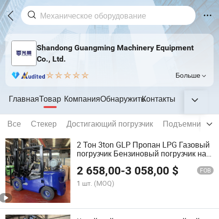
Shandong Guangming Machinery Equipment
Co., Ltd.
Больше
Главная
Товар
Компания
Обнаружить
Контакты
Все
Стекер
Достигающий погрузчик
Подъемник-но
2 Тон 3ton GLP Пропан LPG Газовый
погрузчик Бензиновый погрузчик на
продажу
2 658,00
-
3 058,00
$
FOB
1 шт.
(MOQ)