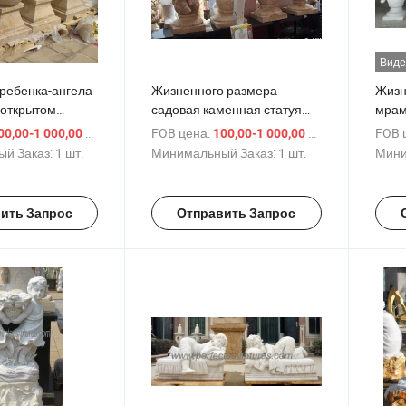
Виде
 ребенка-ангела
Жизненного размера
Жизн
 открытом
садовая каменная статуя
мрам
змер в
херувима мраморный
мале
/ шт.
FOB цена:
/ шт.
FOB 
00,00-1 000,00 $
100,00-1 000,00 $
ю величину,
маленький ангел детская
скул
й Заказ:
1 шт.
Минимальный Заказ:
1 шт.
Мини
на, статуя
скульптура (SY-X072)
херув
SY-X0157)
X018
ить Запрос
Отправить Запрос