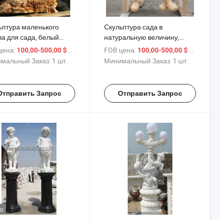
ьптура маленького
Скульптура сада в
ла для сада, белый
натуральную величину,
р, статуя девочки с
мраморная каменная
цена:
/ шт.
FOB цена:
/ шт.
100,00-500,00 $
100,00-500,00 $
тыми крыльями (SY-
статуя мальчика и девочки,
мальный Заказ:
1 шт.
Минимальный Заказ:
1 шт.
1)
сидящих на скамейке (SY-
C004)
Отправить Запрос
Отправить Запрос
о