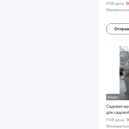
сада, лампа
FOB цена:
5
улицы (SY-
Минимальны
Отправ
Видео
Садовая мр
для садово
скульптуры 
FOB цена:
1
Минимальны