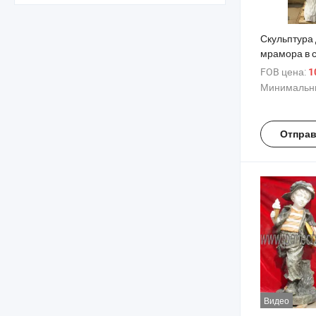
Скульптура 
мрамора в с
размером м
FOB цена:
1
девочка, ул
Минимальны
X1699)
Отправ
Видео