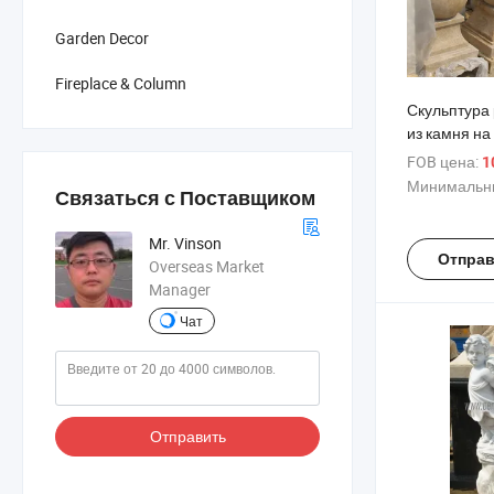
Garden Decor
Fireplace & Column
Скульптура
из камня на
воздухе, ра
FOB цена:
1
натуральну
Минимальны
Связаться с Поставщиком
четыре сезо
херувима (
Mr. Vinson
Отправ
Overseas Market
Manager
Чат
Отправить