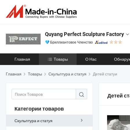
Quyang Perfect Sculpture Factory
Бриллиантовое Членство
Главная
Товары
О Нас
Обнару
Главная
Товары
Скульптура и статуя
Детей статуи
Детей ст
Категории товаров
Скульптура и статуя