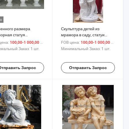
о
енного размера
Скульптура детей из
орная статуя
мрамора в саду, статуи
нького ангела, детская
мальчика и девочки в
цена:
/ шт.
FOB цена:
/ шт.
100,00-1 000,00 $
100,00-1 000,00 $
ьптура, каменный
натуральную величину для
мальный Заказ:
1 шт.
Минимальный Заказ:
1 шт.
им для сада (SY-
улицы (SY-X043)
3)
Отправить Запрос
Отправить Запрос