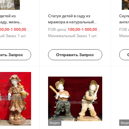
детей из
Статуя детей в саду из
Скул
аду, жизнь
мрамора в натуральный
анге
альчик и
размер мальчика и девочки
мрамо
/ шт.
FOB цена:
/ шт.
FOB 
00,00-1 000,00 $
100,00-1 000,00 $
ичная статуя (SY-
(SY-X0160)
золо
й Заказ:
1 шт.
Минимальный Заказ:
1 шт.
Мини
X018
ить Запрос
Отправить Запрос
Видео
Виде