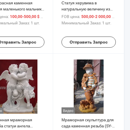
расная каменная
Статуя херувима в
уя маленького мальчика
натуральную величину из
вочки в натуральную
камня для сада, мраморный
цена:
/ шт.
FOB цена:
/ шт.
100,00-500,00 $
500,00-2 000,00 $
чину, мраморная
ангел-ребенок, лампа,
мальный Заказ:
1 шт.
Минимальный Заказ:
1 шт.
птура детей (SY-X041)
скульптура для улицы (SY-
X0159)
Отправить Запрос
Отправить Запрос
о
Видео
нная мраморная
Мраморная скульптура для
а статуи ангела
сада каменная резьба (SY-