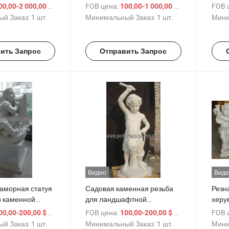
-скульптура для
маленький ангел,
скул
/ шт.
FOB цена:
/ шт.
FOB 
00,00-2 000,00 $
100,00-1 000,00 $
X0176)
мраморная статуя (SY-X004)
X042
й Заказ:
1 шт.
Минимальный Заказ:
1 шт.
Мини
ить Запрос
Отправить Запрос
Видео
Виде
аморная статуя
Садовая каменная резьба
Резн
й каменной
для ландшафтной
херув
(SY-X0155)
скульптуры камня (SY-
мале
/ шт.
FOB цена:
/ шт.
FOB 
00,00-200,00 $
100,00-200,00 $
X0154)
мрам
й Заказ:
1 шт.
Минимальный Заказ:
1 шт.
Мини