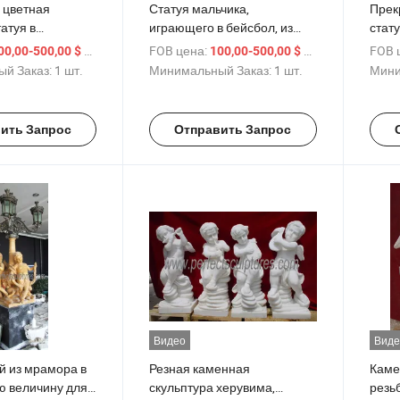
 цветная
Статуя мальчика,
Прек
атуя в
играющего в бейсбол, из
стат
ю величину
мрамора, в натуральную
и де
/ шт.
FOB цена:
/ шт.
FOB 
00,00-500,00 $
100,00-500,00 $
девочки,
величину, скульптура для
вели
й Заказ:
1 шт.
Минимальный Заказ:
1 шт.
Мини
скульптура
детей (SY-C063)
скуль
010)
ить Запрос
Отправить Запрос
Видео
Виде
й из мрамора в
Резная каменная
Каме
ю величину для
скульптура херувима,
резьб