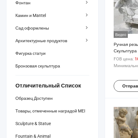
Фонтан
Камин и Mantel
Сад оформлены
Видео
Архитектурные продуктов
Ручная рез
Скульптура 
Фигурка статуи
мрамора М
FOB цена:
1
ребенок Ста
Минимальны
Бронзовая скульптура
декорации (
Отличительный Список
Отправ
Образец Доступен
Товары, отмеченные наградой MEI
Sculpture & Statue
Fountain & Animal