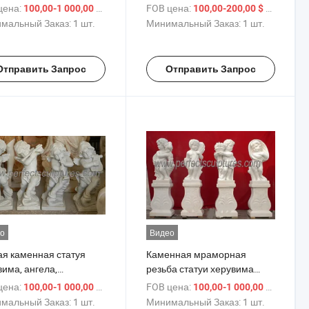
ьптуры херувима (SY-
C006)
цена:
/ шт.
FOB цена:
/ шт.
100,00-1 000,00 $
100,00-200,00 $
)
мальный Заказ:
1 шт.
Минимальный Заказ:
1 шт.
Отправить Запрос
Отправить Запрос
о
Видео
ая каменная статуя
Каменная мраморная
има, ангела,
резьба статуи херувима
нького ребенка,
ангела (SY-X002)
цена:
/ шт.
FOB цена:
/ шт.
100,00-1 000,00 $
100,00-1 000,00 $
орная скульптура (SY-
мальный Заказ:
1 шт.
Минимальный Заказ:
1 шт.