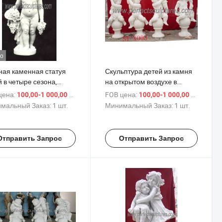
о
ная каменная статуя
Скульптура детей из камня
 в четыре сезона,
на открытом воздухе в
ь размером мальчик и
четыре сезона, жизнь
цена:
/ шт.
FOB цена:
/ шт.
100,00-1 000,00 $
100,00-1 000,00 $
чка, мраморная
размером мальчик и
мальный Заказ:
1 шт.
Минимальный Заказ:
1 шт.
ая скульптура (SY-
девочка, мраморная
3)
садовая статуя (SY-X003)
Отправить Запрос
Отправить Запрос