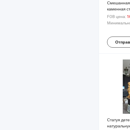
Смешанная
каменная ст
натуральну
FOB цена:
1
мальчика и 
Минимальны
мраморная 
детей (SY-C
Отправ
Статуя дете
натуральну