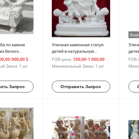
Виде
ьба по камню
Уличная каменная статуя
Улич
из белого
детей в натуральную
детей
илый маленький
величину, мальчик и
жизн
/ шт.
FOB цена:
/ шт.
FOB 
00,00-500,00 $
100,00-1 000,00 $
туя для
девочка, мраморная
дево
й Заказ:
1 шт.
Минимальный Заказ:
1 шт.
Мини
SY-C068)
садовая скульптура (SY-
садов
X001)
X014
ить Запрос
Отправить Запрос