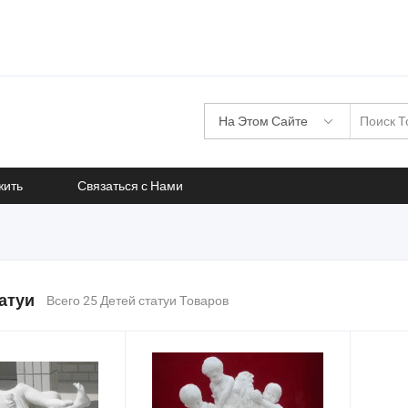
На Этом Сайте
жить
Связаться с Нами
атуи
Всего 25 Детей статуи Товаров