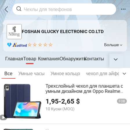
FOSHAN GLUCKY ELECTRONIC CO.LTD
Больше
Главная
Товар
Компания
Обнаружить
Контакты
Все
Умные часы
Умное кольцо
чехол для айфона
Трехслойный чехол для планшета с
умным дизайном для Oppo Realme
Pad Mini 8.7 дюймов
1,95
-
2,65
$
FOB
10 Куски
(MOQ)