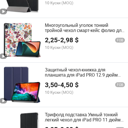
10 Куски
(MOQ)
Многоугольный уголок тонкий
тройной чехол смарт-кейс фолио для
Xiaomi Mi Pad 5/Mipad 5 PRO 11
2,25
-
2,98
$
дюймов 5g 2021
FOB
10 Куски
(MOQ)
Защитный чехол-книжка для
планшета для iPad PRO 12.9 дюйм
2021/2020/2018 чехол
3,50
-
4,50
$
FOB
10 Куски
(MOQ)
Трифолд подставка Умный тонкий
легкий чехол для iPad PRO 11 дюйм
2021/2020/2018 чехол