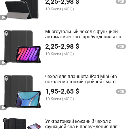
2,25
-
2,98
$
FOB
10 Куски
(MOQ)
Многоугольный чехол с функцией
автоматического пробуждения и сна
для iPad Air 5th/4th 10.9 2022/2020
2,25
-
2,98
$
FOB
10 Куски
(MOQ)
чехол для планшета iPad Mini 6th
поколения тонкий тройной смарт-
фолио из PU кожи для iPad Mini 6 8.3
1,95
-
2,65
$
дюймов 2021
FOB
10 Куски
(MOQ)
Ультратонкий кожаный чехол с
функцией сна и пробуждения для