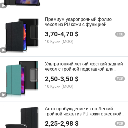
Премиум ударопрочный фолио
чехол из PU кожи с функцией
автоматического сна и пробуждения
3,70
-
4,70
$
для Lenovo Yoga Tab 13" Yt-K606f
FOB
10 Куски
(MOQ)
Ультратонкий легкий жесткий задний
чехол с тройной подставкой для
Lenovo Yoga Tab 11 Yt-J706f
2,50
-
3,50
$
FOB
10 Куски
(MOQ)
Авто пробуждение и сон Легкий
тройной чехол из PU кожи с жесткой
задней крышкой для iPad 10.2
2,25
-
2,98
$
2021/2020/2019
FOB