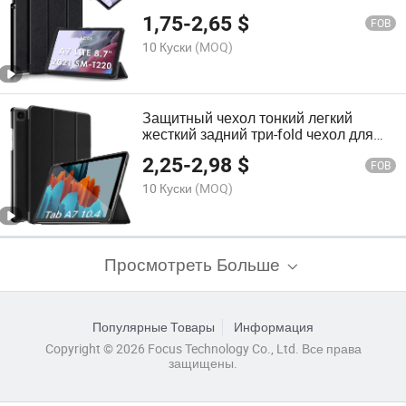
планшета Samsung Galaxy Tab A7
1,75
-
2,65
$
Lite 8.7" T220/T225/T227
FOB
10 Куски
(MOQ)
Защитный чехол тонкий легкий
жесткий задний три-fold чехол для
Samsung Galaxy Tab A7 10.4" 2020
2,25
-
2,98
$
Sm-T500/T505/T507
FOB
10 Куски
(MOQ)
Просмотреть Больше
Популярные Товары
Информация
Copyright © 2026 Focus Technology Co., Ltd. Все права
защищены.