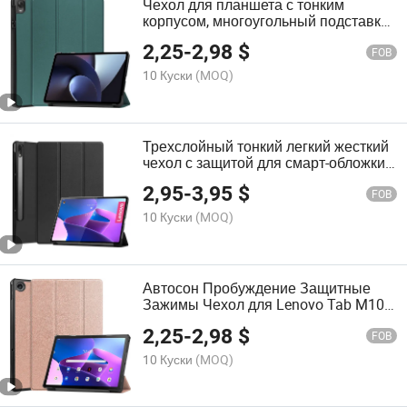
Чехол для планшета с тонким
корпусом, многоугольный подставка,
жесткая оболочка для Oppo Pad 11
2,25
-
2,98
$
дюймов
FOB
10 Куски
(MOQ)
Трехслойный тонкий легкий жесткий
чехол с защитой для смарт-обложки
для Lenovo Tab P12 PRO 12.6 дюйм
2,95
-
3,95
$
Tb-Q706f
FOB
10 Куски
(MOQ)
Автосон Пробуждение Защитные
Зажимы Чехол для Lenovo Tab M10
Плюс 3rd Генерация 10.1 Дюймов
2,25
-
2,98
$
2022 Tb-328f
FOB
10 Куски
(MOQ)