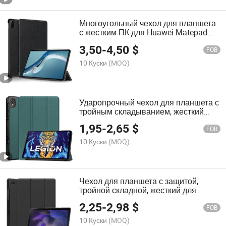
Многоугольный чехол для планшета
с жестким ПК для Huawei Matepad
PRO 12.6 2021
3,50
-
4,50
$
FOB
10 Куски
(MOQ)
Ударопрочный чехол для планшета с
тройным складыванием, жесткий
пластиковый корпус для Lenovo
1,95
-
2,65
$
Legion Y700 8.8 дюйм
FOB
10 Куски
(MOQ)
Чехол для планшета с защитой,
тройной складной, жесткий для
Samsung Galaxy Tab A8 2021 Sm-
2,25
-
2,98
$
X205 Sm-X200
FOB
10 Куски
(MOQ)