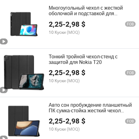
Многоугольный чехол с жесткой
оболочкой и подставкой для
просмотра под разными углами для
2,25
-
2,98
$
Oppo Realme Pad 10.4
FOB
10 Куски
(MOQ)
Тонкий тройной чехол-стенд с
защитой для Nokia T20
2,25
-
2,98
$
FOB
10 Куски
(MOQ)
Авто сон пробуждение планшетный
ПК сумка-стойка жесткий чехол
фолио для Honor V7 PRO BRT-W09
2,25
-
2,98
$
FOB
10 Куски
(MOQ)