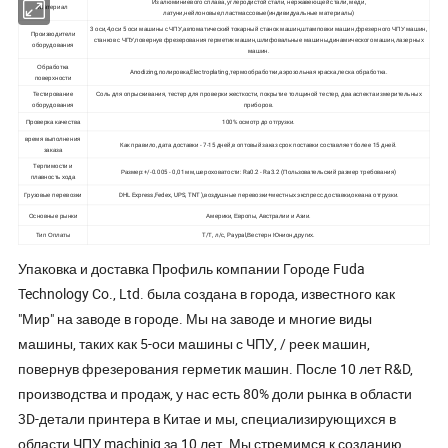
Из алюминиевого сплава, углеродистой стали, нержавеющей стали, меди,
Материал
латуни,нейлоновые,пластмассовые(индивидуальные материалы)
3 оси,4,оси 5 оси машины с ЧПУ,автоматический токарный станок машин,штамповки машин,фрезерного ЧПУ машин,
Производители
станков с ЧПУ,повернув фрезерования герметик машин,шлифовальные машины,динамического машин,лазерных
оборудования
машин.
Обработка
Anodizing,полировка,Electroplating,термообработки,аэрозольная краска,песка обработка.
поверхности
Тестирование
Соль для опрыскивания, тестер для проверки жесткости, покрытие толщиной тестер, два аспекта измерительных
оборудования
приборов.
Проверка качества
100% осмотр до отгрузки.
время выполнения
Как правило, дата доставки - 7-15 дней,в оптовый заказ срок поставки составляет более 15 дней.
заказа
Терпимости и
Размер:+/-0.005 - 0,01 мм,шероховатости: Ra0.2 - Ra3.2 (Пользовательский размер требования)
плавность хода
Грузовые перевозки
DHL Express,Fedex, UPS, TNT ),воздушные перевозки+местных экспресс доставки,океана отгрузки.
Основные рынки
Америки, Европы, Австралии и Азии.
Тип Оплаты
T/Т, л/с, Paypal,Вестерн Юнион,других.
Упаковка и доставка Профиль компании Городе Fuda
Technology Co., Ltd. была создана в города, известного как
"Мир" на заводе в городе. Мы на заводе и многие виды
машины, таких как 5-оси машины с ЧПУ, / реек машин,
повернув фрезерования герметик машин. После 10 лет R&D,
производства и продаж, у нас есть 80% доли рынка в области
3D-детали принтера в Китае и мы, специализирующихся в
области ЧПУ machinig за 10 лет. Мы стремимся к созданию