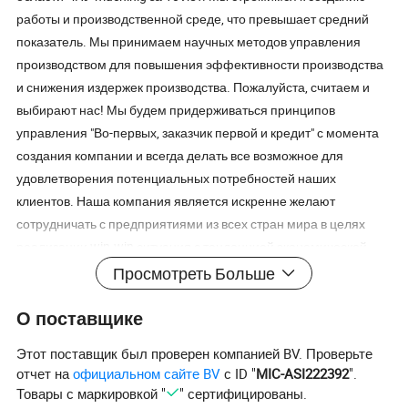
работы и производственной среде, что превышает средний
показатель. Мы принимаем научных методов управления
производством для повышения эффективности производства
и снижения издержек производства. Пожалуйста, считаем и
выбирают нас! Мы будем придерживаться принципов
управления "Во-первых, заказчик первой и кредит" с момента
создания компании и всегда делать все возможное для
удовлетворения потенциальных потребностей наших
клиентов. Наша компания является искренне желают
сотрудничать с предприятиями из всех стран мира в целях
реализации win-win ситуация с тенденцией экономической
глобализации с anirresistible силы. Наши преимущества Часто
Просмотреть Больше
задаваемые вопросы
О поставщике
Этот поставщик был проверен компанией BV. Проверьте
отчет на
официальном сайте BV
с ID "
MIC-ASI222392
".
Товары с маркировкой "
" сертифицированы.