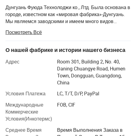
Дунгуань Фуюда Технолоджи ко., Лтд. Была основана в
городе, известном как «мировая фабрика»-Дунгуань.
Мы являемся заводскими и имеем много видов
станков, таких как 5-осевые станки с ЧПУ, станки для
Посмотреть Всё
обработки уступов, токарные фрезерные станки.
После 10 лет НИОКР, производства и продаж мы
имеем 80% рынка в области 3D-принтеров в Китае, и
О нашей фабрике и истории нашего бизнеса
мы специализируемся на станциге с ЧПУ в течение 10
Адрес
Room 301, Building 2, No. 40,
лет. Мы стремимся создать рабочую и
Daning Chuangye Road, Humen
производственную среду, которая превышает средний
Town, Dongguan, Guangdong,
уровень в отрасли. Мы используем методы
China
управления научной продукцией для повышения
эффективности производства и сокращения
Условия Платежа
LC, T/T, D/P, PayPal
производственных затрат. Пожалуйста, верьте и
Международные
FOB, CIF
выберите нас! Мы придерживаемся принципов
Коммерческие
управления «качество на первом месте, Клиент на
Условия(Инкотермс)
первом месте и Кредит на первом месте» с момента
создания компании и всегда делаем все возможное
Среднее Время
Время Выполнения Заказа в
для удовлетворения потенциальных потребностей