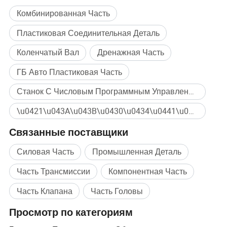
Комбинированная Часть
Пластиковая Соединительная Деталь
Коленчатый Вал
Дренажная Часть
ГБ Авто Пластиковая Часть
Станок С Числовым Программным Управлением Крепеж
\u0421\u043A\u043B\u0430\u0434\u0441\u043A\u043E\u0439 \u041E\u0431\u0440\u0430\u0431\u043E\u0442\u043A\u0438 POM Массовая покупка
Связанные поставщики
Силовая Часть
Промышленная Деталь
Часть Трансмиссии
Компонентная Часть
Часть Клапана
Часть Головы
Просмотр по категориям