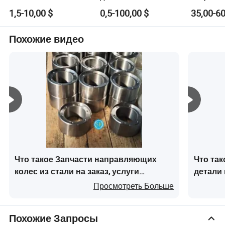
шестерен с
ПОМ/ПЕК для
фрезеро
1,5-10,00 $
0,5-100,00 $
35,00-60
использованием
промышленного
пластико
токарной обработки
использования
ОЕМ ОД
на ЧПУ, нейлон,
механич
Похожие видео
ПТФЭ, ПОМ,
обработк
прямозубые шестерни
ПЭТ/ПО
пластико
оборудо
Что такое Запчасти направляющих
Что та
колес из стали на заказ, услуги
детали
токарной обработки и нарезки резьбы,
анодир
Просмотреть Больше
Санхуэй Машинери
Похожие Запросы