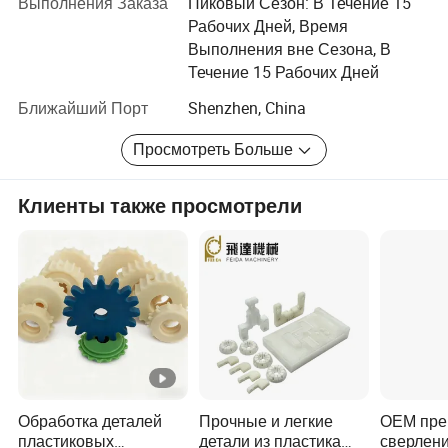
Выполнения Заказа
Пиковый Сезон: В Течение 15
наших клиентов. Наша компания искренне готова
Рабочих Дней, Время
сотрудничать с предприятиями со всего мира, чтобы
Выполнения вне Сезона, В
реализовать взаимовыгодную ситуацию, поскольку
Течение 15 Рабочих Дней
тенденция экономической глобализации развивалась
с непреодолимой силой.
Ближайший Порт
Shenzhen, China
Просмотреть Больше
Клиенты также просмотрели
Обработка деталей
Прочные и легкие
ОЕМ пре
пластиковых
детали из пластика
сверлен