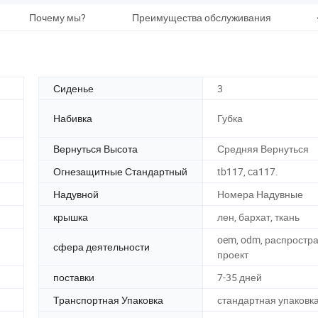
Почему мы?
Преимущества обслуживания
Сиденье
3
Набивка
Губка
Вернуться Высота
Средняя Вернуться
Огнезащитные Стандартный
tb117, ca117.
Надувной
Номера Надувные
крышка
лен, бархат, ткань
oem, odm, распростр
сфера деятельности
проект
поставки
7-35 дней
Транспортная Упаковка
стандартная упаковк