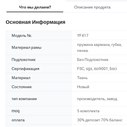
Описание продукта
Что мы делаем?
Основная Информация
Модель №.
YF417
пружина кармана, губка,
Материал рамы
пенка.
Подлокотник
Без Подлокотник
Сертификация
FSC, sgs, iso9001, bsci
Материал
Ткань
Состояние
Новый
тип компании
производитель, завод
moq
5 комплекта
оплата
30% депозит 70% баланс