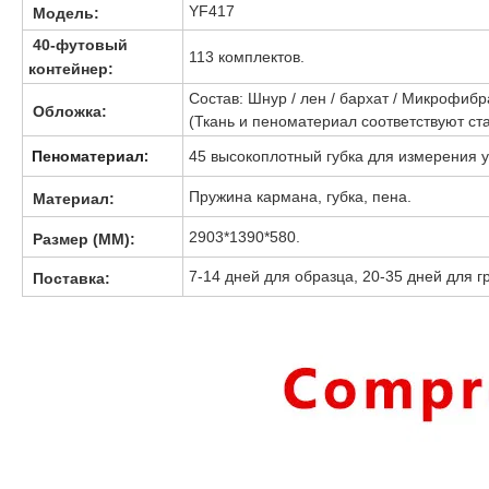
YF417
Модель:
40-футовый
113 комплектов.
контейнер:
Состав: Шнур / лен / бархат / Микрофибр
Обложка
:
(Ткань и пеноматериал соответствуют ст
Пеноматериал:
45 высокоплотный губка для измерения у
Пружина кармана, губка, пена.
Материал
:
2903*1390*580.
Размер (ММ)
:
7-14 дней для образца, 20-35 дней для г
Поставка
: