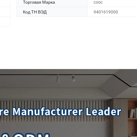
Торговая Марка
cooc
Код ТН ВЭД
9401619000