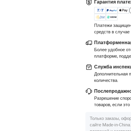
Гарантия плате
Платежи защищен
средств в случае
Платформенная
Более удобное от
платформе, подд
Служба инспек
Дополнительная п
количества.
Послепродажно
Разрешение споро
товаров, если это
Только заказы, офо
сайте Made-in-Chin
платежей и соотве