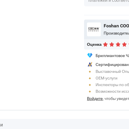
Foshan COOC
Оценка
Бриллиантовое Ч
Сертифицирован
Выставочный Оп
OEM-услуги
Инспекторы по о
Возможности исс
Войдите
, чтобы увиде
ии