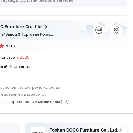
platform services
 Furniture Co., Ltd.
Производитель/Завод & Торговая Компания
5.0
ленство
с 2026
ный Поставщик
ыт
беспечению/контролю качества
ледований и разработок
ть все проверенные метки силы (27)
Foshan COOC Furniture Co., Ltd.