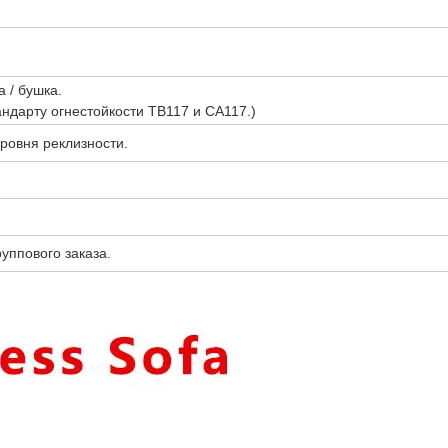
а / бушка.
андарту огнестойкости TB117 и CA117.)
ровня реклизности.
руппового заказа.