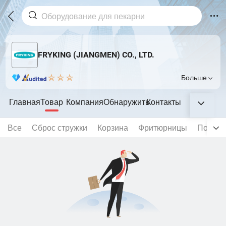
FRYKING (JIANGMEN) CO., LTD.
Больше
Главная
Товар
Компания
Обнаружить
Контакты
Все
Сброс стружки
Корзина
Фритюрницы
Потепл