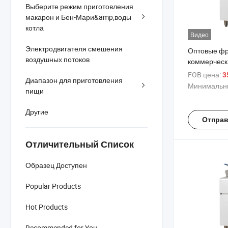
Выберите режим приготовления
макарон и Бен-Мари&amp;воды
котла
Видео
Электродвигателя смешения
Оптовые ф
воздушных потоков
коммерческ
газовые фр
FOB цена:
3
Диапазон для приготовления
сжиженном 
Минимальны
пищи
Другие
Отправ
Отличительный Список
Образец Доступен
Popular Products
Hot Products
Recommended for You