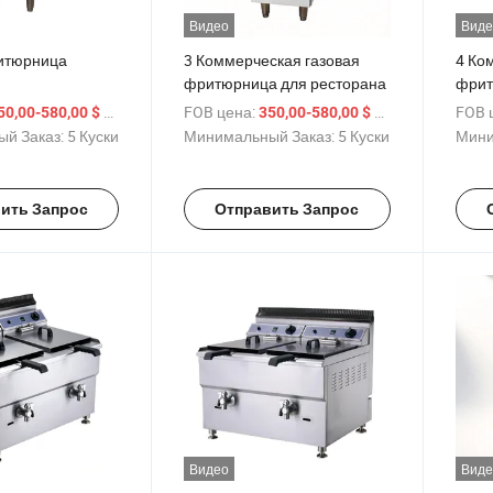
Видео
Виде
итюрница
3 Коммерческая газовая
4 Ко
фритюрница для ресторана
фрит
обор
/ шт.
FOB цена:
/ шт.
FOB 
50,00-580,00 $
350,00-580,00 $
обще
й Заказ:
5 Куски
Минимальный Заказ:
5 Куски
Мини
ить Запрос
Отправить Запрос
Видео
Виде