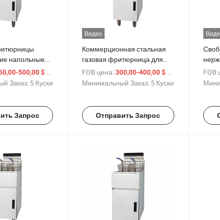
Видео
Виде
ритюрницы
Коммерционная стальная
Своб
ие напольные
газовая фритюрница для
нерж
итюрницы на
ресторанов
фрит
/ шт.
FOB цена:
/ шт.
FOB 
50,00-500,00 $
300,00-400,00 $
газе
понч
й Заказ:
5 Куски
Минимальный Заказ:
5 Куски
Мини
ить Запрос
Отправить Запрос