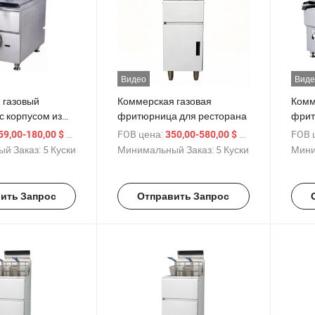
Видео
Виде
 газовый
Коммерская газовая
Комм
с корпусом из
фритюрница для ресторана
фрит
ей стали
типа
/ шт.
FOB цена:
/ шт.
FOB 
59,00-180,00 $
350,00-580,00 $
верх
й Заказ:
5 Куски
Минимальный Заказ:
5 Куски
Мини
ить Запрос
Отправить Запрос