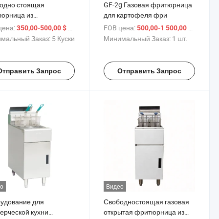
одно стоящая
GF-2g Газовая фритюрница
юрница из
для картофеля фри
авеющей стали
цена:
/ шт.
FOB цена:
/ шт.
350,00-500,00 $
500,00-1 500,00 $
мальный Заказ:
5 Куски
Минимальный Заказ:
1 шт.
Отправить Запрос
Отправить Запрос
о
Видео
удование для
Свободностоящая газовая
ерческой кухни
открытая фритюрница из