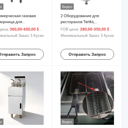
о
Видео
ммерческая газовая
2 Оборудование для
юрница для
ресторанов Tanks,
удования
коммерческие газовые
цена:
/ шт.
FOB цена:
/ шт.
360,00-600,00 $
280,00-350,00 $
ственного питания
фритюрницы для
мальный Заказ:
5 Куски
Минимальный Заказ:
5 Куски
картофеля фри
Отправить Запрос
Отправить Запрос
о
Видео