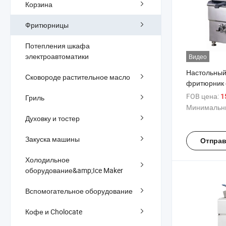
Корзина
Фритюрницы
Потепления шкафа
электроавтоматики
Видео
Настольный
Сковороде растительное масло
фритюрник 
нержавеющ
FOB цена:
1
Гриль
Минимальны
Духовку и тостер
Закуска машины
Отправ
Холодильное
оборудование&amp;Ice Maker
Вспомогательное оборудование
Кофе и Cholocate