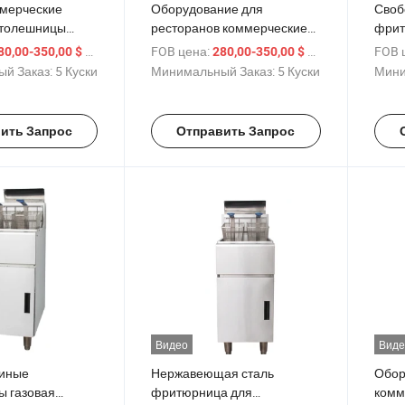
ммерческие
Оборудование для
Своб
Столешницы
ресторанов коммерческие
фрит
ритюрницы
газовые фритюрницы
нерж
/ шт.
FOB цена:
/ шт.
FOB 
80,00-350,00 $
280,00-350,00 $
й Заказ:
5 Куски
Минимальный Заказ:
5 Куски
Мини
ить Запрос
Отправить Запрос
Видео
Виде
риные
Нержавеющая сталь
Обор
 газовая
фритюрница для
комм