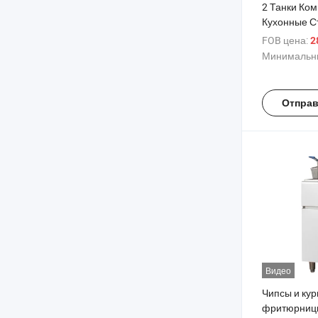
2 Танки Ко
Кухонные 
Газовые Ф
FOB цена:
2
Минимальны
Отправ
Видео
Чипсы и ку
фритюрницы