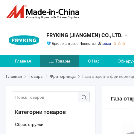
FRYKING (JIANGMEN) CO., LTD.
Бриллиантовое Членство
Главная
Товары
О Нас
Обнару
Главная
Товары
Фритюрницы
Газа откройте фритюрниц
Газа от
Категории товаров
Сброс стружки