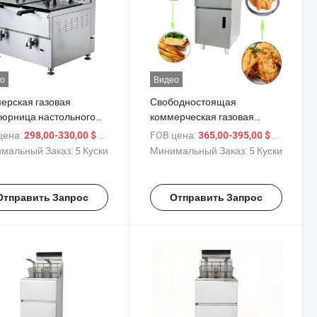
о
Видео
ерская газовая
Свободностоящая
юрница настольного
коммерческая газовая
 с двумя рангами и
фритюрница с шкафом
цена:
/ шт.
FOB цена:
/ шт.
298,00-330,00 $
365,00-395,00 $
ней частью
мальный Заказ:
5 Куски
Минимальный Заказ:
5 Куски
Отправить Запрос
Отправить Запрос