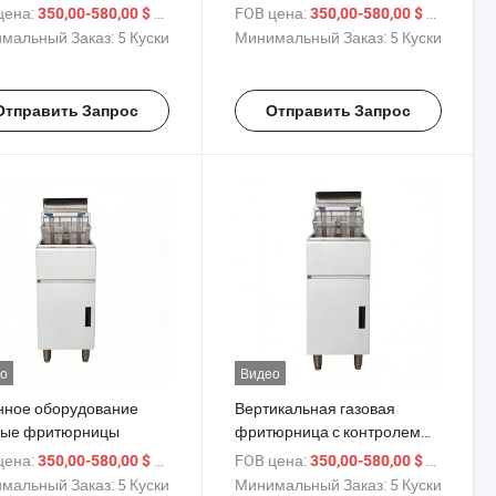
юрница для магазина
нержавеющей стали
цена:
/ шт.
FOB цена:
/ шт.
350,00-580,00 $
350,00-580,00 $
ной курицы
мальный Заказ:
5 Куски
Минимальный Заказ:
5 Куски
Отправить Запрос
Отправить Запрос
о
Видео
нное оборудование
Вертикальная газовая
вые фритюрницы
фритюрница с контролем
температуры
цена:
/ шт.
FOB цена:
/ шт.
350,00-580,00 $
350,00-580,00 $
мальный Заказ:
5 Куски
Минимальный Заказ:
5 Куски