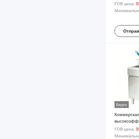
фритюрница
FOB цена:
3
корзинами
Минимальны
Отправ
Видео
Коммерска
высокоэфф
газовая фр
FOB цена:
3
Минимальны