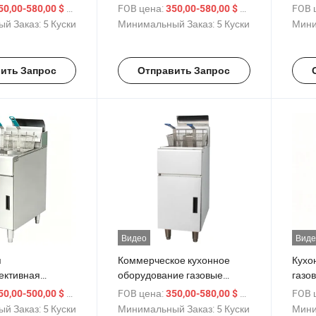
 с двумя
картофеля, арахис, закуски
Фрит
/ шт.
FOB цена:
/ шт.
FOB 
50,00-580,00 $
350,00-580,00 $
жаре
й Заказ:
5 Куски
Минимальный Заказ:
5 Куски
Мини
ить Запрос
Отправить Запрос
Видео
Виде
я
Коммерческое кухонное
Кухо
ективная
оборудование газовые
газо
итюрница
фритюрницы
/ шт.
FOB цена:
/ шт.
FOB 
50,00-500,00 $
350,00-580,00 $
й Заказ:
5 Куски
Минимальный Заказ:
5 Куски
Мини