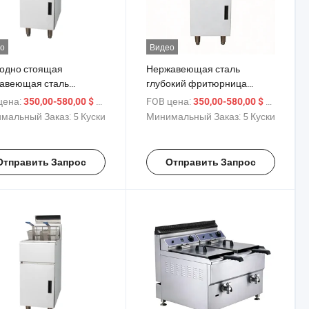
о
Видео
одно стоящая
Нержавеющая сталь
авеющая сталь
глубокий фритюрница
юрница для чипсов и
чипсы арахис фритюрница
цена:
/ шт.
FOB цена:
/ шт.
350,00-580,00 $
350,00-580,00 $
иков
мальный Заказ:
5 Куски
Минимальный Заказ:
5 Куски
Отправить Запрос
Отправить Запрос