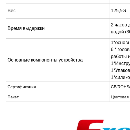
Вес
125,5G
2 часов 
Время выдержки
водой (3
1*основн
6 * голо
работы 
Основные компоненты устройства
1*Инстру
1*Упаков
1*силик
Сертификация
CE/ROHS/
Пакет
Цветовая