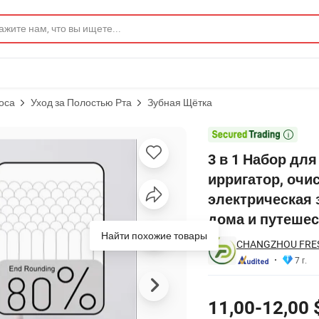
оса
Уход за Полостью Рта
Зубная Щётка
ологический ирригатор, очиститель зубов, ультразвуковая электрич

3 в 1 Набор дл
ирригатор, очи
электрическая
дома и путеше
CHANGZHOU FRES
7 г.
Цены
11,00-12,00 