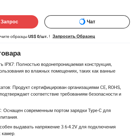
ом
 Запрос
Чат
учите образцы
!
Запросить Образец
US$ 0/шт.
товара
ь IPX7: Полностью водонепроницаемая конструкция,
ользования во влажных помещениях, таких как ванные
атов: Продукт сертифицирован организациями CE, ROHS,
о подтверждает соответствие требованиям безопасности и
C: Оснащен современным портом зарядки Type-C для
 питания.
собен выдавать напряжение 3.6-4.2V для подключения
 камер.