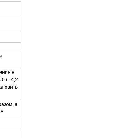
ы
ания в
.6 - 4,2
тановить
азом, а
мА.