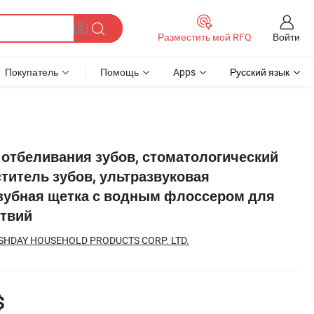
Войти
Разместить мой RFQ
Покупатель
Помощь
Apps
Русский язык
еская зубная щетка с водным флоссером для дома и путешествий
я отбеливания зубов, стоматологический
ститель зубов, ультразвуковая
 зубная щетка с водным флоссером для
ствий
HDAY HOUSEHOLD PRODUCTS CORP. LTD.
$