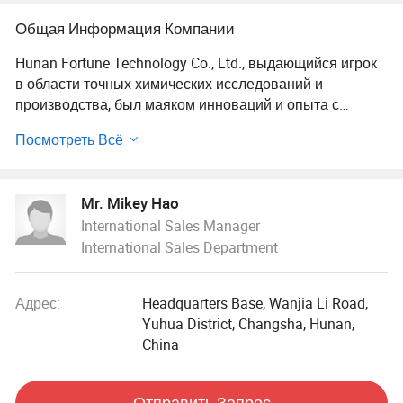
Общая Информация Компании
Hunan Fortune Technology Co., Ltd., выдающийся игрок
в области точных химических исследований и
производства, был маяком инноваций и опыта с
момента его создания в 2004 году. Компания, которая
Посмотреть Всё
имеет глубокие корни в почтенном промышленном
городе Чжучжоу, неустанно стремится к развитию
своей отрасли уже почти два десятилетия.
Mr. Mikey Hao
International Sales Manager
Ключевой момент компании наступил в сентябре 2016
International Sales Department
года, когда она была официально зарегистрирована с
впечатляющим зарегистрированным капиталом в 30
миллионов юаней. Эта важная веха не только
Адрес:
Headquarters Base, Wanjia Li Road,
подчеркнула нашу финансовую надежность, но и
Yuhua District, Changsha, Hunan,
символизировала нашу неизменную приверженность
China
инвестированию в современные технологии и
расширению наших операционных горизонтов для
лучшего обслуживания глобальных клиентов.
Отправить Запрос