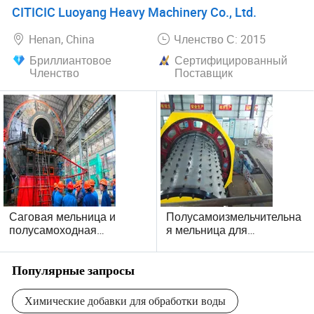
полуавтогенного
Компания Hunan Fortune Technology Co., Ltd. Готова
CITICIC Luoyang Heavy Machinery Co., Ltd.
шарового мельницы
продолжать свое наследие инноваций и
Henan, China
Членство С: 2015
превосходного качества обслуживания. Мы твердо
придерживаемся цели устойчивого роста, внедрения
Бриллиантовое
Сертифицированный
Членство
Поставщик
передовых технологий и развития стратегического
партнерства. Наша концепция должна стать ведущей
силой в мелкой химической промышленности,
способствуя более зеленому и устойчивому будущему
для всех.
Саговая мельница и
Полусамоизмельчительна
полусамоходная
я мельница для
мельница
цементного завода
Популярные запросы
Химические добавки для обработки воды