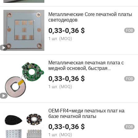
Металлические Core печатной платы
светодиодов
0,33
-
0,36
$
FOB
1 шт.
(MOQ)
Металлическая печатная плата с
медной основой, быстрая
прототипизация, массовое
0,33
-
0,36
$
производство, сертифицированный
FOB
завод ISO/ RoHS/ Reach
1 шт.
(MOQ)
OEM-FR4+меди печатных плат на
базе печатной платы
0,33
-
0,36
$
FOB
1 шт.
(MOQ)