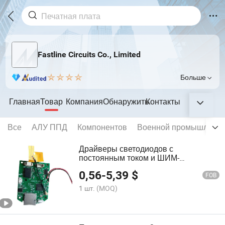
Fastline Circuits Co., Limited
Больше
Главная
Товар
Компания
Обнаружить
Контакты
Все
АЛУ ППД
Компонентов
Военной промышленнос
Драйверы светодиодов с
постоянным током и ШИМ-
диммированием для внутренних и
0,56
-
5,39
$
наружных светодиодных экранов и
FOB
вывесок
1 шт.
(MOQ)