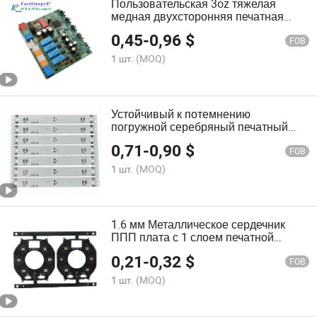
Пользовательская 3oz тяжелая
медная двухсторонняя печатная
плата Fr-4 HASL Lf отделка Быстрый
0,45
-
0,96
$
оборот Прототип и массовое
FOB
производство Соответствие классу
1 шт.
(MOQ)
IPC 2 Поставщик переключающего
питания
Устойчивый к потемнению
погружной серебряный печатный
плат с двойным слоем органической
0,71
-
0,90
$
пассивации и запечатанным
FOB
азотным постобработочным
1 шт.
(MOQ)
покрытием
1.6 мм Металлическое сердечник
ППП плата с 1 слоем печатной
платы
0,21
-
0,32
$
FOB
1 шт.
(MOQ)