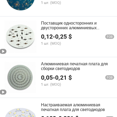
дисплейных петель
1 шт.
(MOQ)
Поставщик односторонних и
двусторонних алюминиевых
печатных плат в Китае
0,12
-
0,25
$
FOB
1 шт.
(MOQ)
Алюминиевая печатная плата для
сборки светодиодов
0,05
-
0,21
$
FOB
1 шт.
(MOQ)
Настраиваемая алюминиевая
печатная плата для светодиодов