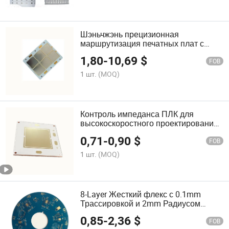
Шэньчжэнь прецизионная
маршрутизация печатных плат с
шаговыми прорезями и потайными
1,80
-
10,69
$
отверстиями для механической
FOB
подгонки, идеальная для
1 шт.
(MOQ)
радиочастотных экранов и
встроенных модулей
Контроль импеданса ПЛК для
высокоскоростного проектирования
±8% Отчет о тестировании
0,71
-
0,90
$
временной области отражения (TDR)
FOB
включен
1 шт.
(MOQ)
8-Layer Жесткий флекс с 0.1mm
Трассировкой и 2mm Радиусом
изгиба Динамическая жизнь флекса
0,85
-
2,36
$
200K Циклы при 180° для складных
FOB