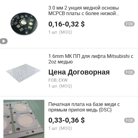
3.0 мм 2 унция медной основы
MCPCB платы с более низкой
стоимостью
0,16
-
0,32
$
FOB
1 шт.
(MOQ)
1.6mm МК ПП для лифта Mitsubishi с
2oz медью
Цена Договорная
FOB
FOB, EXW
1 шт.
(MOQ)
Печатная плата на базе меди с
прямым припоя медь (DSC)
0,33
-
0,36
$
FOB
1 шт.
(MOQ)