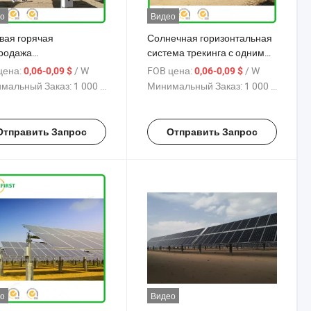
о
Видео
вая горячая
Солнечная горизонтальная
родажа
система трекинга с одним
нтрализованного
осевым движением для
цена:
/ W
FOB цена:
/ W
0,06-0,09 $
0,06-0,09 $
онного солнечного
солнечной электростанции
мальный Заказ:
1 000 W
Минимальный Заказ:
1 000 W
осного трекера
Отправить Запрос
Отправить Запрос
о
Видео