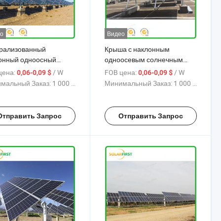
о
Видео
рализованный
Крыша с наклонным
онный одноосный
одноосевым солнечным
ер, изготовленный
трекером
цена:
/ W
FOB цена:
/ W
0,06-0,09 $
0,06-0,09 $
йским производителем
мальный Заказ:
1 000 W
Минимальный Заказ:
1 000 W
Отправить Запрос
Отправить Запрос