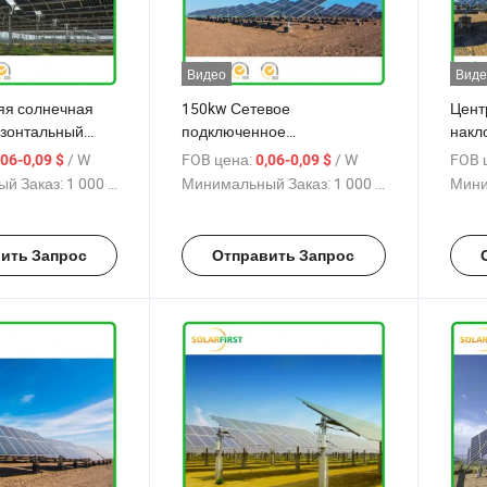
Видео
Виде
яя солнечная
150kw Сетевое
Цент
изонтальный
подключенное
накл
трекер с одним
централизованное
трек
/ W
FOB цена:
/ W
FOB 
,06-0,09 $
0,06-0,09 $
ижением
наклонное одноосевое
кита
й Заказ:
1 000 W
Минимальный Заказ:
1 000 W
Мини
трекерное устройство
ить Запрос
Отправить Запрос