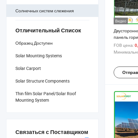
Солнечных систем слежения
Видео
Отличительный Список
Двусторонн
панель гор
Образец Доступен
солнечный 
FOB цена:
0
осевым дв
Минимальны
Solar Mounting Systems
Solar Carport
Отправ
Solar Structure Components
Thin film Solar Panel/Solar Roof
Mounting System
Связаться с Поставщиком