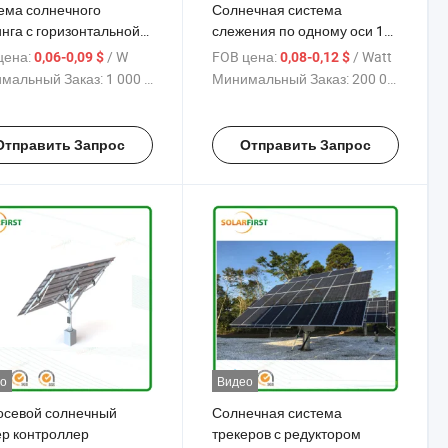
ема солнечного
Солнечная система
инга с горизонтальной
слежения по одному оси 1
, подключенная к сети
Солнечный трекер
цена:
/ W
FOB цена:
/ Watt
0,06-0,09 $
0,08-0,12 $
мальный Заказ:
1 000 W
Минимальный Заказ:
200 000 Watt
Отправить Запрос
Отправить Запрос
о
Видео
осевой солнечный
Солнечная система
ер контроллер
трекеров с редуктором