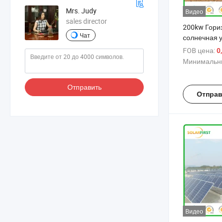
Mrs. Judy
Видео
sales director
200kw Гори
Чат
солнечная у
одноколейн
FOB цена:
0
Минимальны
Отправить
Отправ
Видео