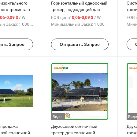
ризонтального
Горизонтальный одноосный
Сист
его трекинга на
трекер, подходящий для
трек
и
гористых районов
осью
/ W
FOB цена:
/ W
FOB 
,06-0,09 $
0,06-0,09 $
й Заказ:
1 000 W
Минимальный Заказ:
1 000 W
Мини
ить Запрос
Отправить Запрос
Видео
Виде
спродажа
Двухосевой солнечный
Двух
евой солнечной
трекер для солнечной
трек