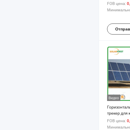
системы сл
FOB цена:
0
солнцем 2 
Минимальны
солнечный 
Отправ
Видео
Горизонтал
трекер для 
солнечной 
FOB цена:
0
Минимальны