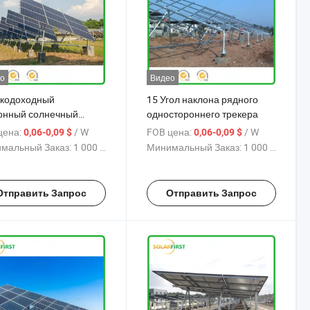
о
Видео
кодоходный
15 Угол наклона рядного
онный солнечный
одностороннего трекера
ер с одним осевым
цена:
/ W
FOB цена:
/ W
0,06-0,09 $
0,06-0,09 $
ением,
мальный Заказ:
1 000 W
Минимальный Заказ:
1 000 W
ектированный с
инёнными рядами
Отправить Запрос
Отправить Запрос