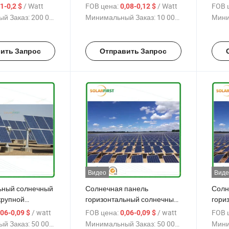
ежения за
электростанции
/ Watt
FOB цена:
/ Watt
FOB 
,1-0,2 $
0,08-0,12 $
осевой
й Заказ:
200 000 Watt
Минимальный Заказ:
10 000 Watt
Мини
трекер
ить Запрос
Отправить Запрос
Видео
Виде
ьный солнечный
Солнечная панель
Солн
крупной
горизонтальный солнечный
гори
электростанции
трекер с одним осевым
солн
/ watt
FOB цена:
/ watt
FOB 
,06-0,09 $
0,06-0,09 $
движением
слеж
й Заказ:
50 000 watt
Минимальный Заказ:
50 000 watt
Мини