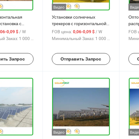
Видео
Виде
зонтальная
Установки солнечных
Опто
становка с
трекеров с горизонтальной
расп
ым трекером
осью на уровне утилиты
деце
/ W
FOB цена:
/ W
FOB 
,06-0,09 $
0,06-0,09 $
накл
й Заказ:
1 000 W
Минимальный Заказ:
1 000 W
Мини
одно
ить Запрос
Отправить Запрос
Видео
Виде