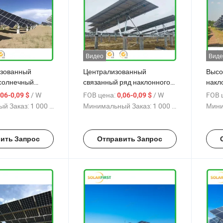
Видео
Виде
зованный
Централизованный
Высо
солнечный
связанный ряд наклонного
накл
ний трекер
одностороннего трекера
трек
/ W
FOB цена:
/ W
FOB 
,06-0,09 $
0,06-0,09 $
движ
й Заказ:
1 000 W
Минимальный Заказ:
1 000 W
Мини
спро
соед
ить Запрос
Отправить Запрос