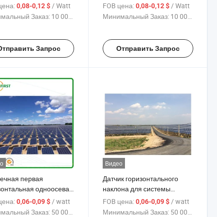
цена:
/ Watt
FOB цена:
/ Watt
0,08-0,12 $
0,08-0,12 $
мальный Заказ:
10 000 Watt
Минимальный Заказ:
10 000 Watt
Отправить Запрос
Отправить Запрос
о
Видео
ечная первая
Датчик горизонтального
зонтальная одноосевая
наклона для системы
ечная система
солнечного трекера
цена:
/ watt
FOB цена:
/ watt
0,06-0,09 $
0,06-0,09 $
ения
мальный Заказ:
50 000 watt
Минимальный Заказ:
50 000 watt