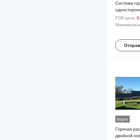
Система го
односторонн
крыше в сет
FOB цена:
0
Минимальны
Отправ
Видео
Горячая ра
двойной ос