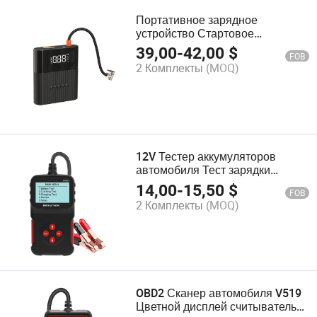
Портативное зарядное
устройство Стартовое
устройство Экстренный
39,00
-
42,00
$
FOB
инструмент
2 Комплекты
(MOQ)
Многофункциональная батарея
Портативная 12V OEM Стартер
для пассажирских автомобилей
12V Тестер аккумуляторов
автомобиля Тест зарядки
Данные в реальном времени
14,00
-
15,50
$
FOB
Хранение данных Цветной
2 Комплекты
(MOQ)
экран
OBD2 Сканер автомобиля V519
Цветной дисплей считыватель