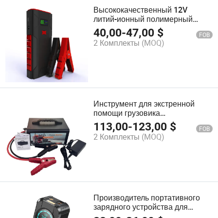
Высококачественный 12V
литий-ионный полимерный
аккумулятор для запуска
40,00
-
47,00
$
FOB
автомобиля
2 Комплекты
(MOQ)
Инструмент для экстренной
помощи грузовика
Многофункциональный 12V 24V
113,00
-
123,00
$
FOB
Пусковое устройство для
2 Комплекты
(MOQ)
аккумулятора Бустер Пауэр
Банк для грузовика
Производитель портативного
зарядного устройства для
автомобильного аккумулятора,