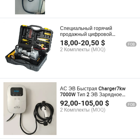
Специальный горячий
продажный цифровой
автоматический насос для
18,00
-
20,50
$
FOB
накачки шин грузовиков с
2 Комплекты
(MOQ)
манометром
АС ЭВ Быстрая Charger7kw
7000W Тип 2 ЭВ Зарядное
Устройство Стеновое с M1
92,00
-
105,00
$
FOB
Контролем Карты
2 Комплекты
(MOQ)