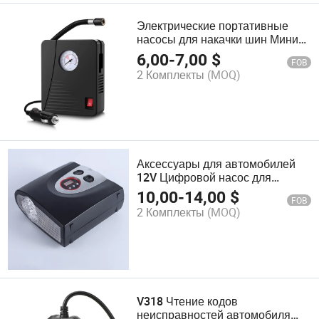
Электрические портативные
насосы для накачки шин Мини
12V насос для автомобильных
6,00
-
7,00
$
FOB
шин компрессор воздуха для
2 Комплекты
(MOQ)
автомобилей
Аксессуары для автомобилей
12V Цифровой насос для
накачки шин автомобилей
10,00
-
14,00
$
FOB
2 Комплекты
(MOQ)
V318 Чтение кодов
неисправностей автомобиля