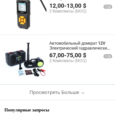
Сканер двигателя Может OBD2
12,00
-
13,00
$
FOB
Универсальный
2 Комплекты
(MOQ)
диагностический инструмент
OBDII
Автомобильный домкрат 12V
Электрический гидравлический
домкрат
67,00
-
75,00
$
FOB
2 Комплекты
(MOQ)
Просмотреть Больше
Популярные запросы