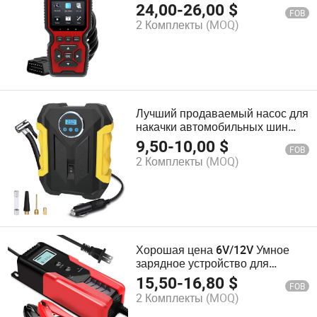
кодов автомобиля OBDII
24,00
-
26,00
$
FOB
Автомобильные
2 Комплекты
(MOQ)
диагностические инструменты
для всех автомобилей
Лучший продаваемый насос для
накачки автомобильных шин
120psi с LED подсветкой
9,50
-
10,00
$
FOB
2 Комплекты
(MOQ)
Хорошая цена 6V/12V Умное
зарядное устройство для
автомобилей и мотоциклов
15,50
-
16,80
$
FOB
Интеллектуальное зарядное
2 Комплекты
(MOQ)
устройство для ремонта
аккумуляторов