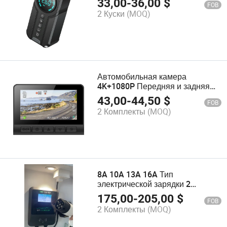
33,00
-
36,00
$
FOB
пускового устройства с насосом
2 Куски
(MOQ)
для накачки шин
Автомобильная камера
4K+1080P Передняя и задняя
двойная линза WiFi GPS
43,00
-
44,50
$
FOB
видеорегистратор 4K HD
2 Комплекты
(MOQ)
автомобильный черный ящик
видеорегистратора
8A 10A 13A 16A Тип
электрической зарядки 2
Станция зарядки
175,00
-
205,00
$
FOB
электрического автомобиля
2 Комплекты
(MOQ)
Wallbox EV Charger