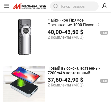
Фабричное Прямое
Поставление 1000 Пиковый
АМП Автомобильный Запускной
40,00
-
43,50
$
FOB
Устройство 12V Источник
2 Комплекты
(MOQ)
Энергии Автомобильный
Ускоритель
Новый высококачественный
7200mAh портативный
автомобильный
37,60
-
42,90
$
FOB
аккумуляторный бустер
2 Комплекты
(MOQ)