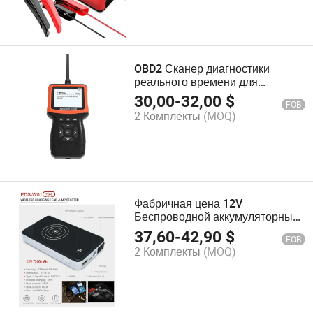
OBD2 Сканер диагностики
реального времени для
тестирования автомобилей,
30,00
-
32,00
$
FOB
детектор неисправностей OBD II
2 Комплекты
(MOQ)
Eobd, считыватель кодов,
универсальный инструмент для
диагностики автомобилей
Фабричная цена 12V
Беспроводной аккумуляторный
стартер для автомобиля в
37,60
-
42,90
$
FOB
экстренных ситуациях
2 Комплекты
(MOQ)