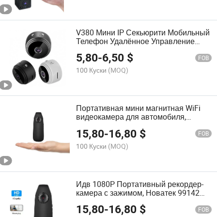
V380 Мини IP Секьюрити Мобильный
Телефон Удалённое Управление
WiFi HD Камера
5,80
-
6,50
$
FOB
100 Куски
(MOQ)
Портативная мини магнитная WiFi
видеокамера для автомобиля,
диктофон
15,80
-
16,80
$
FOB
100 Куски
(MOQ)
Идв 1080P Портативный рекордер-
камера с зажимом, Новатек 99142
Поддержка голосового рекордера
15,80
-
16,80
$
FOB