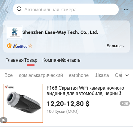
Shenzhen Ease-Way Tech. Co., Ltd.
Больше
Главная
Товар
Компания
Контакты
Все
дом элькатрический
earphone
Шкала
Самооб
F168 Скрытая WiFi камера ночного
видения для автомобиля, черный
ящик автомобиля
12,20
-
12,80
$
FOB
100 Куски
(MOQ)