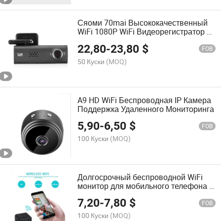
Сяоми 70mai Высококачественный
WiFi 1080P WiFi Видеорегистратор с
голосовым управлением
22,80
-
23,80
$
FOB
50 Куски
(MOQ)
A9 HD WiFi Беспроводная IP Камера
Поддержка Удаленного Мониторинга
5,90
-
6,50
$
FOB
100 Куски
(MOQ)
Долгосрочный беспроводной WiFi
монитор для мобильного телефона с
HD камерой и длительным временем
7,20
-
7,80
$
работы от батареи
FOB
100 Куски
(MOQ)