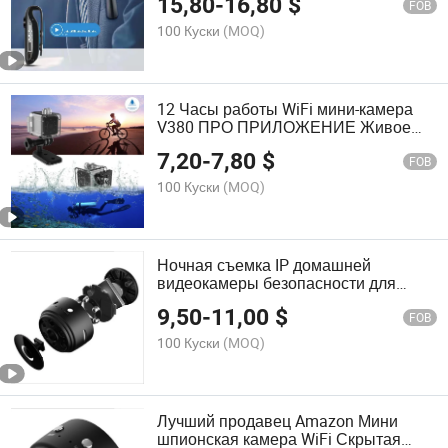
15,80
-
16,80
$
Безопасность IP 1080P HD Камера
FOB
100 Куски
(MOQ)
12 Часы работы WiFi мини-камера
V380 ПРО ПРИЛОЖЕНИЕ Живое
ночное видение Маленькая CCTV
7,20
-
7,80
$
камера
FOB
100 Куски
(MOQ)
Ночная съемка IP домашней
видеокамеры безопасности для
велосипеда с магнитным зажимом
9,50
-
11,00
$
FOB
100 Куски
(MOQ)
Лучший продавец Amazon Мини
шпионская камера WiFi Скрытая