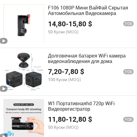
F106 1080P Мини ВайФай Скрытая
Автомобильная Видеокамера
14,80
-
15,80
$
FOB
50 Куски
(MOQ)
Долговечная батарея WiFi камера
видеонаблюдения для дома
7,20
-
7,80
$
FOB
100 Куски
(MOQ)
W1 Портативнаяhd 720p WiFi
Видеорегистратор
11,80
-
12,80
$
FOB
50 Куски
(MOQ)