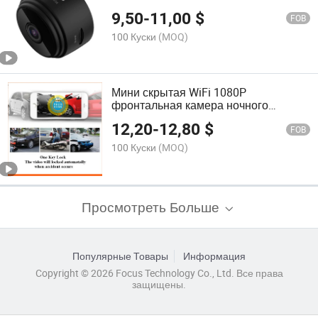
камера Беспроводная HD 1080P
9,50
-
11,00
$
Внутренняя домашняя камера
FOB
100 Куски
(MOQ)
Мини скрытая WiFi 1080P
фронтальная камера ночного
видения для автомобиля
12,20
-
12,80
$
FOB
100 Куски
(MOQ)
Просмотреть Больше
Популярные Товары
Информация
Copyright © 2026 Focus Technology Co., Ltd. Все права
защищены.