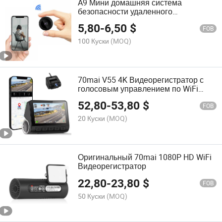
A9 Мини домашняя система
безопасности удаленного
мониторинга WiFi камера
5,80
-
6,50
$
FOB
100 Куски
(MOQ)
70mai V55 4K Видеорегистратор с
голосовым управлением по WiFi
высокой четкости
52,80
-
53,80
$
FOB
20 Куски
(MOQ)
Оригинальный 70mai 1080P HD WiFi
Видеорегистратор
22,80
-
23,80
$
FOB
50 Куски
(MOQ)