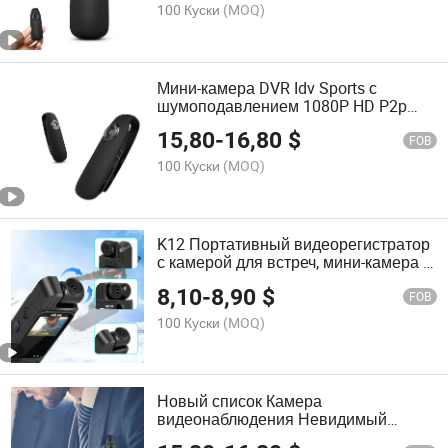
100 Куски
(MOQ)
Мини-камера DVR Idv Sports с
шумоподавлением 1080P HD P2p
WiFi камера видеонаблюдения
15,80
-
16,80
$
FOB
100 Куски
(MOQ)
K12 Портативный видеорегистратор
с камерой для встреч, мини-камера в
виде ручки
8,10
-
8,90
$
FOB
100 Куски
(MOQ)
Новый список Камера
видеонаблюдения Невидимый
Снижение шума Перезаряжаемая