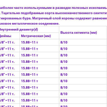
иболее часто используемыми в разведке полезных ископаемы
. Тщательно подобранные сорта высококачественного синтети
егнированных бура. Матричный слой короны содержит равном
шковое металлическое соединение.
Внутренний диаметр(d)
Высота сегмента (мм)
Дюймы
Метрическая (мм)
5/8" ~11 т.
15.88–11 т
8/10
5/8" ~11 т.
15.88–11 т
8/10
5/8" ~11 т.
15.88–11 т
8/10
5/8" ~11 т.
15.88–11 т
8/10
5/8" ~11 т.
15.88–11 т
8/10
5/8" ~11 т.
15.88–11 т
8/10
5/8" ~11 т.
15.88–11 т
8/10
5/8" ~11 т.
15.88–11 т
8/10
5/8" ~11 т.
15.88–11 т
8/10
5/8" ~11 т.
15.88–11 т
8/10
5/8" ~11 т.
15.88–11 т
8/10