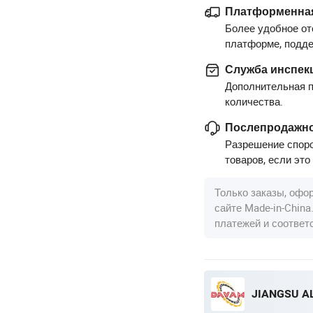
Платформенная
Более удобное от
платформе, подд
Служба инспек
Дополнительная п
количества.
Послепродажно
Разрешение споро
товаров, если это
Только заказы, офо
сайте Made-in-Chin
платежей и соотве
JIANGSU AL