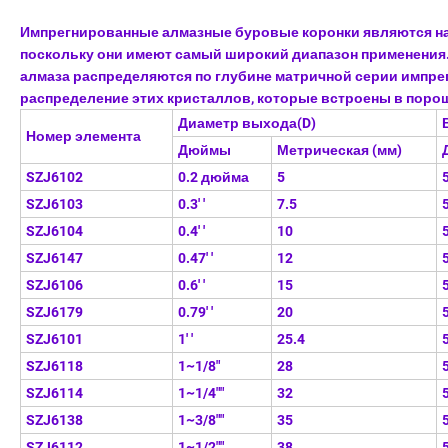
Импрегнированные алмазные буровые коронки являются на
поскольку они имеют самый широкий диапазон применения
алмаза распределяются по глубине матричной серии импр
распределение этих кристаллов, которые встроены в поро
Диаметр выхода(D)
Номер элемента
Дюймы
Метрическая (мм)
SZJ6102
0.2 дюйма
5
SZJ6103
0.3' '
7.5
SZJ6104
0.4' '
10
SZJ6147
0.47' '
12
SZJ6106
0.6' '
15
SZJ6179
0.79' '
20
SZJ6101
1' '
25.4
SZJ6118
1~1/8"
28
SZJ6114
1~1/4""
32
SZJ6138
1~3/8""
35
SZJ6112
1~1/2""
38