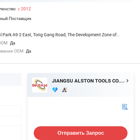
ленство
с 2012
ный Поставщик
al Park A9-2 East, Tong Gang Road, The Development Zone of
 ODM
Да
ивание OEM
Да
JIANGSU ALSTON TOOLS CO., LTD.
Отправить Запрос