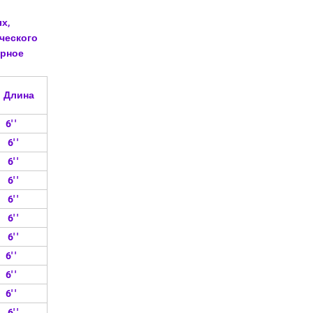
х,
ческого
ерное
Длина
6' '
6' '
6' '
6' '
6' '
6' '
6' '
6' '
6' '
6' '
6' '