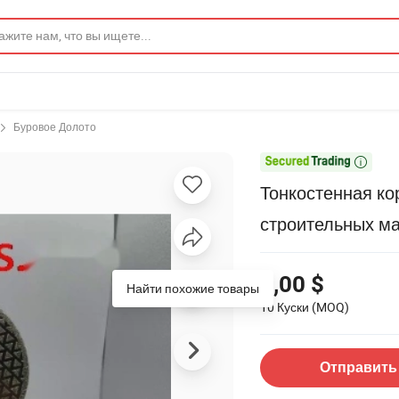
Буровое Долото

Тонкостенная ко
строительных м
1,00 $
10 Куски
(MOQ)
Отправить