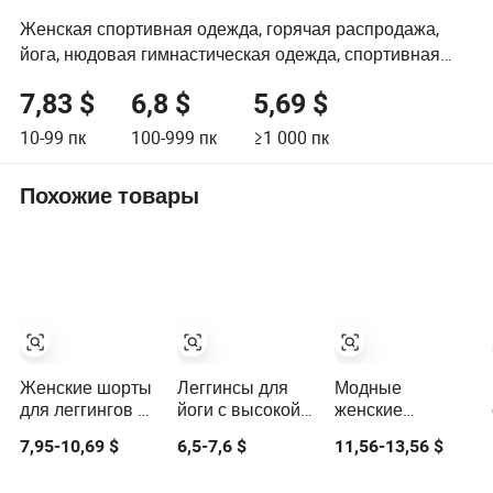
Женская спортивная одежда, горячая распродажа,
йога, нюдовая гимнастическая одежда, спортивная
форма
7,83 $
6,8 $
5,69 $
10-99
пк
100-999
пк
≥1 000
пк
Похожие товары
Женские шорты
Леггинсы для
Модные
для леггингов из
йоги с высокой
женские
бесшовного
талией,
леггинсы с
7,95-10,69 $
6,5-7,6 $
11,56-13,56 $
спортивного
ультракомпрессионный
рюшами, йога-
комплекта для
бесшовный
штаны,