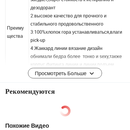
заедает,Super стойкость к истиранию и
дезодорант
2:высокое качество для прочного и
стабильного продовольственного
Преиму
3:100%хлопок гора устанавливаться,влаги
щества
pick-up
4:Жаккард линии вязание дизайн
обнимали бедра более тонко и sexy,также
Просмотреть Больше
корпус фитинга линии и линии,подъем
бедра и пояс определяется
5:может носить как в обе стороны
Рекомендуются
Промойт
Ручная стирка,Не отбеливать,линия сухой
е
Следуйте инструкциям на вопросы
Пакет
Похожие Видео
клиентов