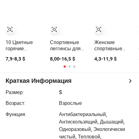
фитнеса Тайтсы
дизайн, подъем
гимнастические
для тренинга
ягодиц, контроль
леггинсы
живота,
спортивные
леггинсы для
женщин
10 Цветные
Спортивные
Женские
горячие
леггинсы для
спортивные
женщины йога
йоги и фитнеса
леггинсы с
7,9-8,3 $
8,00-16,5 $
4,3-11,9 $
штаны
для женщин,
высокой талией,
сексуальные
одежда для
модные фитнес-
белые
тренажерного
леггинсы,
спортивные
зала
нюдовые,
Краткая Информация
леггинсы
высокого
поднимающие
качества,
Размер:
S
ягодицы тайты
поднимающие
Возраст:
Взрослые
бедра, для
занятий спортом
Функция:
Антибактериальный,
и бега
Антискользящий, Дышащий,
Одноразовый, Экологически
чистый, Тепловой,