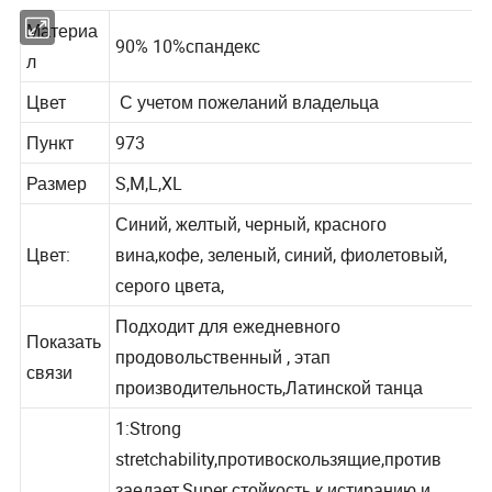
Материа
90% 10%спандекс
л
Цвет
С учетом пожеланий владельца
Пункт
973
Размер
S,M,L,XL
Синий, желтый, черный, красного
Цвет:
вина,кофе, зеленый, синий, фиолетовый,
серого цвета,
Подходит для ежедневного
Показать
продовольственный , этап
связи
производительность,Латинской танца
1:Strong
stretchability,противоскользящие,против