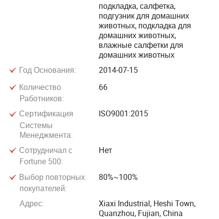
потребности своих клиентов.
подкладка, салфетка,
подгузник для домашних
животных, подкладка для
«Доставка высококачественной продукции по
домашних животных,
доступным ценам» — это всегда наша миссия. Мы
влажные салфетки для
домашних животных
стремимся стать нашим партнером для всех наших
клиентов на различных рынках.
Год Основания:
2014-07-15
Количество
66
Работников:
Сертификация
ISO9001:2015
Системы
Менеджмента:
Сотрудничал с
Нет
Fortune 500:
Выбор повторных
80%~100%
покупателей:
Адрес:
Xiaxi Industrial, Heshi Town,
Quanzhou, Fujian, China