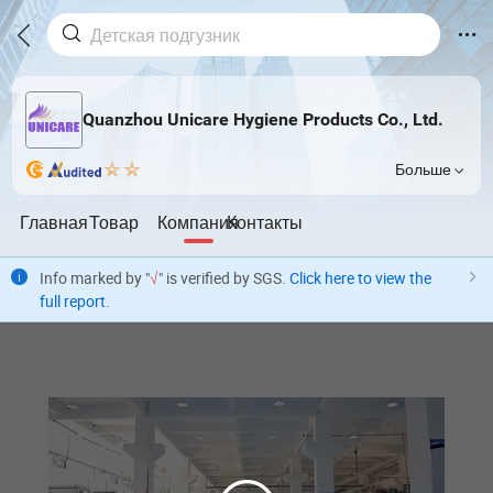
Quanzhou Unicare Hygiene Products Co., Ltd.
Больше
Главная
Товар
Компания
Контакты
Info marked by "
√
" is verified by SGS.
Click here to view the
full report
.