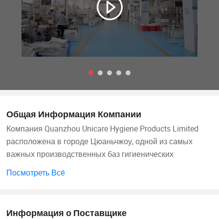
Общая Информация Компании
Компания Quanzhou Unicare Hygiene Products Limited
расположена в городе Цюаньчжоу, одной из самых
важных производственных баз гигиенических
продуктов в Китае. Unicare — это сертифицированное
Посмотреть Всё
предприятие I S O 9 0 0 1, специализирующийся на
разработке, исследовании, производстве и маркетинге
гигиенических продуктов для детей и взрослых.
Информация о Поставщике