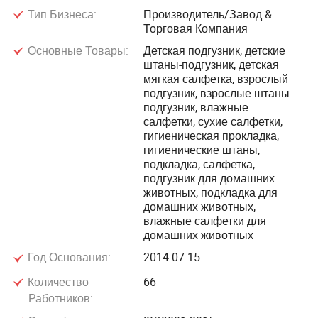
Тип Бизнеса:
Производитель/Завод &
Появление инноваций происходит благодаря удобству,
Торговая Компания
добавленной стоимости и экологичности продукции. Мы
Основные Товары:
Детская подгузник, детские
максимально используем конкурентные преимущества
штаны-подгузник, детская
компании, сосредоточившись на международном
мягкая салфетка, взрослый
маркетинге нашего собственного бренда "Unijoy" и
подгузник, взрослые штаны-
подгузник, влажные
дополняя его глобальным OEM-производителем.
салфетки, сухие салфетки,
гигиеническая прокладка,
Основные клиенты Unicare — это Африка, Ближний
гигиенические штаны,
Восток, Юго-Восточная Азия и Южная Америка. Наша
подкладка, салфетка,
подгузник для домашних
продукция продается более чем в 20 странах мира.
животных, подкладка для
домашних животных,
Unicare имеет профессиональную команду с обширным
влажные салфетки для
домашних животных
опытом работы в отрасли и инновационным
мышлением. Мы активно занимаемся разработкой
Год Основания:
2014-07-15
более легких, тонких, мягких и более дышащих
Количество
66
продуктов с высокой добавленной стоимостью.
Работников: