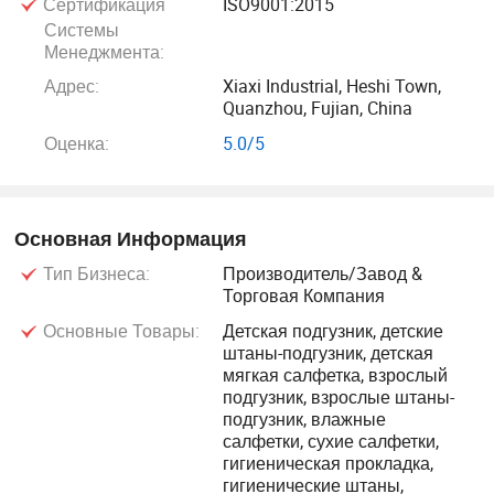
Сертификация
ISO9001:2015
Благодаря автоматическому производственному
Системы
оборудованию и процедуре остановки производства, а
Менеджмента:
также благодаря наиболее регулярной практике
Адрес:
Xiaxi Industrial, Heshi Town,
производства и контролю качества мы производим
Quanzhou, Fujian, China
продукцию высочайшего качества. Unicare установила
Оценка:
5.0/5
долгосрочные отношения со многими мировыми
поставщиками сырья и гарантирует клиентам
получение лучшей доступной продукции высшего
Основная Информация
качества в любое время.
Тип Бизнеса:
Производитель/Завод &
Торговая Компания
В настоящее время, наш основной продукт вклюают
Основные Товары:
Детская подгузник, детские
пеленку младенца, пеленку типа младенца, подгузник
штаны-подгузник, детская
взрослого, гигиенические прокладки и влажные
мягкая салфетка, взрослый
салфетки.
подгузник, взрослые штаны-
подгузник, влажные
салфетки, сухие салфетки,
Наша новая маркетинговая техника и
гигиеническая прокладка,
высококачественный продукт удовлетворили
гигиенические штаны,